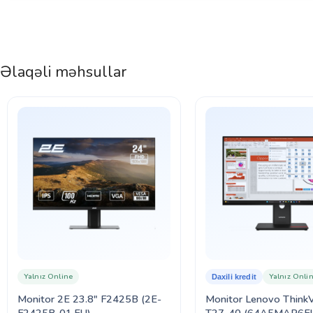
Əlaqəli məhsullar
Yalnız Online
Yalnız Onli
Daxili kredit
Monitor 2E 23.8″ F2425B (2E-
Monitor Lenovo ThinkV
F2425B-01.EU)
T27-40 (64A5MAR6E