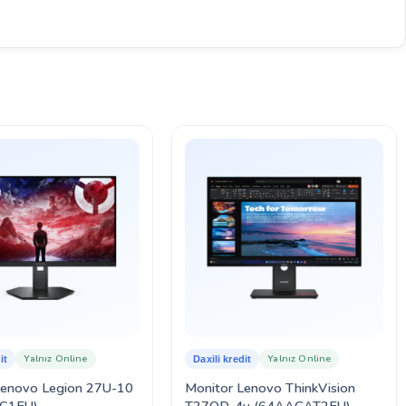
Yalnız Online
Yalnız Online
it
Daxili kredit
Lenovo Legion 27U-10
Monitor Lenovo ThinkVision
C1EU)
T27QD-4v (64AAGAT2EU)