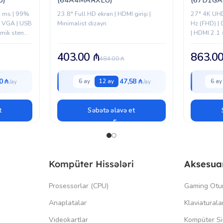
 4 ms | 99%
23.8″ Full HD ekran | HDMI girişi |
27" 4K UHD
| VGA | USB
Minimalist dizayn
Hz (FHD) |
mik stend
| HDMI 2.1 
Erqonomik 
403.00
₼
863.0
484.00
₼
0 ₼
47,58 ₼
6 ay
12 ay
6 ay
t
Səbətə əlavə et
Kompüter Hissələri
Aksesua
Prosessorlar (CPU)
Gaming Otu
Anaplatalar
Klaviaturala
Videokartlar
Kompüter Si