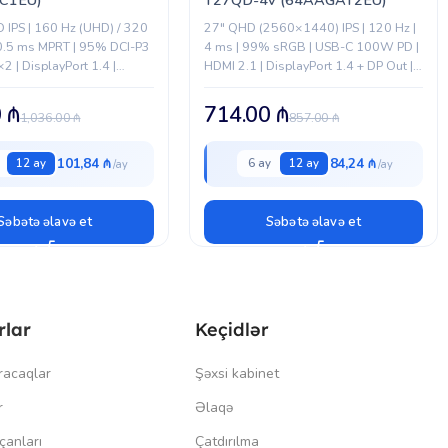
 IPS | 160 Hz (UHD) / 320
27" QHD (2560×1440) IPS | 120 Hz |
 0.5 ms MPRT | 95% DCI-P3
4 ms | 99% sRGB | USB-C 100W PD |
×2 | DisplayPort 1.4 |
HDMI 2.1 | DisplayPort 1.4 + DP Out |
stend...
RJ-45 |...
0
₼
714.00
₼
1,036.00
₼
857.00
₼
101,84 ₼
84,24 ₼
12 ay
6 ay
12 ay
Səbətə əlavə et
Səbətə əlavə et
rlar
Keçidlər
racaqlar
Şəxsi kabinet
r
Əlaqə
çanları
Çatdırılma