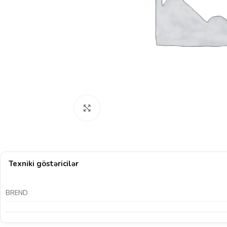
Böyütmək üçün klikləyin
Texniki göstəricilər
BREND