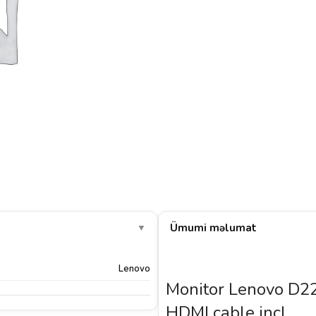
Ümumi məlumat
▼
Lenovo
Monitor Lenovo D22
HDMI cable incl