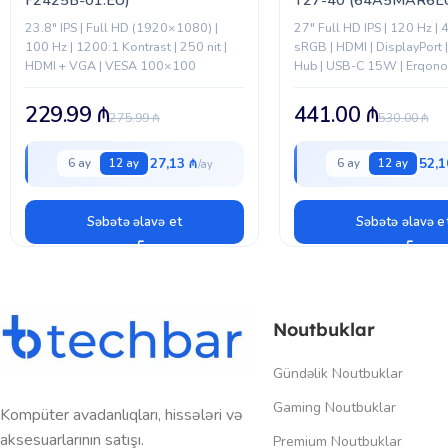
23.8" IPS | Full HD (1920×1080) |
27" Full HD IPS | 120 Hz |
100 Hz | 1200:1 Kontrast | 250 nit |
sRGB | HDMI | DisplayPort 
HDMI + VGA | VESA 100×100
Hub | USB-C 15W | Erqono
|...
229.99
₼
441.00
₼
275.99
₼
530.00
₼
27,13 ₼
52,1
6 ay
12 ay
6 ay
12 ay
Səbətə əlavə et
Səbətə əlavə e
Noutbuklar
Gündəlik Noutbuklar
Gaming Noutbuklar
Kompüter avadanlıqları, hissələri və
aksesuarlarının satışı.
Premium Noutbuklar