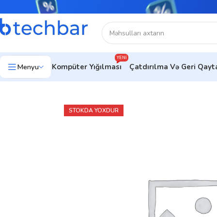
YENI
Menyu
Kompüter Yığılması
Çatdırılma Və Geri Qay
Ev
Kompüter avadanlıqları
Monitorlar
Ofis Üçün Monitorlar
Mon
STOKDA YOXDUR