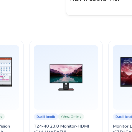
ne
Yalnız Online
Daxili kredit
Daxili kred
ision
T24-40 23.8 Monitor-HDMI
Monitor 
U)
(64A4MARXEU)
(67D1GA