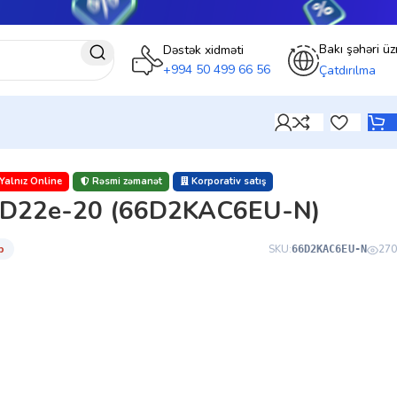
Bakı şəhəri üz
Dəstək xidməti
+994 50 499 66 56
Çatdırılma
Yalnız Online
Rəsmi zəmanət
Korporativ satış
o D22e-20 (66D2KAC6EU-N)
̇b
SKU:
270
66D2KAC6EU-N