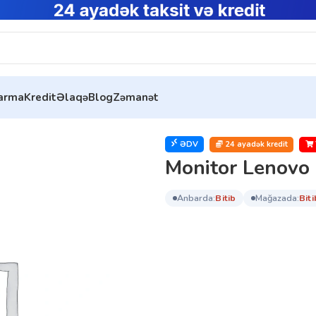
tarma
Kredit
Əlaqə
Blog
Zəmanət
itor Lenovo D22e-20 (66D2KAC6EU-N)
ƏDV
24 ayadək kredit
Monitor Lenov
anbarda:
bi̇ti̇b
mağazada:
bi̇ti