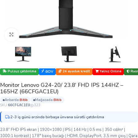
Böyütmək üçün klikləyin
Pulsuz çatdırılma
24 ayadək kredit
Yalnız Online
Rəsm
ƏDV
Monitor Lenovo G24-20/ 23.8′ FHD IPS 144HZ –
165HZ (66CFGAC1EU)
anbarda:
bi̇ti̇b
mağazada:
bi̇ti̇b
SKU:
323
66CFGAC1EU
2-3 iş günü ərzində birbaşa ünvana sürətli çatdırılma
23.8” FHD IPS ekran | 1920×1080 | IPS | 144 Hz | 0.5 ms | 350 cd/m² |
1000:1 kontrast | 178° baxış bucağı | HDMI, DisplayPort, 3.5 mm çıxış | Qara