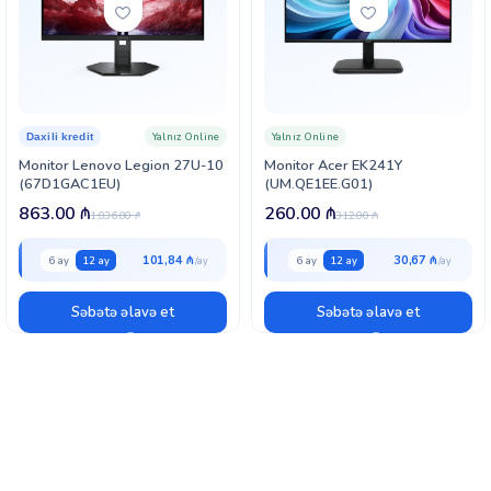
Yalnız Online
Yalnız Online
Daxili kredit
Monitor Lenovo Legion 27U-10
Monitor Acer EK241Y
(67D1GAC1EU)
(UM.QE1EE.G01)
863.00
₼
260.00
₼
1,036.00
₼
312.00
₼
101,84 ₼
30,67 ₼
6 ay
12 ay
6 ay
12 ay
Səbətə əlavə et
Səbətə əlavə et