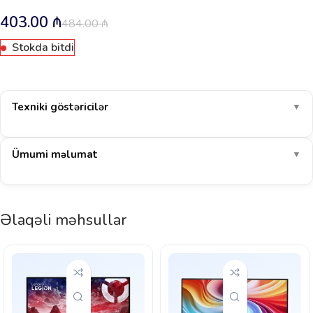
403.00
₼
484.00
₼
Stokda bitdi
Texniki göstəricilər
▼
Ümumi məlumat
▼
Əlaqəli məhsullar