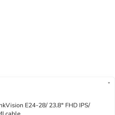
▼
nkVision E24-28/ 23.8″ FHD IPS/
I cable