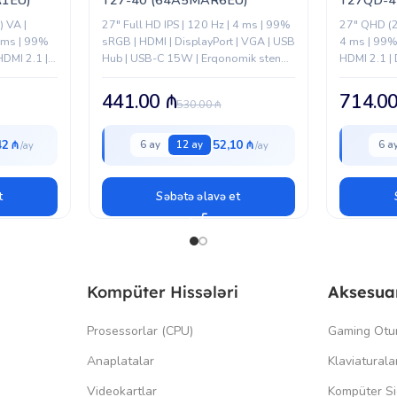
 VA |
27" Full HD IPS | 120 Hz | 4 ms | 99%
27" QHD (2
 ms | 99%
sRGB | HDMI | DisplayPort | VGA | USB
4 ms | 99
DMI 2.1 |
Hub | USB-C 15W | Erqonomik stend
HDMI 2.1 | 
|...
RJ-45 |...
441.00
₼
714.0
530.00
₼
42 ₼
52,10 ₼
6 ay
12 ay
6 a
t
Səbətə əlavə et
Kompüter Hissələri
Aksesua
Prosessorlar (CPU)
Gaming Otu
Anaplatalar
Klaviaturala
Videokartlar
Kompüter Si