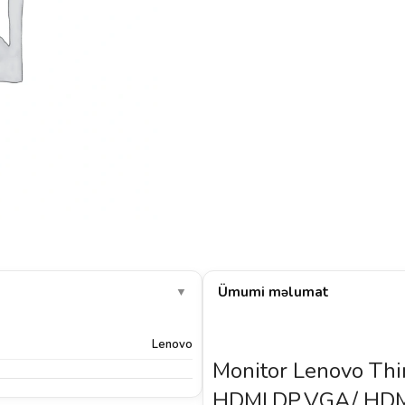
Ümumi məlumat
▼
Lenovo
Monitor Lenovo Thi
HDMI,DP,VGA/ HDM