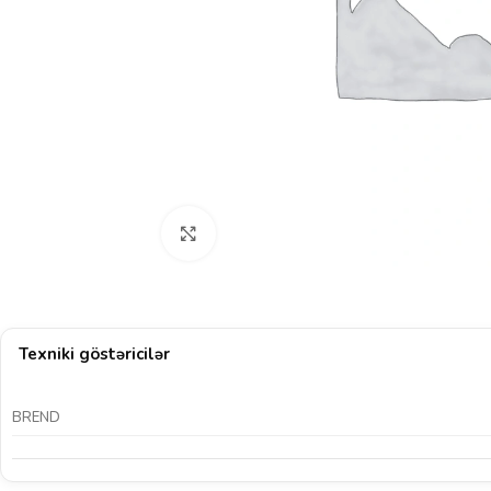
Böyütmək üçün klikləyin
Texniki göstəricilər
BREND