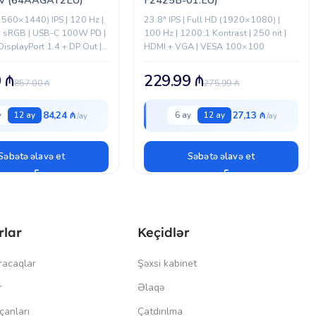
560×1440) IPS | 120 Hz |
23.8" IPS | Full HD (1920×1080) |
% sRGB | USB-C 100W PD |
100 Hz | 1200:1 Kontrast | 250 nit |
DisplayPort 1.4 + DP Out |
HDMI + VGA | VESA 100×100
0
₼
229.99
₼
857.00
₼
275.99
₼
84,24 ₼
27,13 ₼
y
12 ay
6 ay
12 ay
Səbətə əlavə et
Səbətə əlavə et
rlar
Keçidlər
racaqlar
Şəxsi kabinet
r
Əlaqə
çanları
Çatdırılma