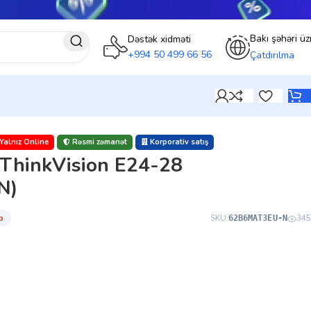
Bakı şəhəri üz
Dəstək xidməti
+994 50 499 66 56
Çatdırılma
Yalnız Online
Rəsmi zəmanət
Korporativ satış
 ThinkVision E24-28
N)
̇b
SKU:
345
62B6MAT3EU-N