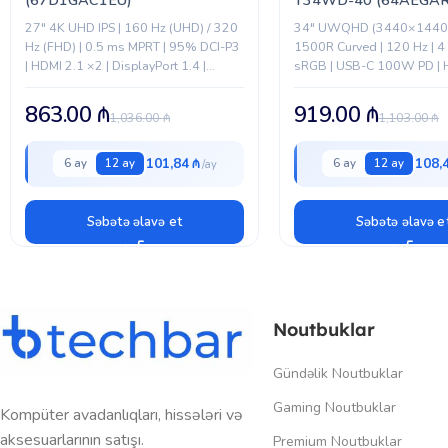
27" 4K UHD IPS | 160 Hz (UHD) / 320
34" UWQHD (3440×1440)
Hz (FHD) | 0.5 ms MPRT | 95% DCI-P3
1500R Curved | 120 Hz | 4
| HDMI 2.1 ×2 | DisplayPort 1.4 |
sRGB | USB-C 100W PD | H
Erqonomik stend...
DisplayPort 1.4 | RJ-45 |...
863.00
₼
919.00
₼
1,036.00
₼
1,103.00
₼
101,84 ₼
108,
6 ay
12 ay
6 ay
12 ay
Səbətə əlavə et
Səbətə əlavə e
Noutbuklar
Gündəlik Noutbuklar
Gaming Noutbuklar
Kompüter avadanlıqları, hissələri və
aksesuarlarının satışı.
Premium Noutbuklar