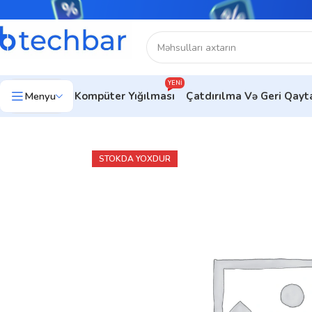
YENI
Menyu
Kompüter Yığılması
Çatdırılma Və Geri Qay
Ev
Kompüter avadanlıqları
Monitorlar
Ofis Üçün Monitorlar
Mon
STOKDA YOXDUR