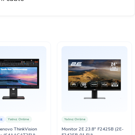
Yalnız Online
Yalnız Online
it
Lenovo ThinkVision
Monitor 2E 23.8″ F2425B (2E-
v (64AAGAT2EU)
F2425B-01.EU)