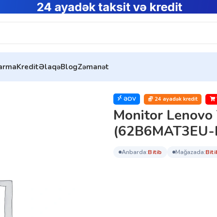
tarma
Kredit
Əlaqə
Blog
Zəmanət
itor Lenovo ThinkVision E24-28 (62B6MAT3EU-N)
ƏDV
24 ayadək kredit
Monitor Lenovo
(62B6MAT3EU-
anbarda:
bi̇ti̇b
mağazada:
bi̇ti