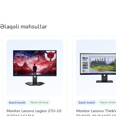
Əlaqəli məhsullar
Yalnız Online
Yalnız Onli
Daxili kredit
Daxili kredit
Monitor Lenovo Legion 27U-10
Monitor Lenovo ThinkV
(67D1GAC1EU)
T34WD-40 (64AEGAR