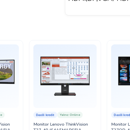
ne
Yalnız Online
Daxili kredit
Daxili kred
ision
Monitor Lenovo ThinkVision
Monitor 
1EU)
T27-40 (64A5MAR6EU)
T27QD-4