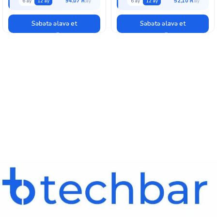
94,07 ₼
52,10 ₼
6 ay
12 ay
6 ay
12 ay
Səbətə əlavə et
Səbətə əlavə et