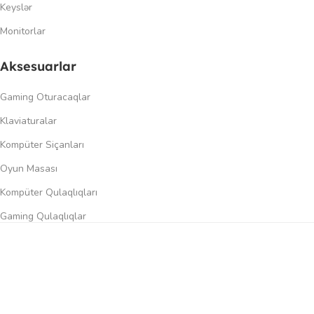
Keyslər
Monitorlar
Aksesuarlar
Gaming Oturacaqlar
Klaviaturalar
Kompüter Siçanları
Oyun Masası
Kompüter Qulaqlıqları
Gaming Qulaqlıqlar
Dinamiklər
0
üqayisə et
İstək siyahısı
Səbət
Menyu
Keçidlər
Şəxsi kabinet