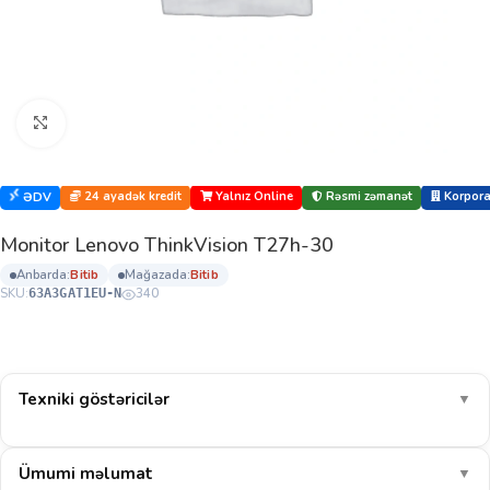
Böyütmək üçün klikləyin
24 ayadək kredit
Yalnız Online
Rəsmi zəmanət
Korporat
ƏDV
Monitor Lenovo ThinkVision T27h-30
anbarda:
bi̇ti̇b
mağazada:
bi̇ti̇b
SKU:
340
63A3GAT1EU-N
Texniki göstəricilər
▼
Ümumi məlumat
▼