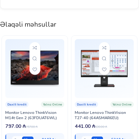
Əlaqəli məhsullar
Yalnız Online
Yalnız Online
Daxili kredit
Daxili kredit
Monitor Lenovo ThinkVision
Monitor Lenovo ThinkVision
M14t Gen 2 (63FDUAT6WL)
T27-40 (64A5MAR6EU)
797.00
₼
441.00
₼
957.00
₼
530.00
₼