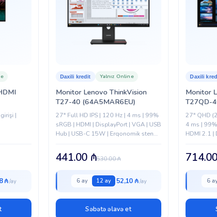
ne
Yalnız Online
Daxili kredit
Daxili kred
-HDMI
Monitor Lenovo ThinkVision
Monitor 
T27-40 (64A5MAR6EU)
T27QD-4
irişi |
27" Full HD IPS | 120 Hz | 4 ms | 99%
27" QHD (2
sRGB | HDMI | DisplayPort | VGA | USB
4 ms | 99
Hub | USB-C 15W | Erqonomik stend
HDMI 2.1 | 
|...
RJ-45 |...
441.00
₼
714.0
530.00
₼
8 ₼
52,10 ₼
6 ay
12 ay
6 a
t
Səbətə əlavə et