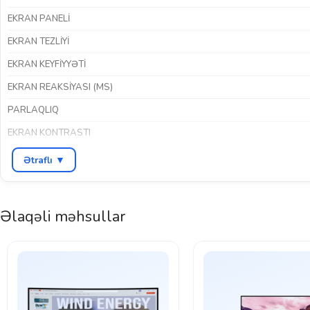
EKRAN PANELI
EKRAN TEZLIYI
EKRAN KEYFIYYƏTI
EKRAN REAKSIYASI (MS)
PARLAQLIQ
EKRAN KONTRASTI
HDR DƏSTƏYI
Ətraflı ▼
İNTERFEYSLƏR
RƏNG
Əlaqəli məhsullar
BREND