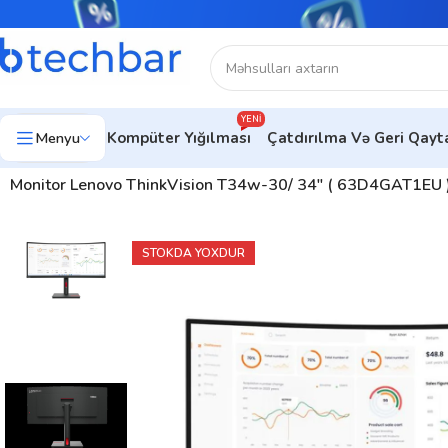
YENI
Menyu
Kompüter Yığılması
Çatdırılma Və Geri Qay
Ev
Kompüter avadanlıqları
Monitorlar
Ofis Üçün Monitorlar
Monitor Lenovo ThinkVision T34w-30/ 34″ ( 63D4GAT1EU )
STOKDA YOXDUR