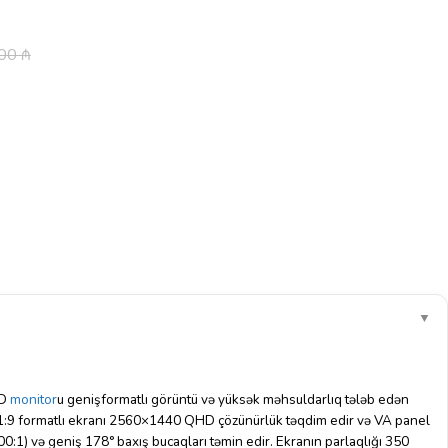
.00
₼
▼
CD
monitor
u genişformatlı görüntü və yüksək məhsuldarlıq tələb edən
. 21:9 formatlı ekranı 2560×1440 QHD çözünürlük təqdim edir və VA panel
00:1) və geniş 178° baxış bucaqları təmin edir. Ekranın parlaqlığı 350