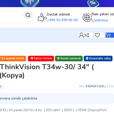
Bakı şəhəri üz
Dəstək xidməti
+994 50 499 66 56
Çatdırılma
24 ayadək kredit
Yalnız Online
Rəsmi zəmanət
Korporativ satış
ThinkVision T34w-30/ 34″ (
(Kopya)
̇b
SKU:
1151
63D4GAT1EU
ünvana sürətli çatdırılma
| VA panel | 60 Hz | 4 ms | 350 cd/m² | 3000:1 | HDMI, DisplayPort,