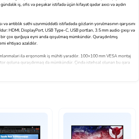
 gündəlik iş, ofis və peşəkar istifadə üçün kifayət qədər axıcı və aydın
və antiblik səthi uzunmüddətli istifadədə gözlərin yorulmasının qarşısını
ddur: HDMI, DisplayPort, USB Type-C, USB portları, 3.5 mm audio çıxışı və
ilə bir çox qurğuya eyni anda qoşulmaq mümkündür. Quraşdırılmış
mi ehtiyacı azaldılır.
imlənmələri ilə erqonomik iş mühiti yaradılır. 100×100 mm VESA montaj
itor qoluna quraşdırmaq da mümkündür. Çində istehsal olunan bu qara
rofessional tələblər üçün ideal seçimdir.