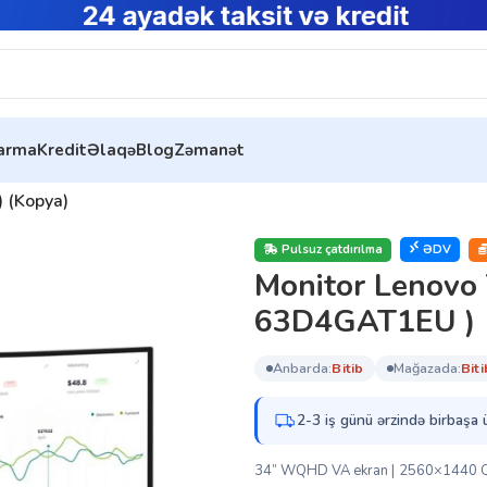
tarma
Kredit
Əlaqə
Blog
Zəmanət
 (Kopya)
Pulsuz çatdırılma
ƏDV
Monitor Lenovo 
63D4GAT1EU ) 
anbarda:
bi̇ti̇b
mağazada:
bi̇ti
2-3 iş günü ərzində birbaşa 
34” WQHD VA ekran | 2560×1440 QHD 