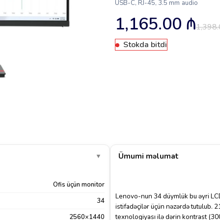
USB-C, RJ-45, 3.5 mm audio
1,165.00
₼
1,398
Stokda bitdi
Ümumi məlumat
▼
Ofis üçün monitor
Lenovo-nun 34 düymlük bu əyri L
34
istifadəçilər üçün nəzərdə tutulub
texnologiyası ilə dərin kontrast (30
2560×1440