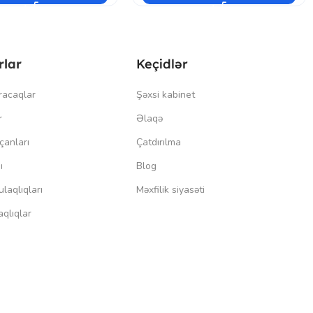
rlar
Keçidlər
racaqlar
Şəxsi kabinet
r
Əlaqə
çanları
Çatdırılma
ı
Blog
laqlıqları
Məxfilik siyasəti
qlıqlar