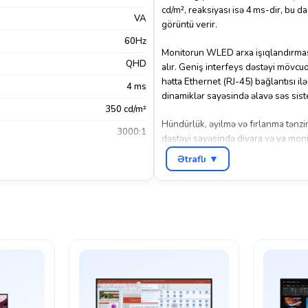
cd/m², reaksiyası isə 4 ms-dir, bu da
VA
görüntü verir.
60Hz
Monitorun WLED arxa işıqlandırması 
QHD
alır. Geniş interfeys dəstəyi mövcu
hətta Ethernet (RJ-45) bağlantısı 
4 ms
dinamiklər sayəsində əlavə səs siste
350 cd/m²
Hündürlük, əyilmə və fırlanma tənz
3000:1
dəstəyi sayəsində divara və ya mon
korpuslu monitor həm ofis, həm də p
Xeyr
Ətraflı ▼
Display Port
,
HDMI
,
RJ45
,
USB
Qara
Lenovo