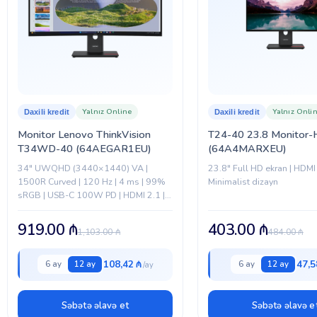
Yalnız Online
Yalnız Onli
Daxili kredit
Daxili kredit
Monitor Lenovo ThinkVision
T24-40 23.8 Monitor
T34WD-40 (64AEGAR1EU)
(64A4MARXEU)
34" UWQHD (3440×1440) VA |
23.8″ Full HD ekran | HDMI g
1500R Curved | 120 Hz | 4 ms | 99%
Minimalist dizayn
sRGB | USB-C 100W PD | HDMI 2.1 |
DisplayPort 1.4 | RJ-45 |...
919.00
₼
403.00
₼
1,103.00
₼
484.00
₼
108,42 ₼
47,5
6 ay
12 ay
6 ay
12 ay
Səbətə əlavə et
Səbətə əlavə e