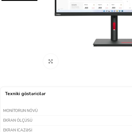
Böyütmək üçün klikləyin
Texniki göstəricilər
MONITORUN NÖVÜ
EKRAN ÖLÇÜSÜ
EKRAN ICAZƏSI