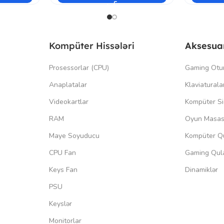
Kompüter Hissələri
Aksesua
Prosessorlar (CPU)
Gaming Otu
Anaplatalar
Klaviaturala
Videokartlar
Kompüter Si
RAM
Oyun Masas
Maye Soyuducu
Kompüter Qu
CPU Fan
Gaming Qula
Keys Fan
Dinamiklər
PSU
Keyslər
Monitorlar