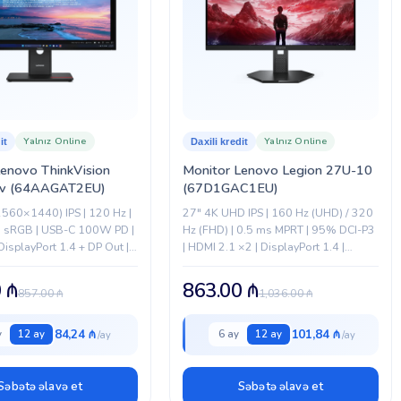
Yalnız Online
Yalnız Online
it
Daxili kredit
Lenovo ThinkVision
Monitor Lenovo Legion 27U-10
v (64AAGAT2EU)
(67D1GAC1EU)
560×1440) IPS | 120 Hz |
27" 4K UHD IPS | 160 Hz (UHD) / 320
% sRGB | USB-C 100W PD |
Hz (FHD) | 0.5 ms MPRT | 95% DCI-P3
DisplayPort 1.4 + DP Out |
| HDMI 2.1 ×2 | DisplayPort 1.4 |
Erqonomik stend...
0
₼
863.00
₼
857.00
₼
1,036.00
₼
84,24 ₼
101,84 ₼
y
12 ay
6 ay
12 ay
Səbətə əlavə et
Səbətə əlavə et