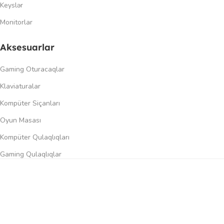
Keyslər
Monitorlar
Aksesuarlar
Gaming Oturacaqlar
Klaviaturalar
Kompüter Siçanları
Oyun Masası
Kompüter Qulaqlıqları
Gaming Qulaqlıqlar
Dinamiklər
0
üqayisə et
İstək siyahısı
Səbət
Menyu
Keçidlər
Şəxsi kabinet