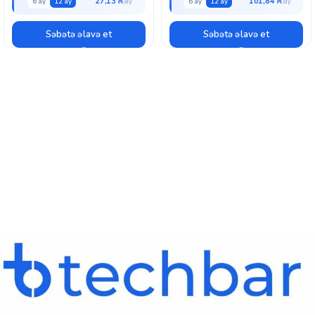
27,13 ₼
101,84 ₼
6 ay
12 ay
6 ay
12 ay
Səbətə əlavə et
Səbətə əlavə et