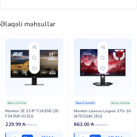
Əlaqəli məhsullar
Yalnız Online
Yalnız Online
Daxili kredit
Monitor 2E 23.8″ F2425B (2E-
Monitor Lenovo Legion 27U-10
F2425B-01.EU)
(67D1GAC1EU)
229.99
₼
863.00
₼
275.99
₼
1,036.00
₼