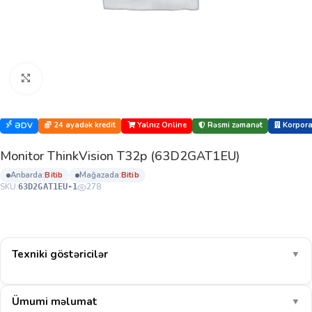
Böyütmək üçün klikləyin
24 ayadək kredit
Yalnız Online
Rəsmi zəmanət
Korporat
ƏDV
Monitor ThinkVision T32p (63D2GAT1EU)
anbarda:
bi̇ti̇b
mağazada:
bi̇ti̇b
SKU:
278
63D2GAT1EU-1
Texniki göstəricilər
▼
Ümumi məlumat
▼