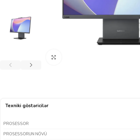
Böyütmək üçün klikləyin
Texniki göstəricilər
PROSESSOR
PROSESSORUN NÖVÜ