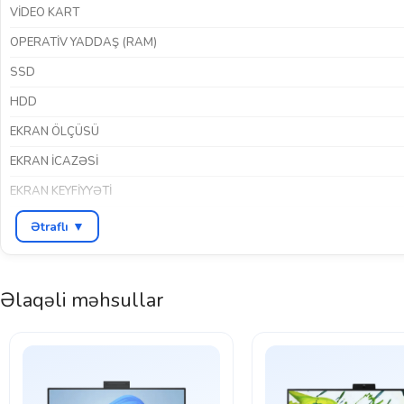
VIDEO KART
OPERATIV YADDAŞ (RAM)
SSD
HDD
EKRAN ÖLÇÜSÜ
EKRAN ICAZƏSI
EKRAN KEYFIYYƏTI
İNTERFEYSLƏR
Ethernet LAN (RJ45
Ətraflı ▼
ƏMƏLIYYAT SISTEMI
RƏNG
Əlaqəli məhsullar
BREND