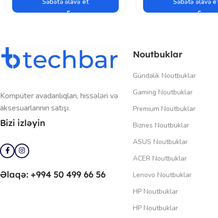
Səbətə əlavə et
Səbətə əlavə e
Noutbuklar
Gündəlik Noutbuklar
Gaming Noutbuklar
Kompüter avadanlıqları, hissələri və
aksesuarlarının satışı.
Premium Noutbuklar
Bizi izləyin
Biznes Noutbuklar
ASUS Noutbuklar
ACER Noutbuklar
Əlaqə: +994 50 499 66 56
Lenovo Noutbuklar
HP Noutbuklar
HP Noutbuklar