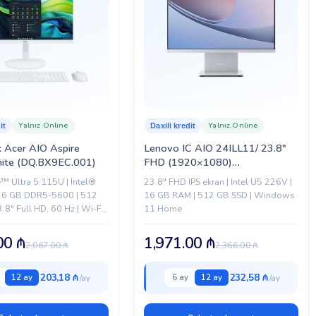
Yalnız Online
Yalnız Online
it
Daxili kredit
 Acer AIO Aspire
Lenovo IC AIO 24ILL11/ 23.8″
te (DQ.BX9EC.001)
FHD (1920×1080)
(F0JY004WRU)
e™ Ultra 5 115U | Intel®
23.8″ FHD IPS ekran | Intel U5 226V |
 16 GB DDR5-5600 | 512
16 GB RAM | 512 GB SSD | Windows
.8" Full HD, 60 Hz | Wi-Fi
11 Home
-C |...
.00
₼
1,971.00
₼
2,067.00
₼
2,366.00
₼
203,18 ₼
232,58 ₼
12 ay
6 ay
12 ay