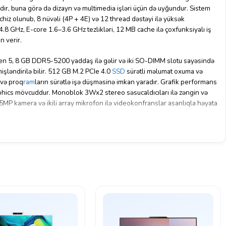
edir, buna görə də dizayn və multimedia işləri üçün də uyğundur. Sistem
hiz olunub, 8 nüvəli (4P + 4E) və 12 thread dəstəyi ilə yüksək
.8 GHz, E-core 1.6–3.6 GHz tezlikləri, 12 MB cache ilə çoxfunksiyalı iş
n verir.
 5, 8 GB DDR5-5200 yaddaş ilə gəlir və iki SO-DIMM slotu sayəsində
ləndirilə bilir. 512 GB M.2 PCIe 4.0
SSD
sürətli məlumat oxuma və
 və proq
ram
ların sürətlə işə düşməsinə imkan yaradır. Grafik performans
phics mövcuddur. Monoblok 3Wx2 stereo səsucaldıcıları ilə zəngin və
 5MP kamera və ikili array mikrofon ilə videokonfranslar asanlıqla həyata
aviatura və siçan ilə təchiz olunub, Wi-Fi 6 və Bluetooth 5.2 ilə simsiz
ernet portu mövcuddur. HDMI in/out, USB-A və USB-C portları cihazın
ir. Luna Grey rəngli korpusu estetik görünüş verir və masaüstü məkanda
əri (540 × 192 × 431 mm) və 6 kq çəkisi ilə həm yerə qənaət edir, həm
monoblok yüksək performans, etibarlılıq və müasir dizaynı birləşdirərək,
l həll təqdim edir.