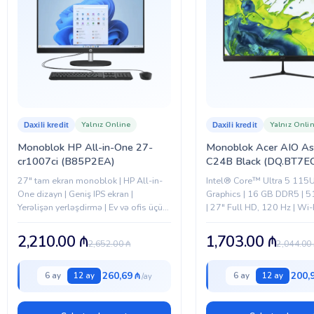
Yalnız Online
Yalnız Onli
Daxili kredit
Daxili kredit
Monoblok HP All-in-One 27-
Monoblok Acer AIO As
cr1007ci (B85P2EA)
C24B Black (DQ.BT7E
27" tam ekran monoblok | HP All-in-
Intel® Core™ Ultra 5 115U 
One dizayn | Geniş IPS ekran |
Graphics | 16 GB DDR5 | 
Yerəlişən yerləşdirmə | Ev və ofis üçün
| 27" Full HD, 120 Hz | Wi-
ideal
Type-C |...
2,210.00
₼
1,703.00
₼
2,652.00
₼
2,044.00
260,69 ₼
200,
6 ay
12 ay
6 ay
12 ay