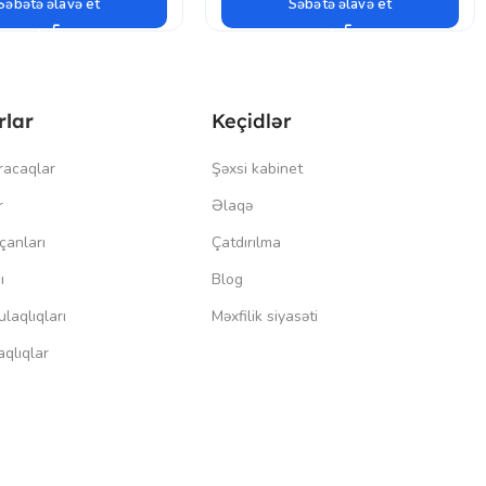
Səbətə əlavə et
Səbətə əlavə et
rlar
Keçidlər
racaqlar
Şəxsi kabinet
r
Əlaqə
çanları
Çatdırılma
ı
Blog
laqlıqları
Məxfilik siyasəti
qlıqlar