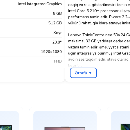
Intel Integrated Graphics
dəqiq və real göstərilməsini təmin 
Intel Core 5 210H prosessoru ilə təc
8 GB
performans təmin edir. P-core 2.2–4
yükünü rahatlıqla idarə etməyə imka
512 GB
Xeyr
Lenovo ThinkCentre neo 50a 24 Gen
maksimal 32 GB yaddaşa qədər geniş
23.8"
yazma təmin edir, əməliyyat sistemi
1920×1080
üçün inteqrasiya olunmuş Intel Gra
aydın səs təqdim edir, əlavə olaraq
FHD
keçirilir.
)
,
HDMI
,
USB Type-A
,
USB Type-C
Ətraflı ▼
Əlavə olaraq, sistem USB Calliope kl
FreeDos
bağlantı dəstəklənir, həmçinin Eth
periferiklərlə əlaqəsini sadələşdir
Luna Grey
mükəmməl uyğunlaşır. Kompakt ölçül
Lenovo
də asanlıqla yerləşdirilə bilir. Bu 
ofis, ev və təhsil mühitləri üçün idea