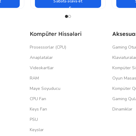
t
Səbətə əlavə et
Kompüter Hissələri
Aksesua
Prosessorlar (CPU)
Gaming Otu
Anaplatalar
Klaviaturala
Videokartlar
Kompüter Si
RAM
Oyun Masas
Maye Soyuducu
Kompüter Qu
CPU Fan
Gaming Qula
Keys Fan
Dinamiklər
PSU
Keyslər