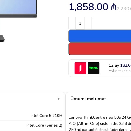
1,858.00
₼
2,230
12 ay
182.
Aylıq taksitlə
Ümumi məlumat
▼
Intel Core 5 210H
Lenovo ThinkCentre neo 50a 24 Gen 
AIO (All-in-One) sistemidir. 23.8
Intel Core (Series 2)
250 nit parlaqlığı ilə istifadəçilər