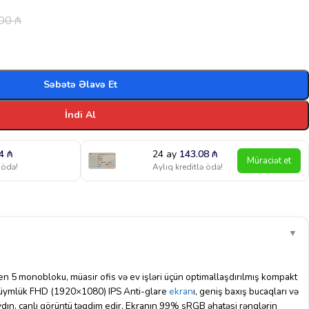
.00
₼
Səbətə Əlavə Et
İndi Al
64
₼
24 ay
143.08
₼
Müraciət et
 ödə!
Aylıq kreditlə ödə!
▼
5 monobloku, müasir ofis və ev işləri üçün optimallaşdırılmış kompakt
 düymlük FHD (1920×1080) IPS Anti-glare
ekran
ı, geniş baxış bucaqları və
ə aydın, canlı görüntü təqdim edir. Ekranın 99% sRGB əhatəsi rənglərin