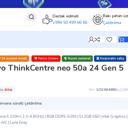
Bakı şəhəri üz
Dəstək xidməti
+994 50 499 66 56
Çatdırılma
)
24 ayadək kredit
Yalnız Online
Rəsmi zəmanət
Korporativ satış
o ThinkCentre neo 50a 24 Gen 5
da:
bi̇ti̇b
SKU:
1284
12SC0048RU
ünvana sürətli çatdırılma
Core 5 210H ( 2.2–4.8GHz) | 8GB DDR5-5200 | 512GB SSD | Intel Graphics |
-A/C | Luna Grey