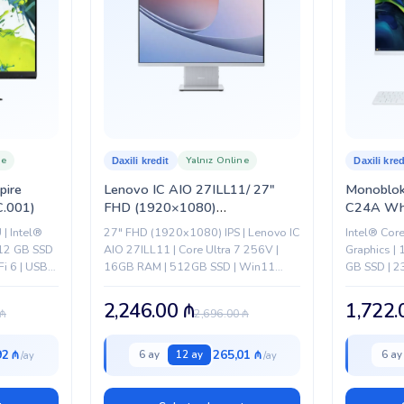
ne
Yalnız Online
Daxili kredit
Daxili kred
pire
Lenovo IC AIO 27ILL11/ 27″
Monoblok
C.001)
FHD (1920×1080)
C24A Whi
(F0JW004HRU)
| Intel®
27" FHD (1920x1080) IPS | Lenovo IC
Intel® Cor
512 GB SSD
AIO 27ILL11 | Core Ultra 7 256V |
Graphics |
Fi 6 | USB
16GB RAM | 512GB SSD | Win11
GB SSD | 23
Home
6 | USB Type
2,246.00
₼
1,722
₼
2,696.00
₼
92 ₼
265,01 ₼
6 ay
12 ay
6 ay