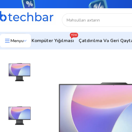
YENI
Menyu
Kompüter Yığılması
Çatdırılma Və Geri Qay
Ev
Kompüter avadanlıqları
Kompüterlər
Monobloklar (AİO)
Mon