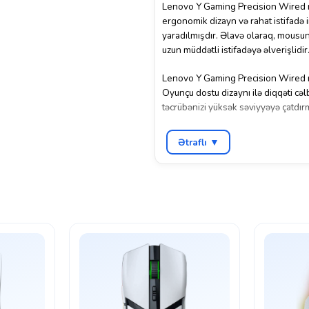
Lenovo Y Gaming Precision Wired m
ergonomik dizayn və rahat istifadə 
yaradılmışdır. Əlavə olaraq, mousun
uzun müddətli istifadəyə əlverişlidir
Lenovo Y Gaming Precision Wired mou
Oyunçu dostu dizaynı ilə diqqəti cəl
təcrübənizi yüksək səviyyəyə çatdır
Lenovo Y Gaming Precision Wired m
Ətraflı ▼
oyunçular üçün dizayn edilmişdir.