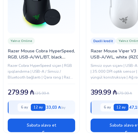
Yalnız Online
Yalnız Onli
Daxili kredit
Razer Mouse Cobra HyperSpeed,
Razer Mouse Viper V3 
RGB, USB-A/WL/BT, black
USB-A/WL, white (RZ
(RZ01-05570100-R3G1)
05120200-R3G1)
Razer Cobra HyperSpeed siçan | RGB
Simsiz oyun siçanı | USB-A
işıqlandırma | USB-A / Simsiz /
| 35.000 DPI optik sensor | 
Bluetooth bağlantı | Qara rəng | Razer
yüngül konstruksiya | Ağ r
brendi
279.99
₼
399.99
₼
335.99
₼
479.99
₼
33,03 ₼
47,1
6 ay
12 ay
6 ay
12 ay
Səbətə əlavə et
Səbətə əlavə e