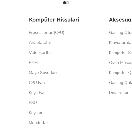
Kompüter Hissələri
Aksesua
Prosessorlar (CPU)
Gaming Otu
Anaplatalar
Klaviaturala
Videokartlar
Kompüter Si
RAM
Oyun Masas
Maye Soyuducu
Kompüter Qu
CPU Fan
Gaming Qula
Keys Fan
Dinamiklər
PSU
Keyslər
Monitorlar