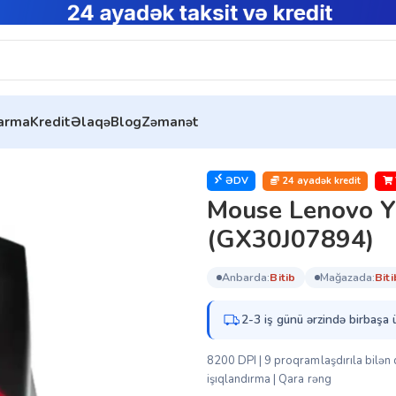
tarma
Kredit
Əlaqə
Blog
Zəmanət
ouse Lenovo Y Gaming Precision Wired (GX30J07894)
ƏDV
24 ayadək kredit
Mouse Lenovo Y
(GX30J07894)
anbarda:
bi̇ti̇b
mağazada:
bi̇ti
2-3 iş günü ərzində birbaşa 
8200 DPI | 9 proqramlaşdırıla bilən
işıqlandırma | Qara rəng