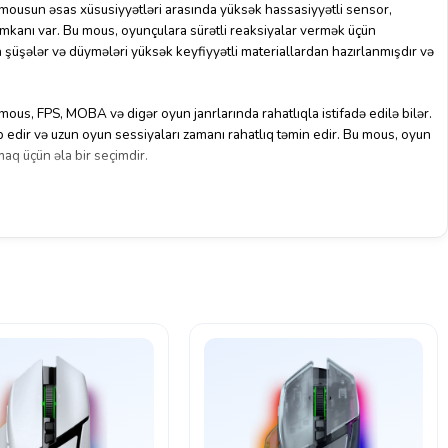
ousun əsas xüsusiyyətləri arasında yüksək hassasiyyətli sensor,
imkanı var. Bu mous, oyunçulara sürətli reaksiyalar vermək üçün
 şüşələr və düymələri yüksək keyfiyyətli materiallardan hazırlanmışdır və
.
s, FPS, MOBA və digər oyun janrlarında rahatlıqla istifadə edilə bilər.
b edir və uzun oyun sessiyaları zamanı rahatlıq təmin edir. Bu mous, oyun
maq üçün əla bir seçimdir.
ous, Lenovo brendinin keyfiyyəti ilə məşhur olsa da, bu konkret model