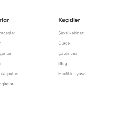
rlar
Keçidlər
racaqlar
Şəxsi kabinet
r
Əlaqə
çanları
Çatdırılma
ı
Blog
laqlıqları
Məxfilik siyasəti
qlıqlar