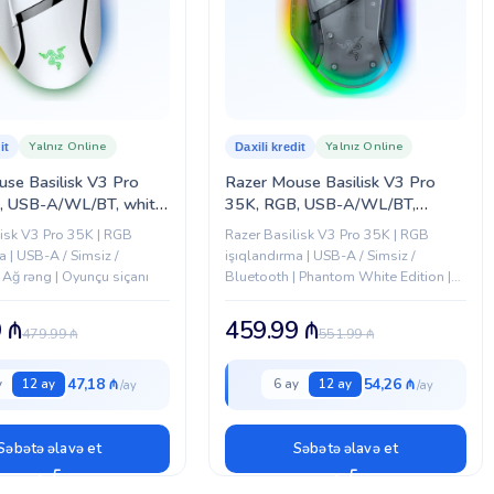
Yalnız Online
Yalnız Online
it
Daxili kredit
se Basilisk V3 Pro
Razer Mouse Basilisk V3 Pro
, USB-A/WL/BT, white
35K, RGB, USB-A/WL/BT,
5240200-R3G1)
Phantom White Ed. (RZ01-
lisk V3 Pro 35K | RGB
Razer Basilisk V3 Pro 35K | RGB
05240400-R3G1)
a | USB-A / Simsiz /
işıqlandırma | USB-A / Simsiz /
 Ağ rəng | Oyunçu siçanı
Bluetooth | Phantom White Edition |
Optik sensor 35.000 DPI
9
₼
459.99
₼
479.99
₼
551.99
₼
47,18 ₼
54,26 ₼
y
12 ay
6 ay
12 ay
Səbətə əlavə et
Səbətə əlavə et