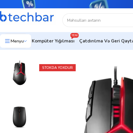
YENI
Menyu
Kompüter Yığılması
Çatdırılma Və Geri Qay
Ev
Kompüter aksesuarları
Kompüter Sıçanları
Gaming mouse
M
STOKDA YOXDUR