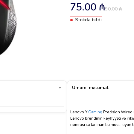
75.00
₼
90.00
₼
Stokda bitdi
Ümumi məlumat
▼
Lenovo Y
Gaming
Precision Wired a
Lenovo brendinin keyfiyyəti və inki
nömrəsi ilə tanınan bu mous, oyun t