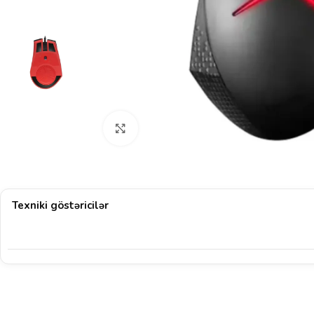
Böyütmək üçün klikləyin
Texniki göstəricilər