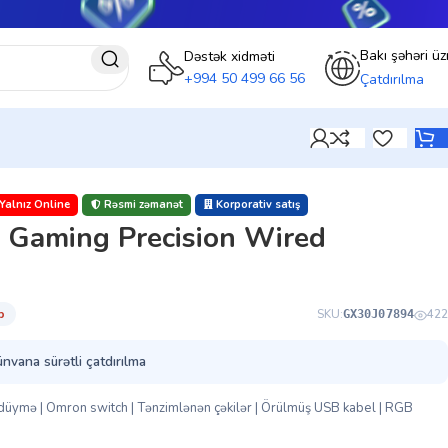
Bakı şəhəri üz
Dəstək xidməti
+994 50 499 66 56
Çatdırılma
Yalnız Online
Rəsmi zəmanət
Korporativ satış
 Gaming Precision Wired
̇b
SKU:
422
GX30J07894
ünvana sürətli çatdırılma
 düymə | Omron switch | Tənzimlənən çəkilər | Örülmüş USB kabel | RGB