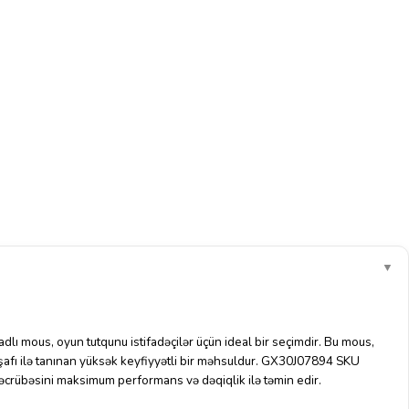
▼
dlı mous, oyun tutqunu istifadəçilər üçün ideal bir seçimdir. Bu mous,
şafı ilə tanınan yüksək keyfiyyətli bir məhsuldur. GX30J07894 SKU
əcrübəsini maksimum performans və dəqiqlik ilə təmin edir.