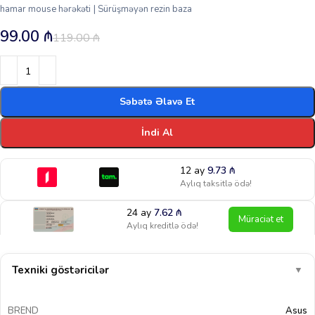
hamar mouse hərəkəti | Sürüşməyən rezin baza
99.00
₼
119.00
₼
Səbətə Əlavə Et
İndi Al
12 ay
9.73
₼
Aylıq taksitlə ödə!
24 ay
7.62
₼
Müraciət et
Aylıq kreditlə ödə!
Texniki göstəricilər
▼
BREND
Asus