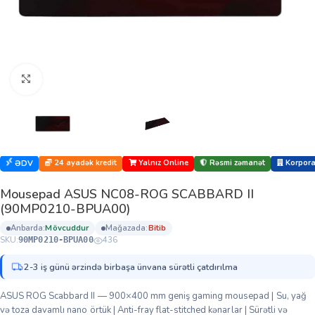
Böyütmək üçün klikləyin
24 ayadək kredit
Yalnız Online
Rəsmi zəmanət
Korporat
ƏDV
Mousepad ASUS NC08-ROG SCABBARD II
(90MP0210-BPUA00)
anbarda:
mövcuddur
mağazada:
bi̇ti̇b
SKU:
436
90MP0210-BPUA00
2-3 iş günü ərzində birbaşa ünvana sürətli çatdırılma
ASUS ROG Scabbard II — 900×400 mm geniş gaming mousepad | Su, yağ
və toza davamlı nano örtük | Anti-fray flat-stitched kənarlar | Sürətli və