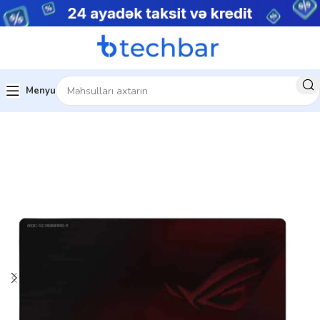
Menyu
Ev
Kompüter aksesuarları
Mouse Pad