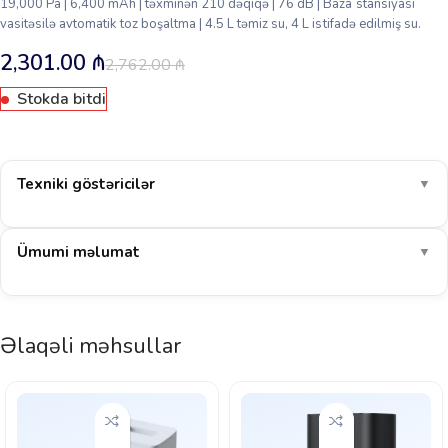
19,000 Pa | 6,400 mAh | təxminən 210 dəqiqə | 76 dB | Baza stansiyası
vasitəsilə avtomatik toz boşaltma | 4.5 L təmiz su, 4 L istifadə edilmiş su.
2,301.00
₼
2,762.00
₼
Stokda bitdi
Texniki göstəricilər
▼
Ümumi məlumat
▼
Əlaqəli məhsullar