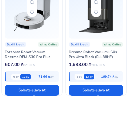
Yalnız Online
Yalnız Online
Daxili kredit
Daxili kredit
Tozsoran Robot Vacuum
Dreame Robot Vacuum L50s
Deerma DEM-S30 Pro Plus
Pro Ultra Black (RLL88HE)
(DEM-S30 PRO PLUS)
607.00
₼
1,693.00
₼
729.00
₼
2,032.00
₼
71,66 ₼
199,74 ₼
6 ay
12 ay
6 ay
12 ay
Səbətə əlavə et
Səbətə əlavə et