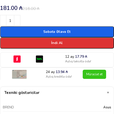
181.00
₼
218.00
₼
Səbətə Əlavə Et
İndi Al
12 ay
17.79
₼
Aylıq taksitlə ödə!
24 ay
13.94
₼
Müraciət et
Aylıq kreditlə ödə!
Texniki göstəricilər
▼
BREND
Asus