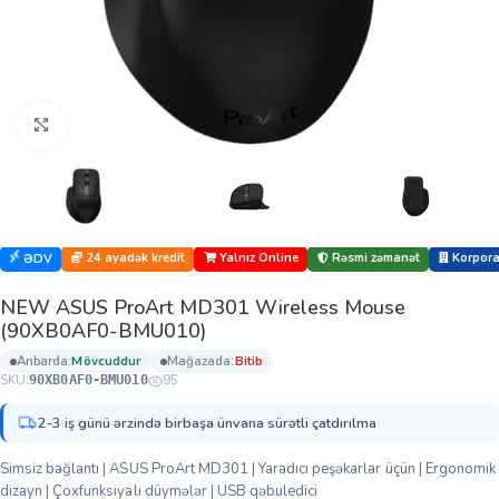
Böyütmək üçün klikləyin
24 ayadək kredit
Yalnız Online
Rəsmi zəmanət
Korporat
ƏDV
NEW ASUS ProArt MD301 Wireless Mouse
(90XB0AF0-BMU010)
anbarda:
mövcuddur
mağazada:
bi̇ti̇b
SKU:
95
90XB0AF0-BMU010
2-3 iş günü ərzində birbaşa ünvana sürətli çatdırılma
Simsiz bağlantı | ASUS ProArt MD301 | Yaradıcı peşəkarlar üçün | Ergonomik
dizayn | Çoxfunksiyalı düymələr | USB qəbuledici