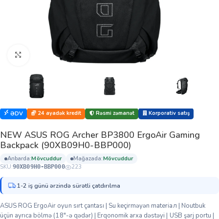
Böyütmək üçün klikləyin
24 ayadək kredit
Rəsmi zəmanət
Korporativ satış
ƏDV
NEW ASUS ROG Archer BP3800 ErgoAir Gaming
Backpack (90XB09H0-BBP000)
anbarda:
mövcuddur
mağazada:
mövcuddur
SKU:
223
90XB09H0-BBP000
1-2 iş günü ərzində sürətli çatdırılma
ASUS ROG ErgoAir oyun sırt çantası | Su keçirməyən materiал | Noutbuk
üçün ayrıca bölmə (18″-ə qədər) | Erqonomik arxa dəstəyi | USB şarj portu |