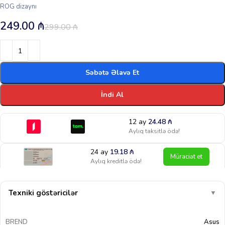
ROG dizaynı
249.00
₼
299.00
₼
Səbətə Əlavə Et
İndi Al
12 ay
24.48
₼
Aylıq taksitlə ödə!
24 ay
19.18
₼
Müraciət et
Aylıq kreditlə ödə!
Texniki göstəricilər
▼
BREND
Asus