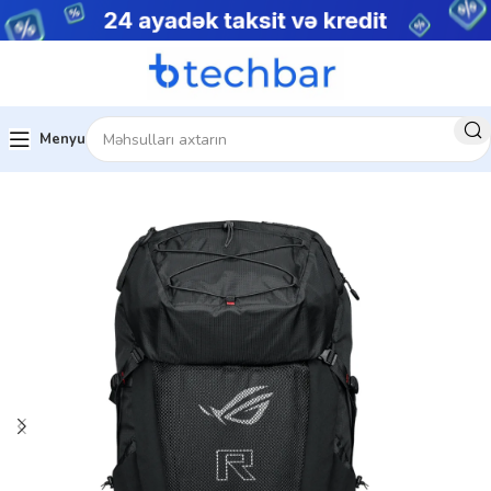
Menyu
Kompüter aksesuarları
Noutbuk Çantaları