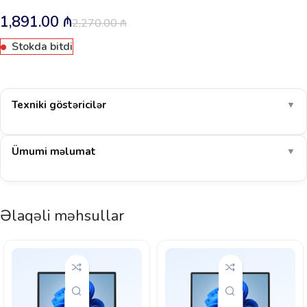
1,891.00
₼
2,270.00
₼
Stokda bitdi
Texniki göstəricilər
▼
Ümumi məlumat
▼
Əlaqəli məhsullar