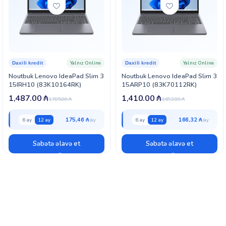
Yalnız Online
Yalnız Online
Daxili kredit
Daxili kredit
Noutbuk Lenovo IdeaPad Slim 3
Noutbuk Lenovo IdeaPad Slim 3
15IRH10 (83K10164RK)
15ARP10 (83K70112RK)
1,487.00
₼
1,410.00
₼
1,785.00
₼
1,692.00
₼
175,46 ₼
166,32 ₼
6 ay
12 ay
6 ay
12 ay
Səbətə əlavə et
Səbətə əlavə et