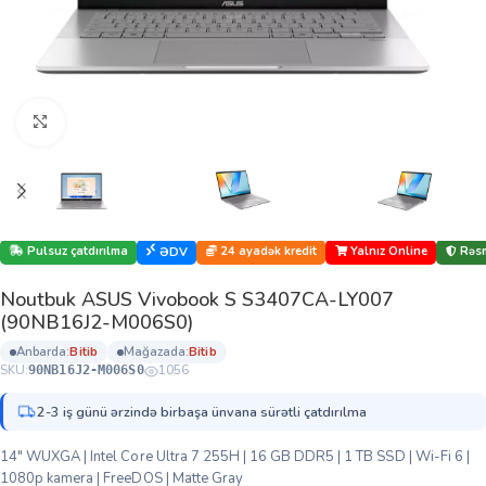
Böyütmək üçün klikləyin
Pulsuz çatdırılma
24 ayadək kredit
Yalnız Online
Rəsm
ƏDV
Noutbuk ASUS Vivobook S S3407CA-LY007
(90NB16J2-M006S0)
anbarda:
bi̇ti̇b
mağazada:
bi̇ti̇b
SKU:
1056
90NB16J2-M006S0
2-3 iş günü ərzində birbaşa ünvana sürətli çatdırılma
14″ WUXGA | Intel Core Ultra 7 255H | 16 GB DDR5 | 1 TB SSD | Wi-Fi 6 |
1080p kamera | FreeDOS | Matte Gray