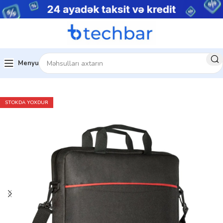
Menyu
Kompüter aksesuarları
Noutbuk Çantaları
STOKDA YOXDUR