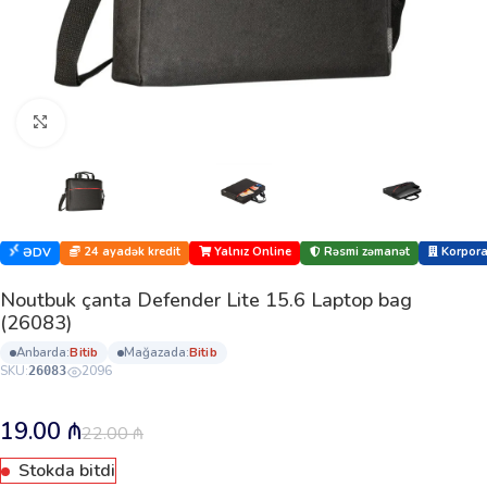
Böyütmək üçün klikləyin
24 ayadək kredit
Yalnız Online
Rəsmi zəmanət
Korporat
ƏDV
Noutbuk çanta Defender Lite 15.6 Laptop bag
(26083)
anbarda:
bi̇ti̇b
mağazada:
bi̇ti̇b
SKU:
2096
26083
19.00
₼
22.00
₼
Stokda bitdi