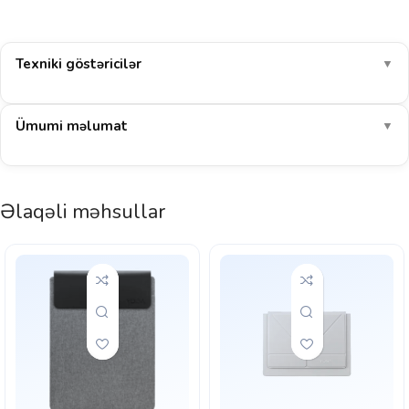
Texniki göstəricilər
▼
Ümumi məlumat
▼
Əlaqəli məhsullar