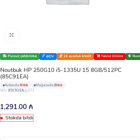
Böyütmək üçün klikləyin
Pulsuz çatdırılma
24 ayadək kredit
Yalnız Online
Rəsm
ƏDV
Noutbuk HP 250G10 i5-1335U 15 8GB/512PC
(85C91EA)
anbarda:
bi̇ti̇b
mağazada:
bi̇ti̇b
SKU:
272
85C91EA
1,291.00
₼
Stokda bitdi