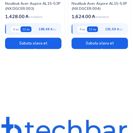
Noutbuk Acer Aspire AL15-53P
Noutbuk Acer Aspire AL15-53P
(NX.DGCER.003)
(NX.DGCER.004)
1,428.00
₼
1,624.00
₼
1,714.00
₼
1,949.00
₼
168,48 ₼
191,59 ₼
6 ay
12 ay
6 ay
12 ay
Səbətə əlavə et
Səbətə əlavə et