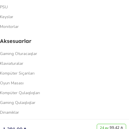
PSU
Keyslər
Monitorlar
Aksesuarlar
Gaming Oturacaqlar
Klaviaturalar
Kompüter Siçanları
Oyun Masası
Kompüter Qulaqlıqları
Gaming Qulaqlıqlar
Dinamiklər
Keçidlər
99.42 ₼
0
24 ay