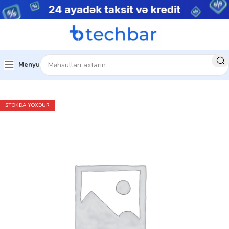
Menyu
Ev
Noutbuklar
Biznes noutbukları
STOKDA YOXDUR