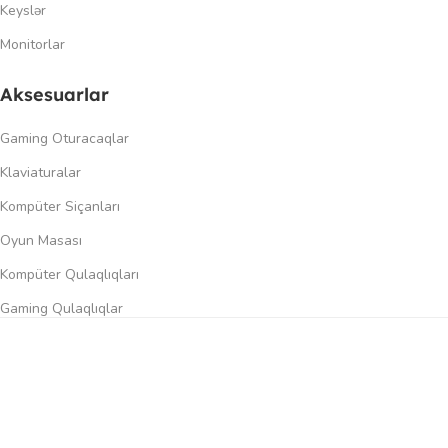
Keyslər
Monitorlar
Aksesuarlar
Gaming Oturacaqlar
Klaviaturalar
Kompüter Siçanları
Oyun Masası
Kompüter Qulaqlıqları
Gaming Qulaqlıqlar
Dinamiklər
0
üqayisə et
İstək siyahısı
Səbət
Menyu
Keçidlər
Şəxsi kabinet