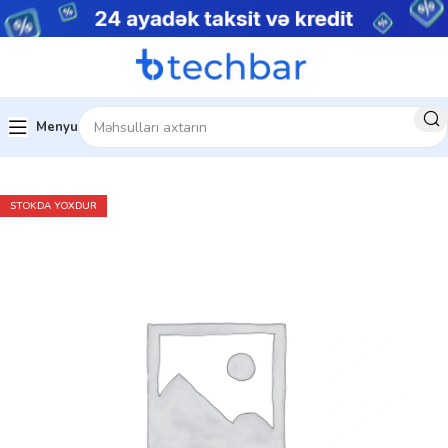
Menyu
Ev
Noutbuklar
Biznes noutbukları
STOKDA YOXDUR