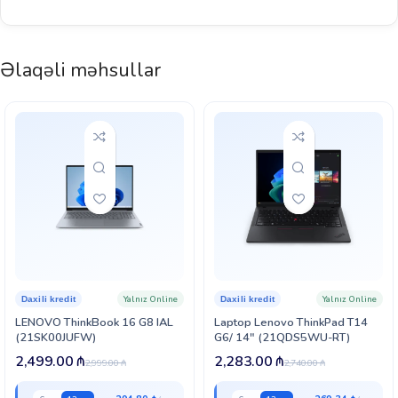
Əlaqəli məhsullar
Yalnız Online
Yalnız Online
Daxili kredit
Daxili kredit
LENOVO ThinkBook 16 G8 IAL
Laptop Lenovo ThinkPad T14
(21SK00JUFW)
G6/ 14″ (21QDS5WU-RT)
2,499.00
₼
2,283.00
₼
2,999.00
₼
2,740.00
₼