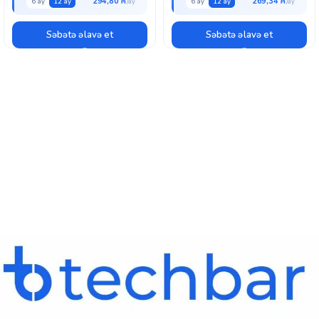
294,80 ₼
269,34 ₼
6 ay
12 ay
6 ay
12 ay
Səbətə əlavə et
Səbətə əlavə et