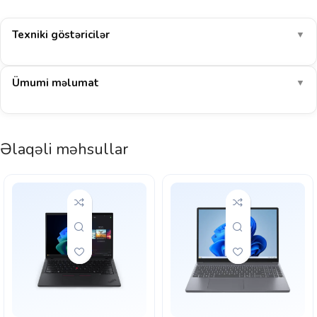
Texniki göstəricilər
▼
Ümumi məlumat
▼
Əlaqəli məhsullar