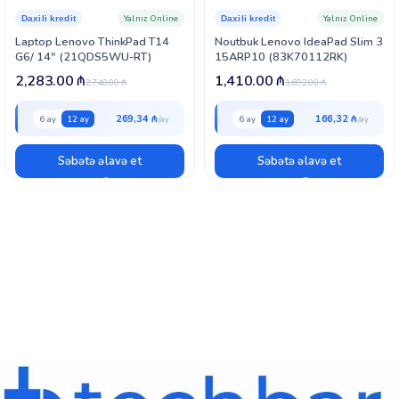
Yalnız Online
Yalnız Online
Daxili kredit
Daxili kredit
Laptop Lenovo ThinkPad T14
Noutbuk Lenovo IdeaPad Slim 3
G6/ 14″ (21QDS5WU-RT)
15ARP10 (83K70112RK)
2,283.00
₼
1,410.00
₼
2,740.00
₼
1,692.00
₼
269,34 ₼
166,32 ₼
6 ay
12 ay
6 ay
12 ay
Səbətə əlavə et
Səbətə əlavə et