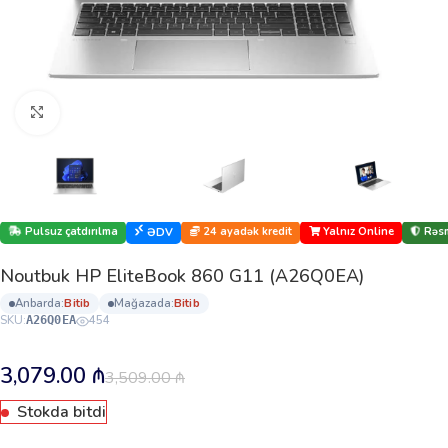
Böyütmək üçün klikləyin
Pulsuz çatdırılma
24 ayadək kredit
Yalnız Online
Rəsm
ƏDV
Noutbuk HP EliteBook 860 G11 (A26Q0EA)
anbarda:
bi̇ti̇b
mağazada:
bi̇ti̇b
SKU:
454
A26Q0EA
3,079.00
₼
3,509.00
₼
Stokda bitdi