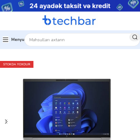
Menyu
Ev
Noutbuklar
Biznes noutbukları
STOKDA YOXDUR