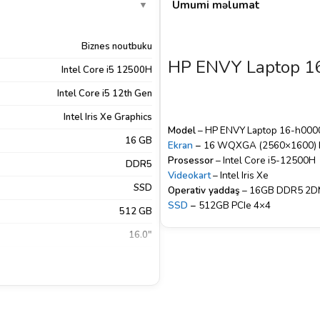
Ümumi məlumat
▼
Biznes noutbuku
HP ENVY Laptop 1
Intel Core i5 12500H
Intel Core i5 12th Gen
Intel Iris Xe Graphics
Model
– HP ENVY Laptop 16-h000
16 GB
Ekran
–
16 WQXGA (2560×1600) IP
Prosessor
– Intel Core i5-12500H
DDR5
Videokart
– Intel Iris Xe
SSD
Operativ yaddaş
– 16GB DDR5 2D
SSD
–
512GB PCIe 4×4
512 GB
16.0"
2560×1600
WQXGA
Mat