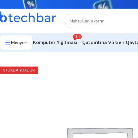
YENI
Menyu
Kompüter Yığılması
Çatdırılma Və Geri Qay
Ev
Noutbuklar
Premium noutbuklar
Noutbuk HP ENVY Laptop
STOKDA YOXDUR