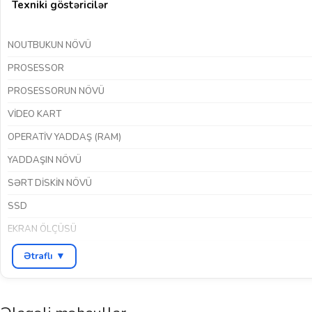
Texniki göstəricilər
NOUTBUKUN NÖVÜ
PROSESSOR
PROSESSORUN NÖVÜ
VIDEO KART
OPERATIV YADDAŞ (RAM)
YADDAŞIN NÖVÜ
SƏRT DISKIN NÖVÜ
SSD
EKRAN ÖLÇÜSÜ
EKRAN ICAZƏSI
Ətraflı ▼
EKRAN KEYFIYYƏTI
EKRAN ÖRTÜYÜNÜN NÖVÜ