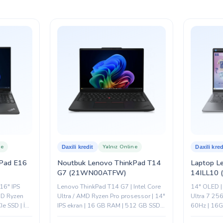
FreeDos
B 3.0
,
USB 3.2 Gen 1
,
USB Type-A
,
USB Type-C
Sadə noutbuk
Xeyr
Gümüşü
HP
ne
Yalnız Online
Daxili kredit
Daxili kred
Pad E16
Noutbuk Lenovo ThinkPad T14
Laptop L
G7 (21WN00ATFW)
14ILL10 
16″ IPS
Lenovo ThinkPad T14 G7 | Intel Core
14" OLED |
AMD Ryzen
Ultra / AMD Ryzen Pro prosessor | 14″
Ultra 7 2
e SSD | İş
IPS ekran | 16 GB RAM | 512 GB SSD |
60Hz | 16G
Biznes sinfi noutbuk
Arc 140V | 