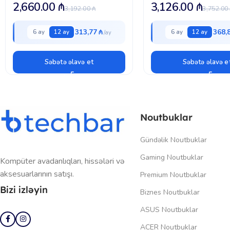
Pro
2,660.00
₼
3,126.00
₼
3,192.00
₼
3,752.00
313,77 ₼
368,
6 ay
12 ay
6 ay
12 ay
Səbətə əlavə et
Səbətə əlavə e
Noutbuklar
Gündəlik Noutbuklar
Gaming Noutbuklar
Kompüter avadanlıqları, hissələri və
aksesuarlarının satışı.
Premium Noutbuklar
Bizi izləyin
Biznes Noutbuklar
ASUS Noutbuklar
ACER Noutbuklar