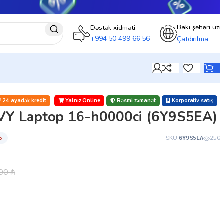
Bakı şəhəri üz
Dəstək xidməti
+994 50 499 66 56
Çatdırılma
24 ayadək kredit
Yalnız Online
Rəsmi zəmanət
Korporativ satış
Y Laptop 16-h0000ci (6Y9S5EA)
̇b
SKU:
256
6Y9S5EA
.00
₼