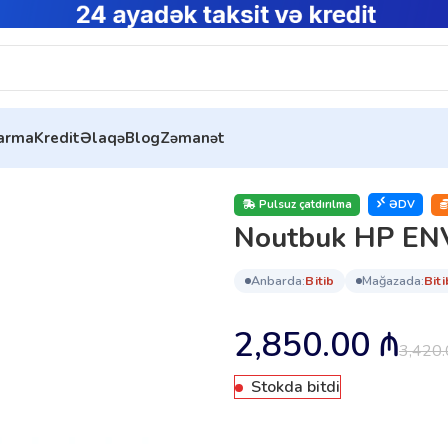
tarma
Kredit
Əlaqə
Blog
Zəmanət
 16-h0000ci (6Y9S5EA)
Pulsuz çatdırılma
ƏDV
Noutbuk HP ENV
anbarda:
bi̇ti̇b
mağazada:
bi̇ti
2,850.00
₼
3,420
Stokda bitdi