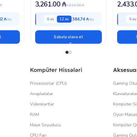
3,261.00
₼
2,433
₼
3,914.00
₼
82 ₼
384,74 ₼
6 ay
12 ay
6 ay
t
Səbətə əlavə et
Kompüter Hissələri
Aksesua
Prosessorlar (CPU)
Gaming Otu
Anaplatalar
Klaviaturala
Videokartlar
Kompüter Si
RAM
Oyun Masas
Maye Soyuducu
Kompüter Qu
CPU Fan
Gaming Qula