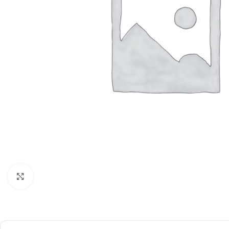
Böyütmək üçün klikləyin