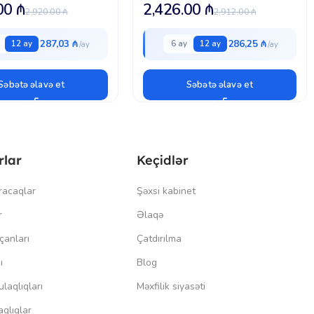
.00
₼
2,426.00
₼
2,920.00
₼
2,912.00
₼
287,03 ₼
286,25 ₼
12 ay
6 ay
12 ay
Səbətə əlavə et
Səbətə əlavə et
rlar
Keçidlər
racaqlar
Şəxsi kabinet
r
Əlaqə
çanları
Çatdırılma
ı
Blog
laqlıqları
Məxfilik siyasəti
qlıqlar