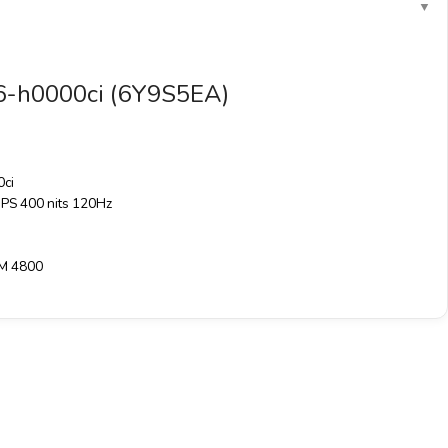
▼
6-h0000ci (6Y9S5EA)
0ci
S 400 nits 120Hz
M 4800