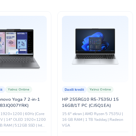
Yalnız Online
Yalnız Online
it
Daxili kredit
enovo Yoga 7 2-in-1
HP 255RG10 R5-7535U 15
(83JQ007YRK)
16GB/1T PC (CJ5Q1EA)
 1920×1200 | 60Hz |Core
15.6″ ekran | AMD Ryzen 5 7535U |
56V | 14" OLED 1920×1200
16 GB RAM | 1 TB Yaddaş | Radeon
B RAM | 512GB SSD | Intel
VGA
Touch | 360°...