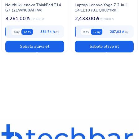
Noutbuk Lenovo ThinkPad T14
Laptop Lenovo Yoga 7 2-in-1
G7 (21WN00ATFW)
14ILL10 (83JQ007YRK)
3,261.00
₼
2,433.00
₼
3,914.00
₼
2,920.00
₼
384,74 ₼
287,03 ₼
6 ay
12 ay
6 ay
12 ay
Səbətə əlavə et
Səbətə əlavə et