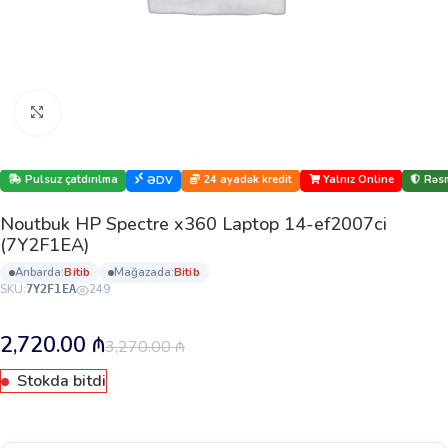
Böyütmək üçün klikləyin
Pulsuz çatdırılma
24 ayadək kredit
Yalnız Online
Rəsm
ƏDV
Noutbuk HP Spectre x360 Laptop 14-ef2007ci
(7Y2F1EA)
anbarda:
bi̇ti̇b
mağazada:
bi̇ti̇b
SKU:
249
7Y2F1EA
2,720.00
₼
3,270.00
₼
Stokda bitdi