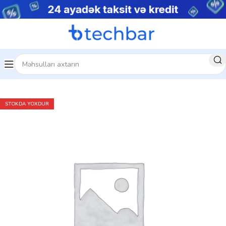
Ev
Noutbuklar
Premium noutbuklar
STOKDA YOXDUR