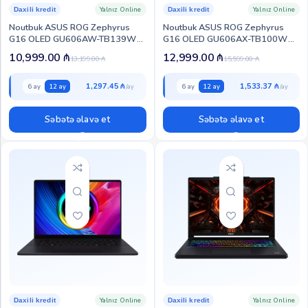
Yalnız Online
Yalnız Online
Daxili kredit
Daxili kredit
Noutbuk ASUS ROG Zephyrus
Noutbuk ASUS ROG Zephyrus
G16 OLED GU606AW-TB139W
G16 OLED GU606AX-TB100W
(90NR0PG2-M00790)
(90NR0PE2-M005T0)
10,999.00
₼
12,999.00
₼
13,199.00
₼
15,599.00
₼
1,297.45 ₼
1,533.37 ₼
6 ay
12 ay
6 ay
12 ay
Səbətə əlavə et
Səbətə əlavə et
Yalnız Online
Yalnız Online
Daxili kredit
Daxili kredit