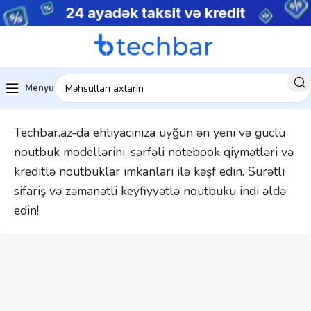
Menyu
Techbar.az-da ehtiyacınıza uyğun ən yeni və güclü
noutbuk modellərini, sərfəli notebook qiymətləri və
kreditlə noutbuklar imkanları ilə kəşf edin. Sürətli
sifariş və zəmanətli keyfiyyətlə noutbuku indi əldə
edin!