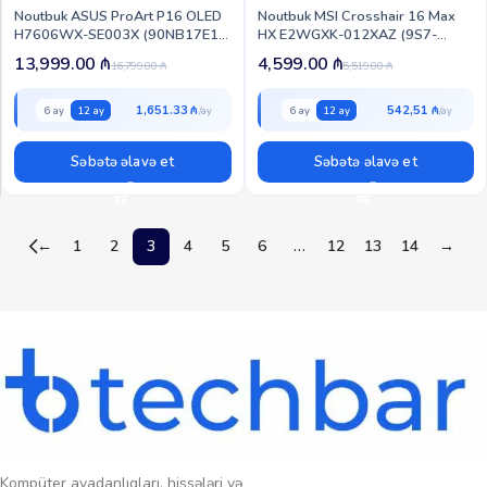
Noutbuk ASUS ProArt P16 OLED
Noutbuk MSI Crosshair 16 Max
H7606WX-SE003X (90NB17E1-
HX E2WGXK-012XAZ (9S7-
M003A0)
265232-012)
13,999.00
₼
4,599.00
₼
16,799.00
₼
5,519.00
₼
1,651.33 ₼
542,51 ₼
6 ay
12 ay
6 ay
12 ay
Səbətə əlavə et
Səbətə əlavə et
←
1
2
3
4
5
6
…
12
13
14
→
Kompüter avadanlıqları, hissələri və