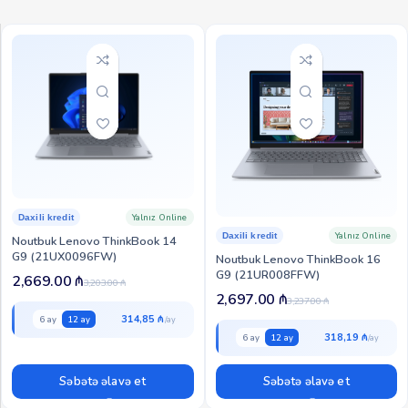
Yalnız Online
Daxili kredit
Yalnız Online
Daxili kredit
Noutbuk Lenovo ThinkBook 14
G9 (21UX0096FW)
Noutbuk Lenovo ThinkBook 16
G9 (21UR008FFW)
2,669.00
₼
3,203.00
₼
2,697.00
₼
3,237.00
₼
314,85 ₼
6 ay
12 ay
318,19 ₼
6 ay
12 ay
Səbətə əlavə et
Səbətə əlavə et