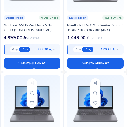
Yalnız Online
Yalnız Online
Daxili kredit
Daxili kredit
Noutbuk ASUS ZenBook S 16
Noutbuk LENOVO IdeaPad Slim 3
OLED (90NB17H5-M006V0)
15ARP10 (83K700Q4RK)
4,899.00
₼
1,449.00
₼
5,879.00
₼
1,739.00
₼
577,90 ₼
170,94 ₼
6 ay
12 ay
6 ay
12 ay
Səbətə əlavə et
Səbətə əlavə et