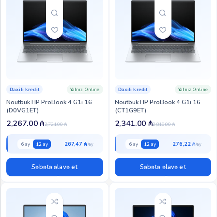
Yalnız Online
Yalnız Online
Daxili kredit
Daxili kredit
Noutbuk HP ProBook 4 G1i 16
Noutbuk HP ProBook 4 G1i 16
(D0VG1ET)
(CT1G9ET)
2,267.00
₼
2,341.00
₼
2,721.00
₼
2,810.00
₼
267,47 ₼
276,22 ₼
6 ay
12 ay
6 ay
12 ay
Səbətə əlavə et
Səbətə əlavə et