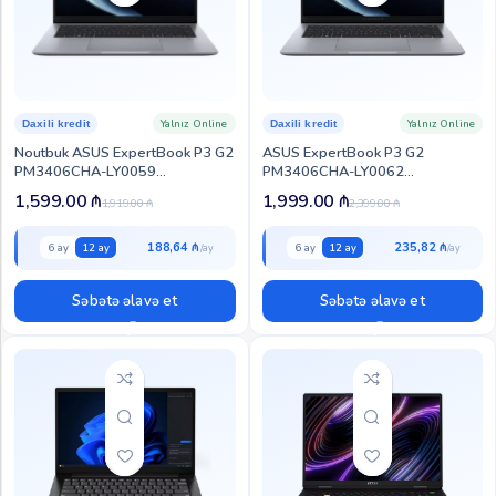
Yalnız Online
Yalnız Online
Daxili kredit
Daxili kredit
Noutbuk ASUS ExpertBook P3 G2
ASUS ExpertBook P3 G2
PM3406CHA-LY0059
PM3406CHA-LY0062
(90NX09U2-M00240)
(90NX09U2-M00280)
1,599.00
₼
1,999.00
₼
1,919.00
₼
2,399.00
₼
188,64 ₼
235,82 ₼
6 ay
12 ay
6 ay
12 ay
Səbətə əlavə et
Səbətə əlavə et