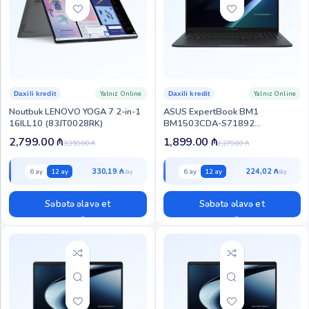
Yalnız Online
Yalnız Online
Daxili kredit
Daxili kredit
Noutbuk LENOVO YOGA 7 2-in-1
ASUS ExpertBook BM1
16ILL10 (83JT0028RK)
BM1503CDA-S71892
(90NX0821-M022F0)
2,799.00
₼
1,899.00
₼
3,359.00
₼
2,279.00
₼
330,19 ₼
224,02 ₼
6 ay
12 ay
6 ay
12 ay
Səbətə əlavə et
Səbətə əlavə et