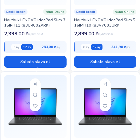
Yalnız Online
Yalnız Online
Daxili kredit
Daxili kredit
Noutbuk LENOVO IdeaPad Slim 3
Noutbuk LENOVO IdeaPad Slim 5
15IPH11 (83UR002ARK)
16IMH10 (83V7003URK)
2,399.00
₼
2,899.00
₼
2,879.00
₼
3,479.00
₼
283,00 ₼
341,98 ₼
6 ay
12 ay
6 ay
12 ay
Səbətə əlavə et
Səbətə əlavə et