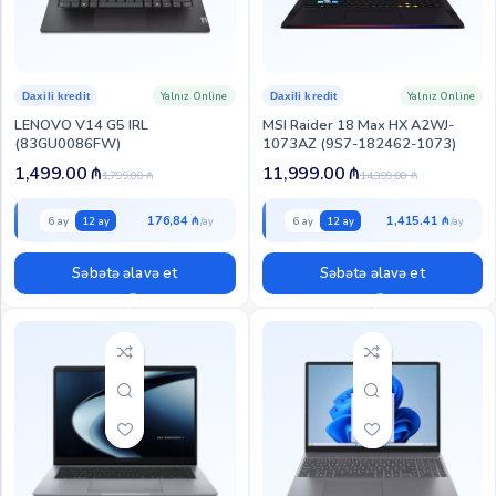
Yalnız Online
Yalnız Online
Daxili kredit
Daxili kredit
LENOVO V14 G5 IRL
MSI Raider 18 Max HX A2WJ-
(83GU0086FW)
1073AZ (9S7-182462-1073)
1,499.00
₼
11,999.00
₼
1,799.00
₼
14,399.00
₼
176,84 ₼
1,415.41 ₼
6 ay
12 ay
6 ay
12 ay
Səbətə əlavə et
Səbətə əlavə et