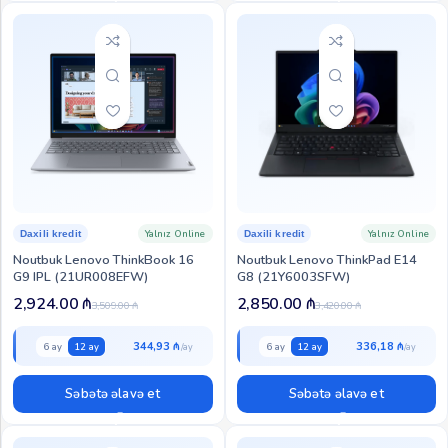
Yalnız Online
Yalnız Online
Daxili kredit
Daxili kredit
Noutbuk Lenovo ThinkBook 16
Noutbuk Lenovo ThinkPad E14
G9 IPL (21UR008EFW)
G8 (21Y6003SFW)
2,924.00
₼
2,850.00
₼
3,509.00
₼
3,420.00
₼
344,93 ₼
336,18 ₼
6 ay
12 ay
6 ay
12 ay
Səbətə əlavə et
Səbətə əlavə et