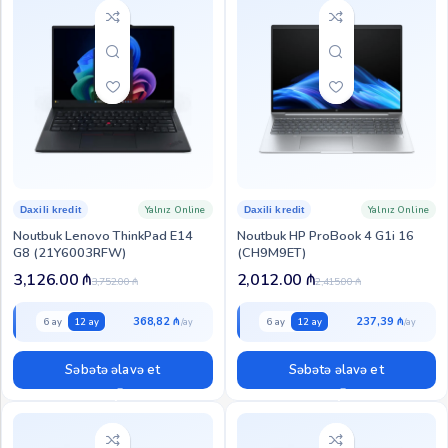
Yalnız Online
Yalnız Online
Daxili kredit
Daxili kredit
Noutbuk Lenovo ThinkPad E14
Noutbuk HP ProBook 4 G1i 16
G8 (21Y6003RFW)
(CH9M9ET)
3,126.00
₼
2,012.00
₼
3,752.00
₼
2,415.00
₼
368,82 ₼
237,39 ₼
6 ay
12 ay
6 ay
12 ay
Səbətə əlavə et
Səbətə əlavə et