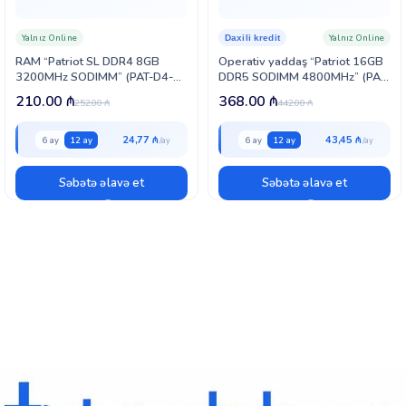
Yalnız Online
Yalnız Online
Daxili kredit
RAM “Patriot SL DDR4 8GB
Operativ yaddaş “Patriot 16GB
3200MHz SODIMM” (PAT-D4-8-
DDR5 SODIMM 4800MHz” (PAT-
3200-SO-SL)
D5-16-4800-SO)
210.00
₼
368.00
₼
252.00
₼
442.00
₼
24,77 ₼
43,45 ₼
6 ay
12 ay
6 ay
12 ay
Səbətə əlavə et
Səbətə əlavə et