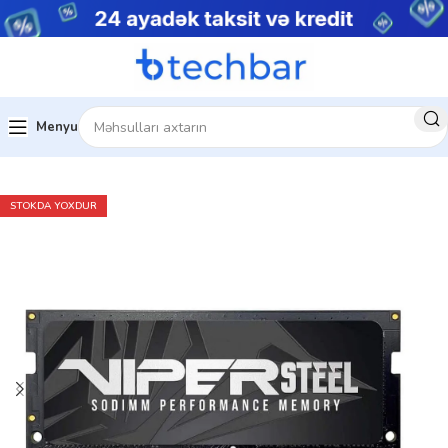
Menyu
tiv yaddaş (RAM)
patriot-sodimm-ramlar
STOKDA YOXDUR