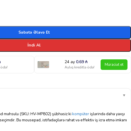
Səbətə Əlavə Et
İndi Al
₼
24 ay
0.69
₼
Müraciət et
 ödə!
Aylıq kreditlə ödə!
▼
epad məhsulu (SKU: HV-MP802) şübhəsiz ki
kompüter
işlərində daha yaxşı
seçimdir. Bu mousepad, istifadəçilərə rahat və effektiv iş icra etmə imkanı