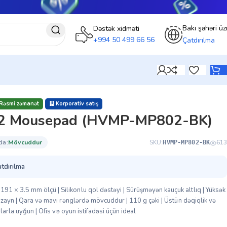
Bakı şəhəri üz
Dəstək xidməti
+994 50 499 66 56
Çatdırılma
Rəsmi zəmanət
Korporativ satış
2 Mousepad (HVMP-MP802-BK)
da:
mövcuddur
SKU:
613
HVMP-MP802-BK
atdırılma
 × 3.5 mm ölçü | Silikonlu qol dəstəyi | Sürüşməyən kauçuk altlıq | Yüksək
dizayn | Qara və mavi rənglərdə mövcuddur | 110 g çəki | Üstün dəqiqlik və
nlarla uyğun | Ofis və oyun istifadəsi üçün ideal