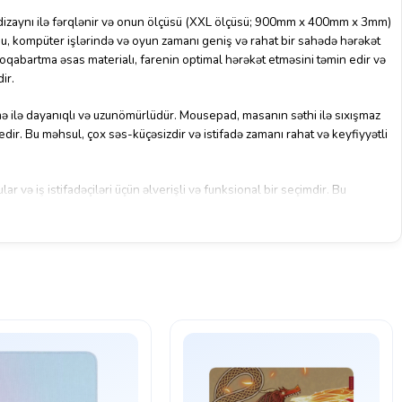
aynı ilə fərqlənir və onun ölçüsü (XXL ölçüsü; 900mm x 400mm x 3mm)
Bu, kompüter işlərində və oyun zamanı geniş və rahat bir sahədə hərəkət
roqabartma əsas materialı, farenin optimal hərəkət etməsini təmin edir və
ir.
ə ilə dayanıqlı və uzunömürlüdür. Mousepad, masanın səthi ilə sıxışmaz
edir. Bu məhsul, çox səs-küçəsizdir və istifadə zamanı rahat və keyfiyyətli
və iş istifadəçiləri üçün əlverişli və funksional bir seçimdir. Bu
 performans və rahat iş prinsipləri təmin etmək məqsədilə dizayn
 oyun təcrübənizi yaxşılaşdıra bilərsiniz.