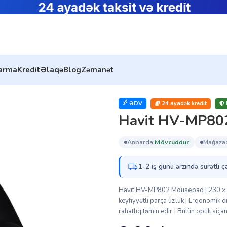
tarma
Kredit
Əlaqə
Blog
Zəmanət
sepad (HVMP-MP802-BK)
ƏDV
24 ayadək kredit
Havit HV-MP80
anbarda:
mövcuddur
mağaza
1-2 iş günü ərzində sürətli ç
Havit HV-MP802 Mousepad | 230 × 191
keyfiyyətli parça üzlük | Erqonomik 
rahatlıq təmin edir | Bütün optik siça