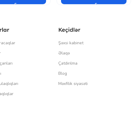
rlar
Keçidlər
racaqlar
Şəxsi kabinet
r
Əlaqə
çanları
Çatdırılma
ı
Blog
laqlıqları
Məxfilik siyasəti
qlıqlar