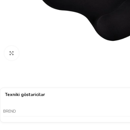
Böyütmək üçün klikləyin
Texniki göstəricilər
BREND