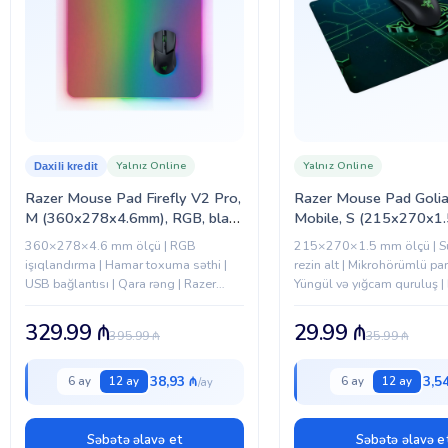
Yalnız Online
Yalnız Online
Daxili kredit
Razer Mouse Pad Firefly V2 Pro,
Razer Mouse Pad Goli
M (360x278x4.6mm), RGB, black
Mobile, S (215x270x1
(RZ02-04920100-R3M1)
black-green (RZ02-01
360×278×4.6 mm ölçü | RGB
215×270×1.5 mm ölçü | S
R3M1)
işıqlandırma | Hamar toxuma səthi |
rezin alt | Mikrohörümlü par
USB bağlantısı | Qara rəng | Razer
Yüngül və yığcam quruluş |
Firefly V2 Pro
qara-yaşıl dizayn
329.99
₼
29.99
₼
395.99
₼
35.99
₼
38,93 ₼
3,5
6 ay
12 ay
6 ay
12 ay
Səbətə əlavə et
Səbətə əlavə e