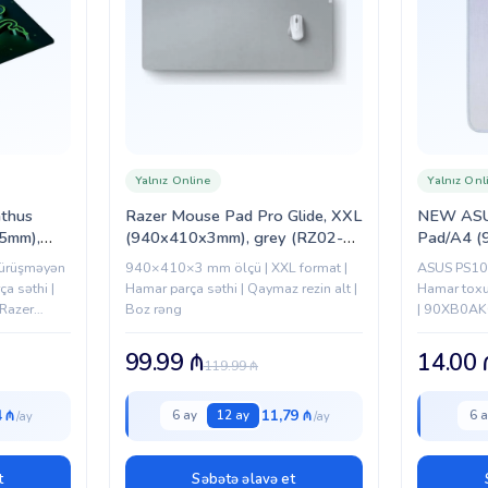
Yalnız Online
Yalnız Onl
athus
Razer Mouse Pad Pro Glide, XXL
NEW ASU
.5mm),
(940x410x3mm), grey (RZ02-
Pad/A4 
820200-
03332300-R3M1)
ürüşməyən
940×410×3 mm ölçü | XXL format |
ASUS PS102
ça səthi |
Hamar parça səthi | Qaymaz rezin alt |
Hamar toxu
 Razer
Boz rəng
| 90XB0A
99.99
₼
14.00
119.99
₼
4 ₼
11,79 ₼
6 ay
12 ay
6 a
t
Səbətə əlavə et