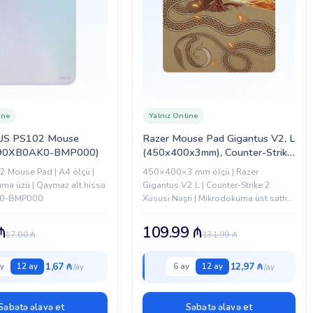
ine
Yalnız Online
S PS102 Mouse
Razer Mouse Pad Gigantus V2, L
(90XB0AK0-BMP000)
(450x400x3mm), Counter-Strike
2 Ed. (RZ02-03333300-R3M1)
 Mouse Pad | A4 ölçü |
450×400×3 mm ölçü | Razer
ma üzü | Qaymaz alt hissə
Gigantus V2 L | Counter-Strike 2
K0-BMP000
Xüsusi Nəşri | Mikrodokuma üst səth |
Qaymaz rezin alt
₼
109.99
₼
17.00
₼
131.99
₼
1,67 ₼
12,97 ₼
y
12 ay
6 ay
12 ay
Səbətə əlavə et
Səbətə əlavə et