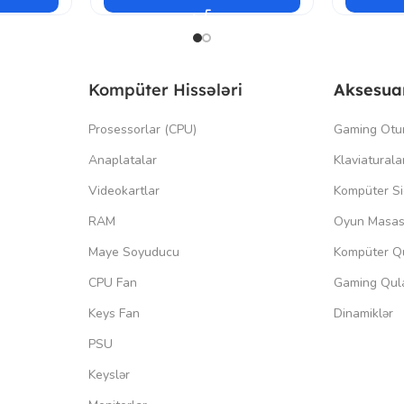
Kompüter Hissələri
Aksesua
Prosessorlar (CPU)
Gaming Otu
Anaplatalar
Klaviaturala
Videokartlar
Kompüter Si
RAM
Oyun Masas
Maye Soyuducu
Kompüter Qu
CPU Fan
Gaming Qula
Keys Fan
Dinamiklər
PSU
Keyslər