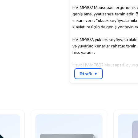
HV-MP802 Mousepad, ergonomik diz
geniş əməliyyat sahəsi təmin edir. 
imkanı verir. Yüksək keyfiyyətli mik
klaviatura üçün də geniş yer təyin ed
HV-MP802, yüksək keyfiyyətli tikilm
və yuvarlaq kenarlar rahatlıq təmin 
hiss yaradır.
Havit HV-MP802 Mousepad, oyunçular 
mousepad, kompüter işlərində yaxşı
Ətraflı ▼
edilmişdir. Bu məhsulu seçərək, iş və