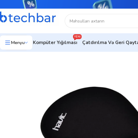
YENI
Menyu
Kompüter Yığılması
Çatdırılma Və Geri Qay
Ev
Kompüter aksesuarları
Mouse Pad
Havit HV-MP802 Mou