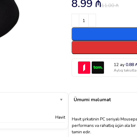
8.99
₼
11.00
₼
12 ay
0.88
Aylıq taksitlə
Ümumi məlumat
▼
Havit
Havit şirkətinin PC seriyalı Mous
performans və rahatlıq üçün əla bir 
təmin edir.