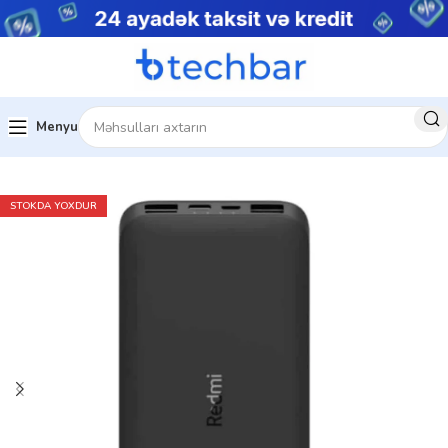
Menyu
Ev
Telefon aksesuarları
PowerBank
STOKDA YOXDUR