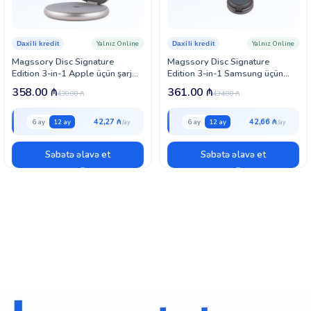
Yalnız Online
Yalnız Online
Daxili kredit
Daxili kredit
Magssory Disc Signature
Magssory Disc Signature
Edition 3-in-1 Apple üçün şarj
Edition 3-in-1 Samsung üçün
Titan (WCH033t)
şarj (WCH053m)
358.00
₼
361.00
₼
430.00
₼
434.00
₼
42,27 ₼
42,66 ₼
6 ay
12 ay
6 ay
12 ay
Səbətə əlavə et
Səbətə əlavə et