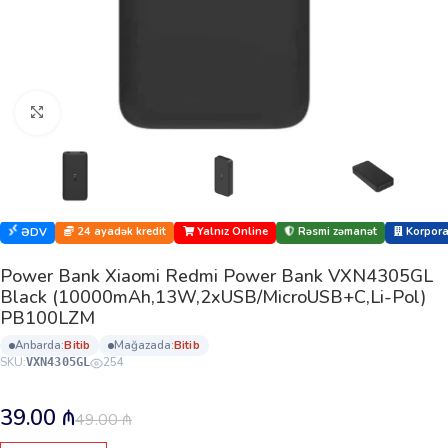
Böyütmək üçün klikləyin
24 ayadək kredit
Yalnız Online
Rəsmi zəmanət
Korporat
ƏDV
Power Bank Xiaomi Redmi Power Bank VXN4305GL
Black (10000mAh,13W,2xUSB/MicroUSB+C,Li-Pol)
PB100LZM
anbarda:
bi̇ti̇b
mağazada:
bi̇ti̇b
SKU:
254
VXN4305GL
39.00
₼
49.00
₼