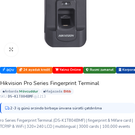
Böyütmək üçün klikləyin
24 ayadək kredit
Yalnız Online
Rəsmi zəmanət
Korporat
ƏDV
Hikvision Pro Series Fingerprint Terminal
anbarda:
mövcuddur
mağazada:
bi̇ti̇b
SKU:
1213
DS-K1T804BMF
2-3 iş günü ərzində birbaşa ünvana sürətli çatdırılma
ro Series Fingerprint Terminal (DS-K1T804BMF) | fingerprint & Mifare card |
TCP/IP & WiFi | 320×240 LCD | multilingual | 3000 cards | 100,000 events