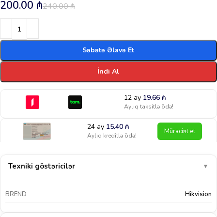
200.00
₼
240.00
₼
Səbətə Əlavə Et
İndi Al
12 ay
19.66
₼
Aylıq taksitlə ödə!
24 ay
15.40
₼
Müraciət et
Aylıq kreditlə ödə!
Texniki göstəricilər
▼
BREND
Hikvision