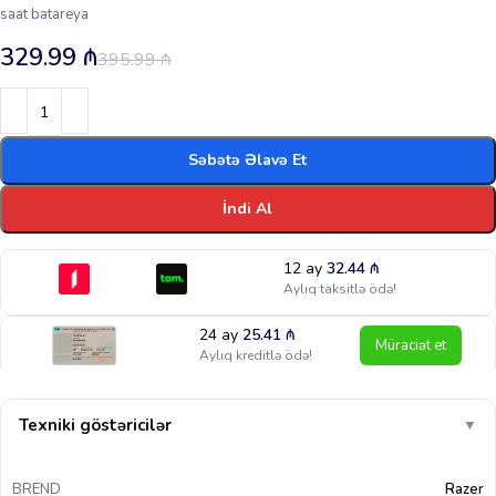
saat batareya
329.99
₼
395.99
₼
Səbətə Əlavə Et
İndi Al
12 ay
32.44
₼
Aylıq taksitlə ödə!
24 ay
25.41
₼
Müraciət et
Aylıq kreditlə ödə!
Texniki göstəricilər
▼
BREND
Razer