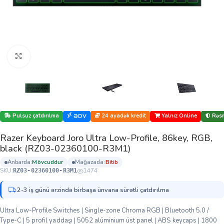
Böyütmək üçün klikləyin
Pulsuz çatdırılma
24 ayadək kredit
Yalnız Online
Rəsm
ƏDV
Razer Keyboard Joro Ultra Low-Profile, 86key, RGB,
black (RZ03-02360100-R3M1)
anbarda:
mövcuddur
mağazada:
bi̇ti̇b
SKU:
1474
RZ03-02360100-R3M1
2-3 iş günü ərzində birbaşa ünvana sürətli çatdırılma
Ultra Low-Profile Switches | Single-zone Chroma RGB | Bluetooth 5.0 /
Type-C | 5 profil yaddaşı | 5052 alüminium üst panel | ABS keycaps | 1800