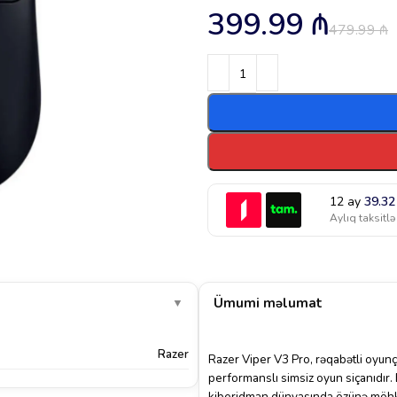
399.99
₼
479.99
₼
12 ay
39.3
Aylıq taksitlə
Ümumi məlumat
▼
Razer
Razer Viper V3 Pro, rəqabətli oyunç
performanslı simsiz oyun siçanıdır. 
kiberidman dünyasında özünə möhkə