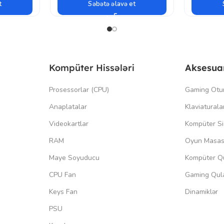
t
Səbətə əlavə et
Kompüter Hissələri
Aksesua
Prosessorlar (CPU)
Gaming Otu
Anaplatalar
Klaviaturala
Videokartlar
Kompüter Si
RAM
Oyun Masas
Maye Soyuducu
Kompüter Qu
CPU Fan
Gaming Qula
Keys Fan
Dinamiklər
PSU