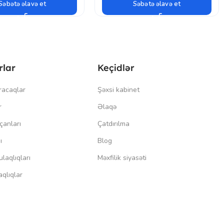
Səbətə əlavə et
Səbətə əlavə et
rlar
Keçidlər
racaqlar
Şəxsi kabinet
r
Əlaqə
çanları
Çatdırılma
ı
Blog
laqlıqları
Məxfilik siyasəti
qlıqlar