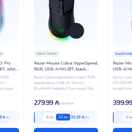
ne
Yalnız Online
Daxili kred
V3 Pro
Razer Mouse Cobra HyperSpeed,
Razer Mo
T, white
RGB, USB-A/WL/BT, black
USB-A/WL
1)
(RZ01-05570100-R3G1)
0512020
 | RGB
Razer Cobra HyperSpeed siçan | RGB
Simsiz oyun
iz /
işıqlandırma | USB-A / Simsiz /
| 35.000 DP
çu siçanı
Bluetooth bağlantı | Qara rəng | Razer
yüngül kons
brendi
279.99
₼
399.9
335.99
₼
8 ₼
33,03 ₼
6 ay
12 ay
6 a