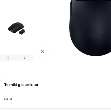
Böyütmək üçün klikləyin
Texniki göstəricilər
BREND