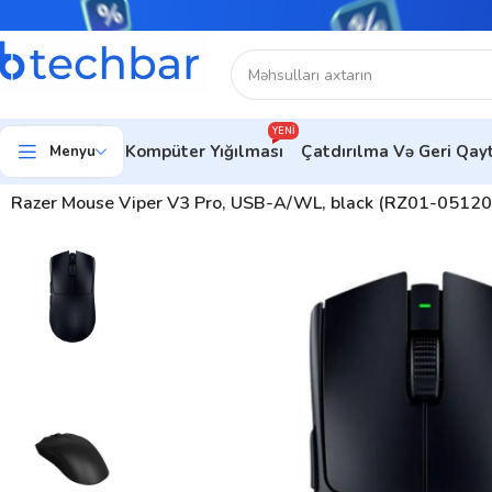
YENI
Kompüter Yığılması
Çatdırılma Və Geri Qa
Menyu
Ev
Kompüter aksesuarları
Kompüter Sıçanları
Gaming mouse
Razer Mouse Viper V3 Pro, USB-A/WL, black (RZ01-051