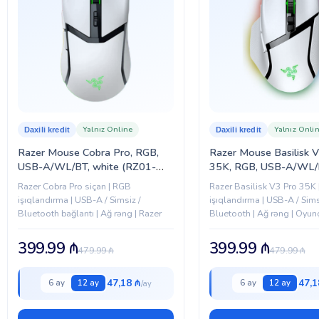
Yalnız Online
Yalnız Onli
Daxili kredit
Daxili kredit
Razer Mouse Cobra Pro, RGB,
Razer Mouse Basilisk 
USB-A/WL/BT, white (RZ01-
35K, RGB, USB-A/WL/B
04660200-R3G1)
(RZ01-05240200-R3G
Razer Cobra Pro siçan | RGB
Razer Basilisk V3 Pro 35K
işıqlandırma | USB-A / Simsiz /
işıqlandırma | USB-A / Sims
Bluetooth bağlantı | Ağ rəng | Razer
Bluetooth | Ağ rəng | Oyun
399.99
₼
399.99
₼
479.99
₼
479.99
₼
47,18 ₼
47,1
6 ay
12 ay
6 ay
12 ay