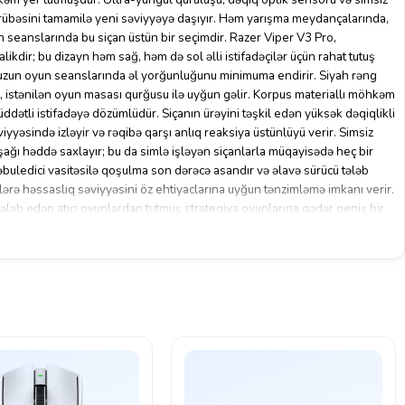
əcrübəsini tamamilə yeni səviyyəyə daşıyır. Həm yarışma meydançalarında,
n seanslarında bu siçan üstün bir seçimdir. Razer Viper V3 Pro,
kdir; bu dizayn həm sağ, həm də sol əlli istifadəçilər üçün rahat tutuş
 uzun oyun seanslarında əl yorğunluğunu minimuma endirir. Siyah rəng
r, istənilən oyun masası qurğusu ilə uyğun gəlir. Korpus materiallı möhkəm
dətli istifadəyə dözümlüdür. Siçanın ürəyini təşkil edən yüksək dəqiqlikli
iyyəsində izləyir və rəqibə qarşı anlıq reaksiya üstünlüyü verir. Simsiz
ağı həddə saxlayır; bu da simlə işləyən siçanlarla müqayisədə heç bir
buledici vasitəsilə qoşulma son dərəcə asandır və əlavə sürücü tələb
ilərə həssaslıq səviyyəsini öz ehtiyaclarına uyğun tənzimləmə imkanı verir.
tələb edən atıcı oyunlardan tutmuş strategiya oyunlarına qədər geniş bir
ridman yarışmalarında dəqiqlik və sürət həlledici rol oynadığından, bu
opulyardır. Eyni zamanda qrafik dizaynçılar, video redaktorlar və
ün də rahat və etibarlı bir seçimdir. İstənilən səthdə hamar hərəkət etməsi