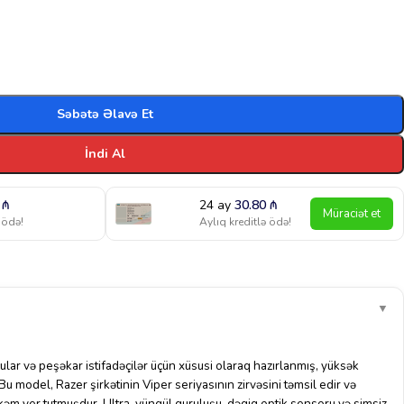
Səbətə Əlavə Et
İndi Al
2
₼
24 ay
30.80
₼
Müraciət et
 ödə!
Aylıq kreditlə ödə!
▼
ular və peşəkar istifadəçilər üçün xüsusi olaraq hazırlanmış, yüksək
Bu model, Razer şirkətinin Viper seriyasının zirvəsini təmsil edir və
m yer tutmuşdur. Ultra-yüngül quruluşu, dəqiq optik sensoru və simsiz