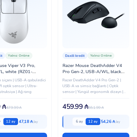
Yalnız Online
Yalnız Online
it
Daxili kredit
use Viper V3 Pro,
Razer Mouse DeathAdder V4
, white (RZ01-
Pro Gen-2, USB-A/WL, black
0-R3G1)
(RZ01-05330100-R3G1)
 siçanı | USB-A qəbuledici
Razer DeathAdder V4 Pro Gen-2 |
I optik sensor | Ultra-
USB-A və simsiz bağlantı | Optik
truksiya | Ağ rəng
sensor | Yüngül ergonomik dizayn |
Qara rəng
9
₼
459.99
₼
479.99
₼
551.99
₼
47,18 ₼
54,26 ₼
y
12 ay
6 ay
12 ay