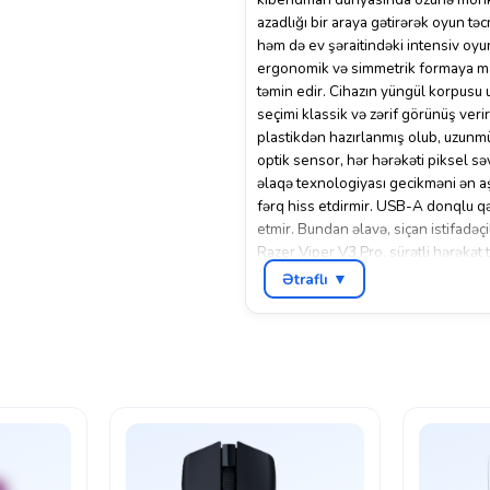
azadlığı bir araya gətirərək oyun t
həm də ev şəraitindəki intensiv oyu
ergonomik və simmetrik formaya mali
təmin edir. Cihazın yüngül korpusu
seçimi klassik və zərif görünüş veri
plastikdən hazırlanmış olub, uzunmüd
optik sensor, hər hərəkəti piksel səv
əlaqə texnologiyası gecikməni ən aş
fərq hiss etdirmir. USB-A donqlu qə
etmir. Bundan əlavə, siçan istifadəç
Razer Viper V3 Pro, sürətli hərəkət 
ssenari üzrə mükəmməl işləyir. Kibe
Ətraflı ▼
model peşəkar oyunçular arasında p
gündəlik
kompüter
istifadəçiləri üç
onu çox yönümlü bir alətə çevirir.