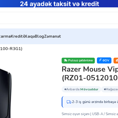
ytarma
Kredit
Əlaqə
Blog
Zəmanət
20100-R3G1)
Pulsuz çatdırılma
ƏDV
Razer Mouse Vi
(RZ01-0512010
anbarda:
mövcuddur
mağaza
2-3 iş günü ərzində birbaşa 
Simsiz oyun siçanı | USB-A / Simsiz ə