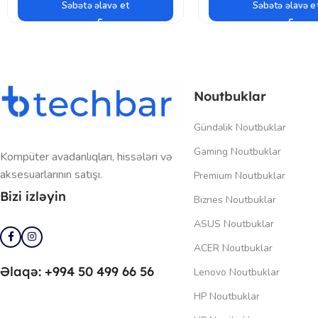
Səbətə əlavə et
Səbətə əlavə e
Noutbuklar
Gündəlik Noutbuklar
Gaming Noutbuklar
Kompüter avadanlıqları, hissələri və
aksesuarlarının satışı.
Premium Noutbuklar
Bizi izləyin
Biznes Noutbuklar
ASUS Noutbuklar
ACER Noutbuklar
Əlaqə: +994 50 499 66 56
Lenovo Noutbuklar
HP Noutbuklar