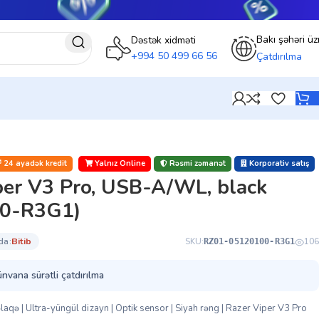
Bakı şəhəri üz
Dəstək xidməti
+994 50 499 66 56
Çatdırılma
24 ayadək kredit
Yalnız Online
Rəsmi zəmanət
Korporativ satış
per V3 Pro, USB-A/WL, black
0-R3G1)
da:
bi̇ti̇b
SKU:
106
RZ01-05120100-R3G1
ünvana sürətli çatdırılma
laqə | Ultra-yüngül dizayn | Optik sensor | Siyah rəng | Razer Viper V3 Pro