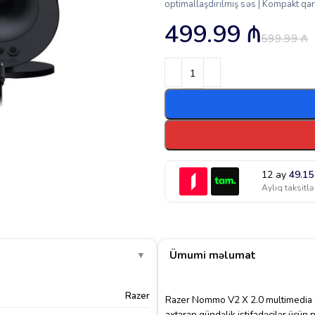
optimallaşdırılmış səs | Kompakt qa
499.99
₼
599.99
₼
12 ay
49.1
Aylıq taksitlə
Ümumi məlumat
▼
Razer
Razer Nommo V2 X 2.0 multimedia di
axtaran gündəlik istifadəçilər üçün