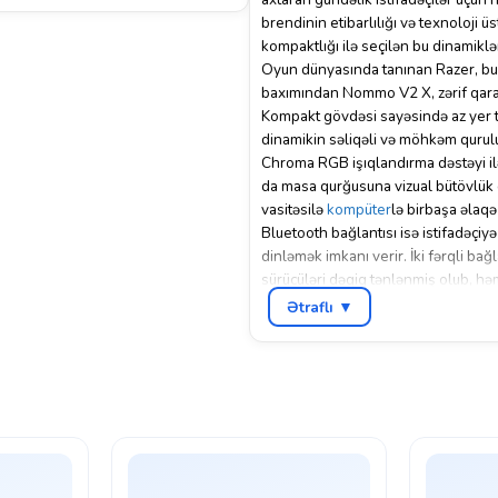
brendinin etibarlılığı və texnoloji 
kompaktlığı ilə seçilən bu dinamikl
Oyun dünyasında tanınan Razer, bu
baxımından Nommo V2 X, zərif qara r
Kompakt gövdəsi sayəsində az yer tu
dinamikin səliqəli və möhkəm qurul
Chroma RGB işıqlandırma dəstəyi ilə
da masa qurğusuna vizual bütövlük
vasitəsilə
kompüter
lə birbaşa əlaqə
Bluetooth bağlantısı isə istifadəçiy
dinləmək imkanı verir. İki fərqli bağl
sürücüləri dəqiq tənlənmiş olub, həm
İstifadə ssenarilərini nəzərə aldıqd
Ətraflı ▼
rəqiblərin hərəkətlərini daha aydın 
daha zəngin bir səs mənzərəsi ilə qul
ayrım aydın şəkildə hiss olunur.