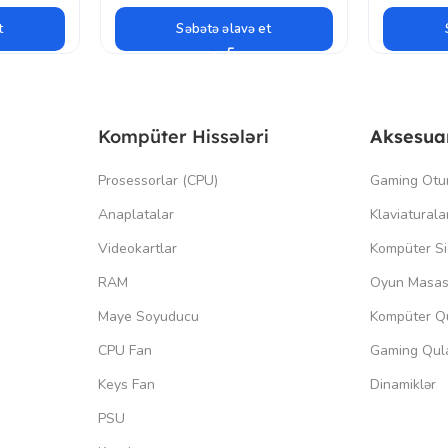
t
Səbətə əlavə et
Kompüter Hissələri
Aksesua
Prosessorlar (CPU)
Gaming Otu
Anaplatalar
Klaviaturala
Videokartlar
Kompüter Si
RAM
Oyun Masas
Maye Soyuducu
Kompüter Qu
CPU Fan
Gaming Qula
Keys Fan
Dinamiklər
PSU