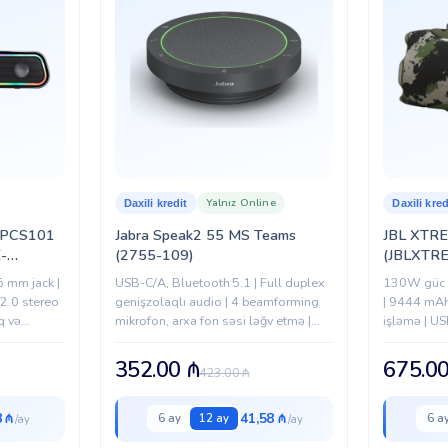
Yalnız Online
Daxili kredit
Daxili kred
r PCS101
Jabra Speak2 55 MS Teams
JBL XTRE
-
(2755-109)
(JBLXTR
5 mm jack |
USB-C/A, Bluetooth 5.1 | Full duplex
130W güc |
2.0 stereo
genişzolaqlı audio | 4 beamforming
| 9444 mAh
q və
mikrofon, arxa fon səsi ləğv etmə |
işləmə | US
..
50 mm dinamik | Səs normalizasiyası |
davamlı | 
USB, 2× Bluetooth | 12 saat...
352.00
₼
675.0
423.00
₼
8 ₼
41,58 ₼
6 ay
12 ay
6 a