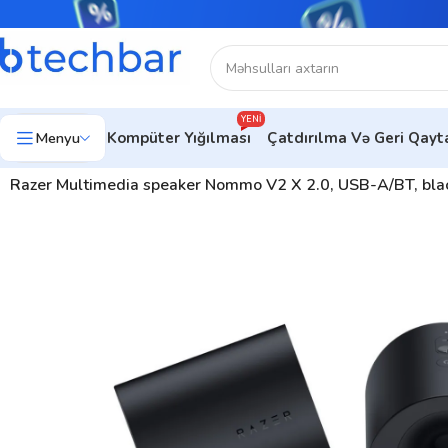
YENI
Menyu
Kompüter Yığılması
Çatdırılma Və Geri Qay
Ev
Kompüter aksesuarları
Dinamiklər
Razer Multimedia speaker Nommo V2 X 2.0, USB-A/BT, b