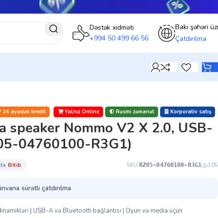
Bakı şəhəri üz
Dəstək xidməti
+994 50 499 66 56
Çatdırılma
24 ayadək kredit
Yalnız Online
Rəsmi zəmanət
Korporativ satış
ia speaker Nommo V2 X 2.0, USB-
Z05-04760100-R3G1)
da:
bi̇ti̇b
SKU:
105
RZ05-04760100-R3G1
ünvana sürətli çatdırılma
namikləri | USB-A və Bluetooth bağlantısı | Oyun və media üçün