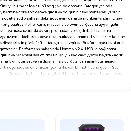
üstünlüyü bu modeldə özünü açıq şəkildə göstərir. Kateqoriyasında
ər, həcminə görə son dərəcə güclü və dolğun bir səs mənzərəsi yaradır.
 modellə audio sahəsindəki mövqeyini daha da möhkəmləndirir. Dizayn
əng palitrası ilə hər cür iş masasına və oyun qurğusuna uyğun gəlir.
tur və masa üzərində düzəni pozmadan yerləşdirilə bilir. Hər iki
uşu, uzunmüddətli istifadəyə dözümlülüyünü təmin edir. Razer-in tanınan
 dinamiklərin görünüşü istifadəçinin zövqünə görə fərdiləşdirilə bilər, bu
 qazandırır. Performans sahəsində Nommo V2 X, USB-A bağlantısı
 qurur və rəqəmsal səs ötürməsini ən yüksək keyfiyyətdə həyata keçirir.
ə smartfon, planşet və ya digər simsiz qurğulardan asanlıqla musiqi
antı seçeneyi, bu dinamikləri çox funksiyalı bir həll halına gətirir. Səs
 aşağı, həm orta, həm də yüksək tezliklərdə tarazlı bir ifadə təqdim edir.
a, Nommo V2 X oyun zamanı mühitin səslərini daha canlı şəkildə çatdırır,
eşitmək mümkün olur. Film və seriallara baxarkən dialoqlar və effektlər
ağa çatır. Musiqi dinlənilişi zamanı isə vokallar və alətlər arasındakı