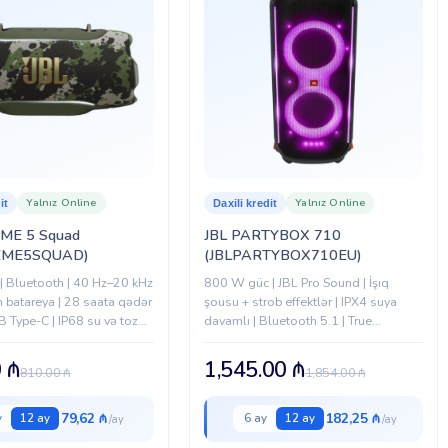
Yalnız Online
Yalnız Online
it
Daxili kredit
ME 5 Squad
JBL PARTYBOX 710
EME5SQUAD)
(JBLPARTYBOX710EU)
 Bluetooth | 40 Hz–20 kHz
800 W güc | JBL Pro Sound | İşıq
 batareya | 28 saata qədər
şousu + strob effektlər | IPX4 suya
B Type-C | IP68 su və toza
davamlı | Bluetooth 5.1 | True
Kamuflyaj rəng
Wireless Sound qoşulma | Təkərli
daşına bilən...
0
₼
1,545.00
₼
810.00
₼
1,854.00
₼
79,62 ₼
182,25 ₼
y
12 ay
6 ay
12 ay