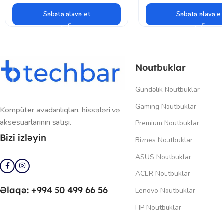
Səbətə əlavə et
Səbətə əlavə e
Noutbuklar
Gündəlik Noutbuklar
Gaming Noutbuklar
Kompüter avadanlıqları, hissələri və
aksesuarlarının satışı.
Premium Noutbuklar
Bizi izləyin
Biznes Noutbuklar
ASUS Noutbuklar
ACER Noutbuklar
Əlaqə: +994 50 499 66 56
Lenovo Noutbuklar
HP Noutbuklar