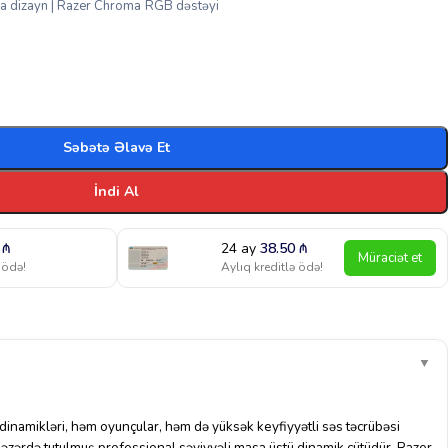
ra dizayn | Razer Chroma RGB dəstəyi
Səbətə Əlavə Et
İndi Al
5
₼
24 ay
38.50
₼
Müraciət et
 ödə!
Aylıq kreditlə ödə!
▼
namikləri, həm oyunçular, həm də yüksək keyfiyyətli səs təcrübəsi
 nəzərdə tutulmuş professional səviyyəli masa üstü dinamik cütüdür. Razer