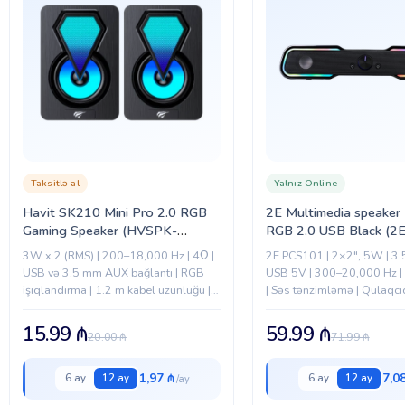
Taksitlə al
Yalnız Online
Havit SK210 Mini Pro 2.0 RGB
2E Multimedia speake
Gaming Speaker (HVSPK-
RGB 2.0 USB Black (2E
SK210mini PRO-BK)
PCS101BK)
3W x 2 (RMS) | 200–18,000 Hz | 4Ω |
2E PCS101 | 2×2″, 5W | 3.
USB və 3.5 mm AUX bağlantı | RGB
USB 5V | 300–20,000 Hz | 
işıqlandırma | 1.2 m kabel uzunluğu |
| Səs tənzimləmə | Qulaqcı
Plastik və dəmir mesh...
mikrofon jackı | Plug&Play |.
15.99
₼
59.99
₼
20.00
₼
71.99
₼
1,97 ₼
7,0
6 ay
12 ay
6 ay
12 ay