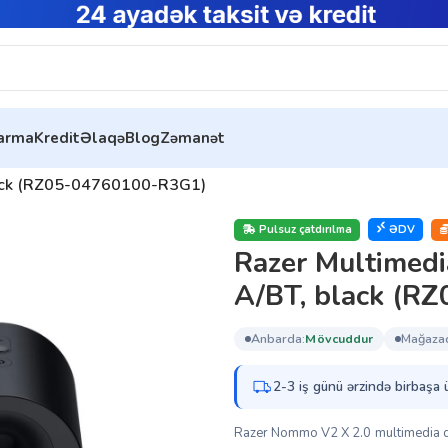
tarma
Kredit
Əlaqə
Blog
Zəmanət
lack (RZ05-04760100-R3G1)
Pulsuz çatdırılma
ƏDV
Razer Multimed
A/BT, black (R
anbarda:
mövcuddur
mağaza
2-3 iş günü ərzində birbaşa 
Razer Nommo V2 X 2.0 multimedia di