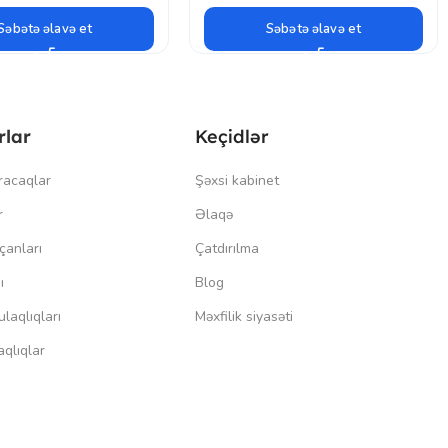
Səbətə əlavə et
Səbətə əlavə et
rlar
Keçidlər
racaqlar
Şəxsi kabinet
r
Əlaqə
çanları
Çatdırılma
ı
Blog
laqlıqları
Məxfilik siyasəti
qlıqlar