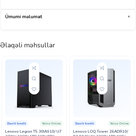
175–205
COD: Warzone
FPS
Ümumi məlumat
▼
305–330
EA Sports FC 26
FPS
Bu konfiqurasiya 1080p rezolyusiyada ən ağır AAA oyunları belə
Əlaqəli məhsullar
ultra ayarlarda rahat işlədir (~172 FPS). E-idman oyunlarında 350+
FPS — yüksək tezlikli monitorların tam potensialı açılır.
E-idman: əla
AAA 1080p: əla
Yayım (stream): uyğun
32 GB RAM: multitasking əla
Göstərilən dəyərlər müstəqil benchmark nəticələrinin ortalamasına əsaslanan təxmini
aralıqlardır (yüksək ayarlar, DLSS/FSR olmadan). Real nəticə sistem konfiqurasiyası,
sürücü versiyası və oyunun özündən asılı olaraq dəyişə bilər.
Yalnız Online
Yalnız Online
Daxili kredit
Daxili kredit
Lenovo Legion T5 30IAS10/ U7
Lenovo LOQ Tower 26ADR10/