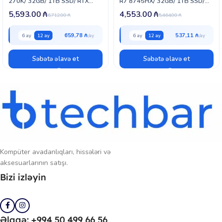
270K/ 32GB/ 1TB SSD/ RTX
R7 8745HX/ 32GB/ 1TB SSD/
5060 Ti 8GB
RTX 5060 Ti 8GB/ Win11 H
5,593.00
₼
4,553.00
₼
6,712.00
₼
5,464.00
₼
659,78 ₼
537,11 ₼
6 ay
12 ay
6 ay
12 ay
Səbətə əlavə et
Səbətə əlavə et
Kompüter avadanlıqları, hissələri və
aksesuarlarının satışı.
Bizi izləyin
Əlaqə: +994 50 499 66 56