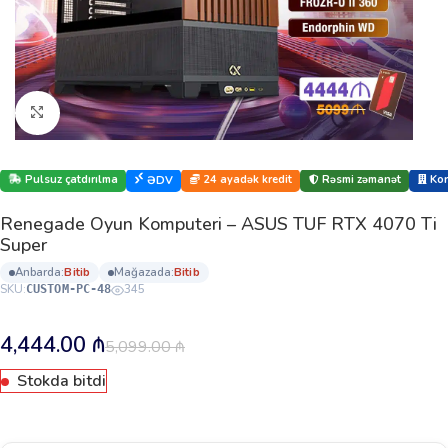
Böyütmək üçün klikləyin
Pulsuz çatdırılma
24 ayadək kredit
Rəsmi zəmanət
Kor
ƏDV
Renegade Oyun Komputeri – ASUS TUF RTX 4070 Ti
Super
anbarda:
bi̇ti̇b
mağazada:
bi̇ti̇b
SKU:
345
CUSTOM-PC-48
4,444.00
₼
5,099.00
₼
Stokda bitdi