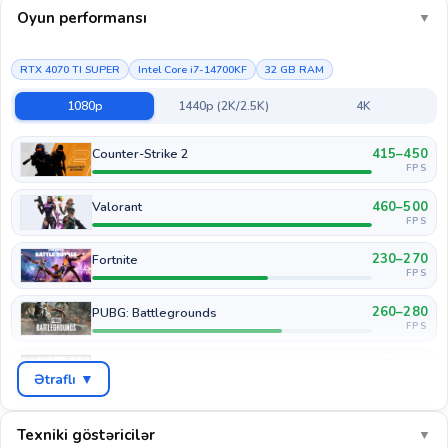
Oyun performansı
▼
RTX 4070 TI SUPER
Intel Core i7-14700KF
32 GB RAM
1080p
1440p (2K/2.5K)
4K
415–450
Counter-Strike 2
FPS
460–500
Valorant
FPS
230–270
Fortnite
FPS
260–280
PUBG: Battlegrounds
FPS
165–180
GTA V
Ətraflı ▼
FPS
140–165
Cyberpunk 2077
FPS
Texniki göstəricilər
▼