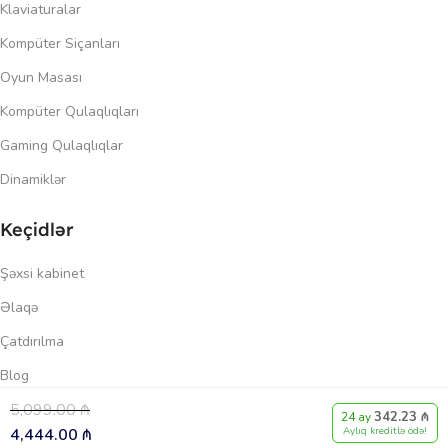
Klaviaturalar
Kompüter Siçanları
Oyun Masası
Kompüter Qulaqlıqları
Gaming Qulaqlıqlar
Dinamiklər
Keçidlər
Şəxsi kabinet
Əlaqə
Çatdırılma
Blog
5,099.00
₼
Məxfilik siyasəti
342.23 ₼
0
24 ay
4,444.00
₼
Aylıq kreditlə ödə!
üqayisə et
İstək siyahısı
Səbət
Menyu