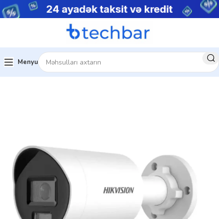
Menyu
sistemləri
Şəbəkə Məhsulları
IP kameralar