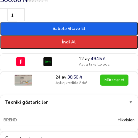
500.00
₼
600.00
₼
Səbətə Əlavə Et
İndi Al
12 ay
49.15
₼
Aylıq taksitlə ödə!
24 ay
38.50
₼
Müraciət et
Aylıq kreditlə ödə!
Texniki göstəricilər
▼
BREND
Hikvision