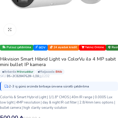
Böyütmək üçün klikləyin
Pulsuz çatdırılma
24 ayadək kredit
Yalnız Online
Rəsm
ƏDV
Hikvision Smart Hibrid Light və ColorVu ilə 4 MP sabit
mini bullet IP kamera
anbarda:
mövcuddur
mağazada:
bi̇ti̇b
SKU:
1232
DS-2CD2047G2H-LIU
2-3 iş günü ərzində birbaşa ünvana sürətli çatdırılma
ColorVu & Smart Hybrid Light | 1/1.8″ CMOS | 40m IR range | 0.0005 Lux
low light | 4MP resolution | day & night IR cut filter | 2.8/4mm lens options |
bullet camera | high clarity security solution