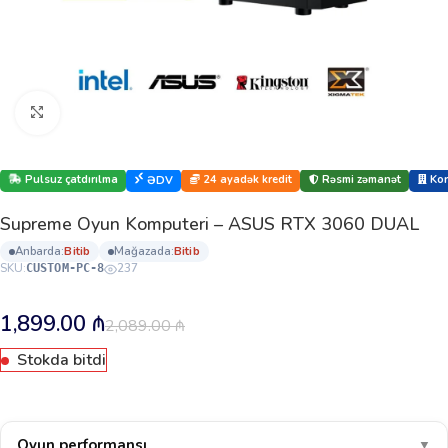
Böyütmək üçün klikləyin
Pulsuz çatdırılma
24 ayadək kredit
Rəsmi zəmanət
Kor
ƏDV
Supreme Oyun Komputeri – ASUS RTX 3060 DUAL
anbarda:
bi̇ti̇b
mağazada:
bi̇ti̇b
SKU:
237
CUSTOM-PC-8
1,899.00
₼
2,089.00
₼
Stokda bitdi
Oyun performansı
▼