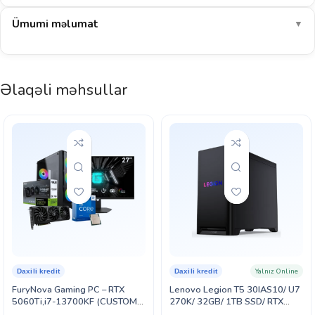
75–90
COD: Warzone
FPS
Ümumi məlumat
▼
145–170
EA Sports FC 26
FPS
1080p-də AAA oyunlar yüksək/orta qarışıq ayarlarda ~83 FPS ilə
Əlaqəli məhsullar
axıcı işləyir. E-idman oyunlarında 180+ FPS.
E-idman: yaxşı
AAA 1080p: yaxşı
Göstərilən dəyərlər müstəqil benchmark nəticələrinin ortalamasına əsaslanan təxmini
aralıqlardır (yüksək ayarlar, DLSS/FSR olmadan). Real nəticə sistem konfiqurasiyası,
sürücü versiyası və oyunun özündən asılı olaraq dəyişə bilər.
Yalnız Online
Daxili kredit
Daxili kredit
FuryNova Gaming PC – RTX
Lenovo Legion T5 30IAS10/ U7
5060Ti,i7-13700KF (CUSTOM-
270K/ 32GB/ 1TB SSD/ RTX
PC-060)
5060 Ti 8GB