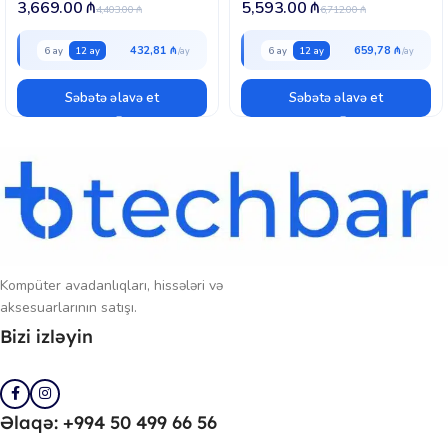
3,669.00
₼
5,593.00
₼
4,403.00
₼
6,712.00
₼
432,81 ₼
659,78 ₼
6 ay
12 ay
6 ay
12 ay
Səbətə əlavə et
Səbətə əlavə et
Kompüter avadanlıqları, hissələri və
aksesuarlarının satışı.
Bizi izləyin
Əlaqə: +994 50 499 66 56