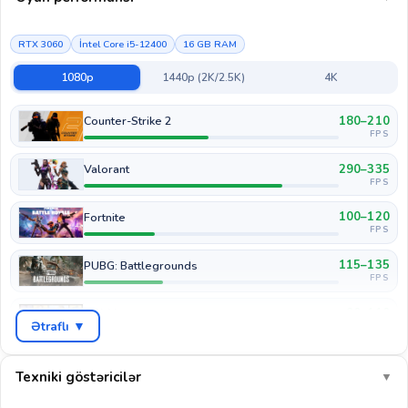
RTX 3060
İntel Core i5-12400
16 GB RAM
1080p
1440p (2K/2.5K)
4K
180–210
Counter-Strike 2
FPS
290–335
Valorant
FPS
100–120
Fortnite
FPS
115–135
PUBG: Battlegrounds
FPS
90–110
GTA V
Ətraflı ▼
FPS
60–75
Cyberpunk 2077
FPS
Texniki göstəricilər
▼