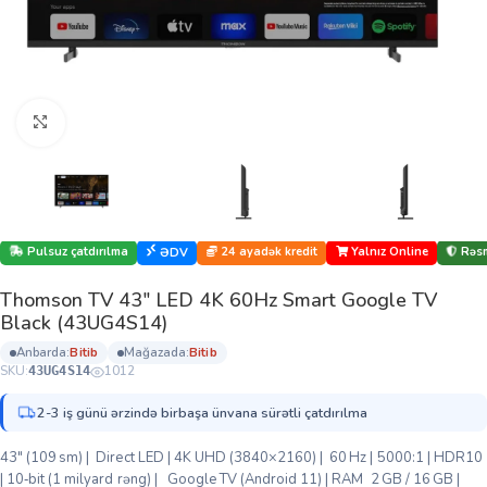
Böyütmək üçün klikləyin
Pulsuz çatdırılma
24 ayadək kredit
Yalnız Online
Rəsm
ƏDV
Thomson TV 43″ LED 4K 60Hz Smart Google TV
Black (43UG4S14)
anbarda:
bi̇ti̇b
mağazada:
bi̇ti̇b
SKU:
1012
43UG4S14
2-3 iş günü ərzində birbaşa ünvana sürətli çatdırılma
43″ (109 sm) | Direct LED | 4K UHD (3840×2160) | 60 Hz | 5000:1 | HDR10
| 10‑bit (1 milyard rəng) | Google TV (Android 11) | RAM 2 GB / 16 GB |