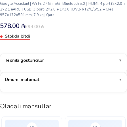
Google Assistant | Wi‑Fi: 2.4G + 5G | Bluetooth 5.0 | HDMI: 4 port (2×2.0 +
2×2.1 eARC) | USB: 3 port (2×2.0 + 1×3.0) |DVB‑T/T2/C/S/S2 + CI+ |
957×172×591 mm |7.9 kg | Qara
578.00
₼
694.00
₼
Stokda bitdi
Texniki göstəricilər
▼
Ümumi məlumat
▼
Əlaqəli məhsullar