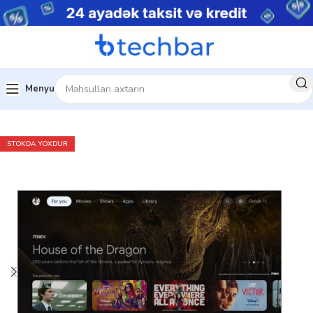
Menyu
Ev
Ev üçün texnologiya
Televizorlar
STOKDA YOXDUR