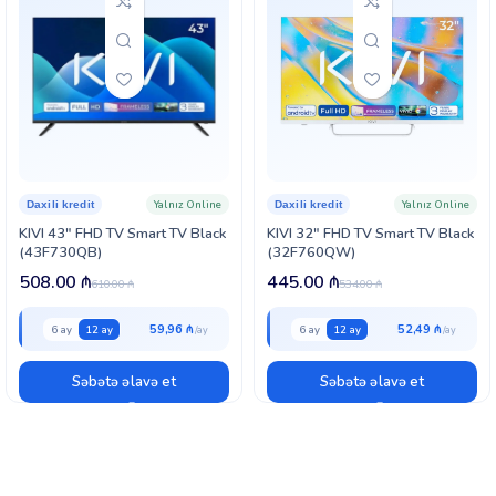
Yalnız Online
Yalnız Online
Daxili kredit
Daxili kredit
KIVI 43″ FHD TV Smart TV Black
KIVI 32″ FHD TV Smart TV Black
(43F730QB)
(32F760QW)
508.00
₼
445.00
₼
610.00
₼
534.00
₼
59,96 ₼
52,49 ₼
6 ay
12 ay
6 ay
12 ay
Səbətə əlavə et
Səbətə əlavə et