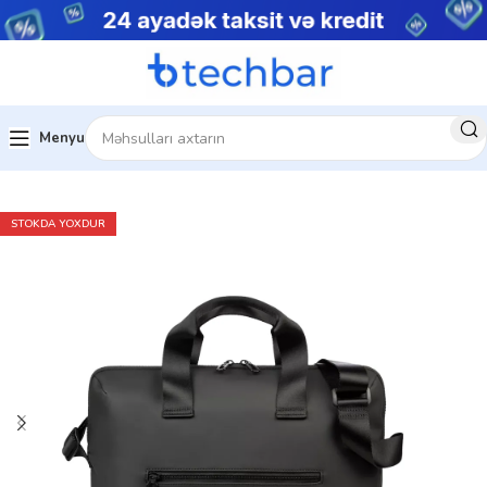
Menyu
Kompüter aksesuarları
Noutbuk Çantaları
STOKDA YOXDUR