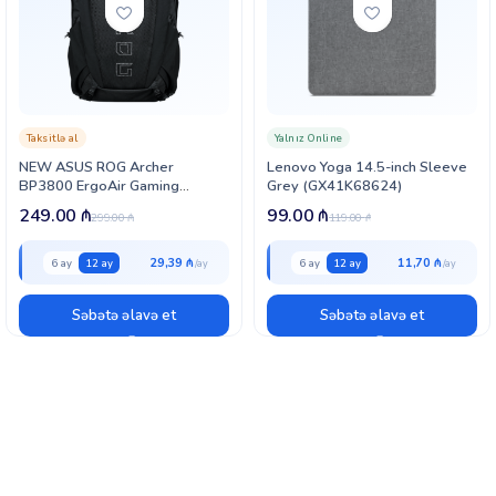
Taksitlə al
Yalnız Online
NEW ASUS ROG Archer
Lenovo Yoga 14.5-inch Sleeve
BP3800 ErgoAir Gaming
Grey (GX41K68624)
Backpack (90XB09H0-BBP000)
249.00
₼
99.00
₼
299.00
₼
119.00
₼
29,39 ₼
11,70 ₼
6 ay
12 ay
6 ay
12 ay
Səbətə əlavə et
Səbətə əlavə et