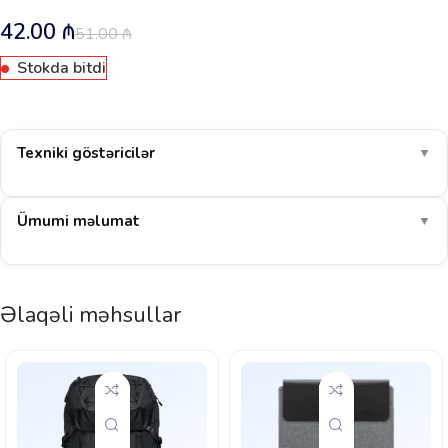
42.00
₼
51.00
₼
Stokda bitdi
Texniki göstəricilər
▼
Ümumi məlumat
▼
Əlaqəli məhsullar