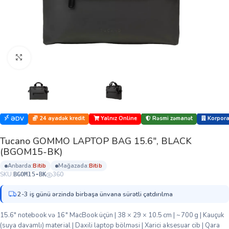
Böyütmək üçün klikləyin
24 ayadək kredit
Yalnız Online
Rəsmi zəmanət
Korporat
ƏDV
Tucano GOMMO LAPTOP BAG 15.6″, BLACK
(BGOM15-BK)
anbarda:
bi̇ti̇b
mağazada:
bi̇ti̇b
SKU:
360
BGOM15-BK
2-3 iş günü ərzində birbaşa ünvana sürətli çatdırılma
15.6″ notebook və 16″ MacBook üçün | 38 × 29 × 10.5 cm | ~700 g | Kauçuk
(suya davamlı) material | Daxili laptop bölməsi | Xarici aksesuar cib | Qara