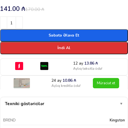
141.00
₼
170.00
₼
Səbətə Əlavə Et
İndi Al
12 ay
13.86
₼
Aylıq taksitlə ödə!
24 ay
10.86
₼
Müraciət et
Aylıq kreditlə ödə!
Texniki göstəricilər
▼
BREND
Kingston