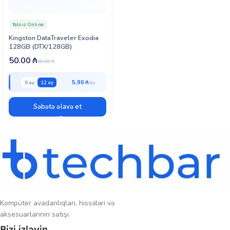
Kingston brendinin etibarlılığı və
5 illik zəmanət
ilə DataTraveler
Kyson 256GB — həm iş, həm təhsil, həm də şəxsi məlumatların
Yalnız Online
təhlükəsiz saxlanması üçün ideal həll təqdim edir.
Kingston DataTraveler Exodia
128GB (DTX/128GB)
50.00
₼
60.00
₼
5,90 ₼
6 ay
12 ay
Səbətə əlavə et
Kompüter avadanlıqları, hissələri və
aksesuarlarının satışı.
Bizi izləyin