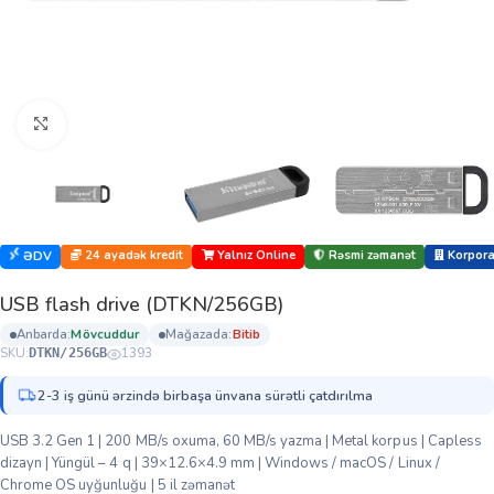
Böyütmək üçün klikləyin
24 ayadək kredit
Yalnız Online
Rəsmi zəmanət
Korporat
ƏDV
USB flash drive (DTKN/256GB)
anbarda:
mövcuddur
mağazada:
bi̇ti̇b
SKU:
1393
DTKN/256GB
2-3 iş günü ərzində birbaşa ünvana sürətli çatdırılma
USB 3.2 Gen 1 | 200 MB/s oxuma, 60 MB/s yazma | Metal korpus | Capless
dizayn | Yüngül – 4 q | 39×12.6×4.9 mm | Windows / macOS / Linux /
Chrome OS uyğunluğu | 5 il zəmanət