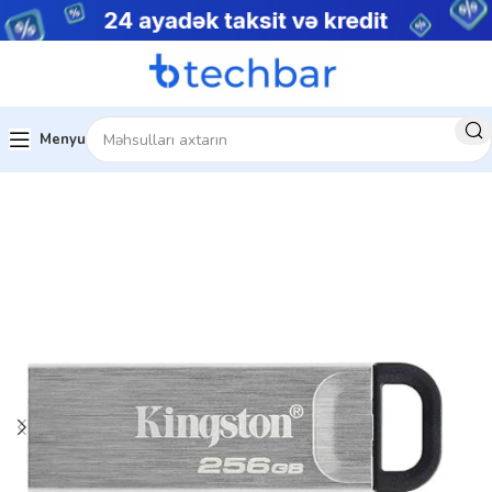
Menyu
Ev
Kompüter aksesuarları
Flash drive