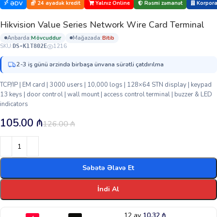
24 ayadək kredit
Yalnız Online
Rəsmi zəmanət
Korporat
ƏDV
Hikvision Value Series Network Wire Card Terminal
anbarda:
mövcuddur
mağazada:
bi̇ti̇b
SKU:
1216
DS-K1T802E
2-3 iş günü ərzində birbaşa ünvana sürətli çatdırılma
TCP/IP | EM card | 3000 users | 10,000 logs | 128×64 STN display | keypad
13 keys | door control | wall mount | access control terminal | buzzer & LED
indicators
105.00
₼
126.00
₼
Səbətə Əlavə Et
İndi Al
12 ay
10.32
₼