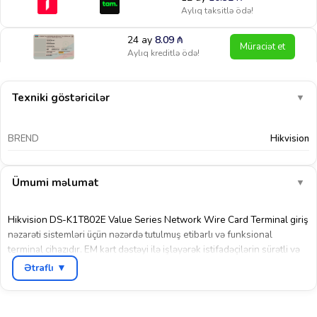
Aylıq taksitlə ödə!
24 ay
8.09
₼
Müraciət et
Aylıq kreditlə ödə!
Texniki göstəricilər
▼
BREND
Hikvision
Ümumi məlumat
▼
Hikvision DS-K1T802E Value Series Network Wire Card Terminal giriş
nəzarəti sistemləri üçün nəzərdə tutulmuş etibarlı və funksional
terminal cihazıdır. EM kart dəstəyi ilə işləyərək istifadəçilərin sürətli və
təhlükəsiz identifikasiyasını təmin edir. TCP/IP uplink bağlantısı
Ətraflı ▼
sayəsində şəbəkəyə asan inteqrasiya olunur və mərkəzləşdirilmiş
idarəetmə imkanı yaradır.