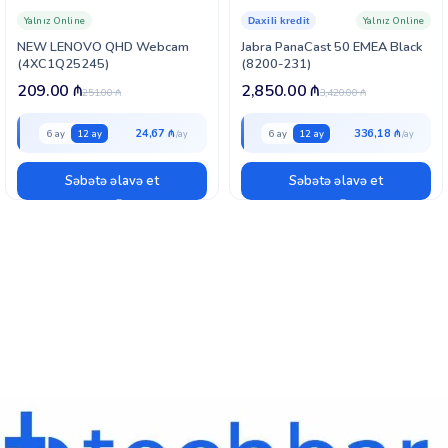
Yalnız Online
Yalnız Online
Daxili kredit
NEW LENOVO QHD Webcam
Jabra PanaCast 50 EMEA Black
(4XC1Q25245)
(8200-231)
209.00
₼
2,850.00
₼
251.00
₼
3,420.00
₼
24,67 ₼
336,18 ₼
6 ay
12 ay
6 ay
12 ay
Səbətə əlavə et
Səbətə əlavə et