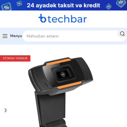
Menyu
Ev
Kompüter aksesuarları
Veb kamera
STOKDA YOXDUR