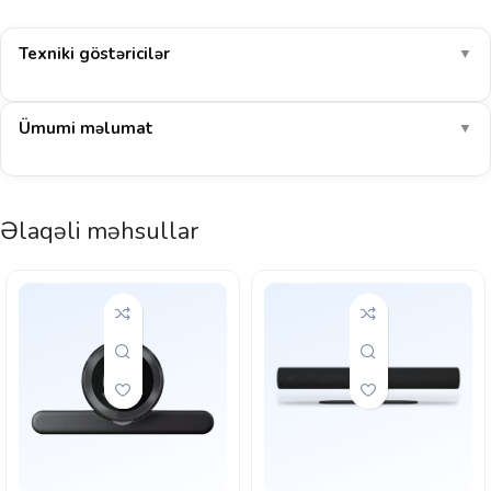
Texniki göstəricilər
▼
Ümumi məlumat
▼
Əlaqəli məhsullar