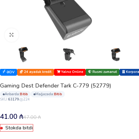
Böyütmək üçün klikləyin
24 ayadək kredit
Yalnız Online
Rəsmi zəmanət
Korporat
ƏDV
Gaming Dest Defender Tark C-779 (52779)
anbarda:
bi̇ti̇b
mağazada:
bi̇ti̇b
SKU:
224
63179
41.00
₼
47.00
₼
Stokda bitdi