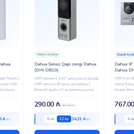
Yalnız Online
Daxili kred
Dahua
Dahua Simsiz Qapı zəngi Dahua
Dahua IP 
(DHI-DB10)
Dahua DH
rı Paneli |
2MP kamera | 140° geniş baxış bucağı
2MP Full HD
zarəti | HD
| PIR sensor | IR gecə görüntüsü |
Geniş Baxış
əhlükəsiz
İkitərəfli audio | 5 ay batareya ömrü
Screen Mon
kom
| İkitərəfli
ilə Uzaqdan
290.00
₼
767.0
348.00
₼
5 ₼
34,21 ₼
6 ay
12 ay
6 a