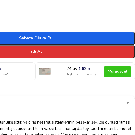
Səbətə Əlavə Et
İndi Al
₼
24 ay
1.62
₼
Müraciət et
 ödə!
Aylıq kreditlə ödə!
▼
əhlükəsizlik və giriş nəzarət sistemlərinin peşəkar şəkildə quraşdırılması
i montaj qutusudur. Flush və surface montaj dəstəyi təqdim edən bu model
ğun çevik istifadə imkanı yaradır. Güclü və etibarlı konstruksiyası