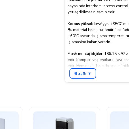
sayəsində interkom, access control v
yerləşdirilməsini təmin edir.
Korpus yüksək keyfiyyətli SECC meta
Bu material həm uzunömürlü istifadə,
+60°C arasında işləmə temperaturu 
işləməsinə imkan yaradır.
Flush montaj ölçüləri 186.15 × 97 ×
edir. Kompakt və peşəkar dizayn təh
edir. Həm daxili, həm də açıq mühi
giriş nəzarət sistemləri üçün ideal 
Ətraflı ▼