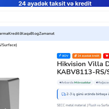
tarma
Kredit
Əlaqə
Blog
Zəmanət
ssuarları
/Surface)
ƏDV
24 ayadək kredit
Hikvision Villa 
KABV8113-RS/S
anbarda:
mövcuddur
mağaza
2-3 iş günü ərzində birbaşa 
SECC metal material | Flush və Surfa