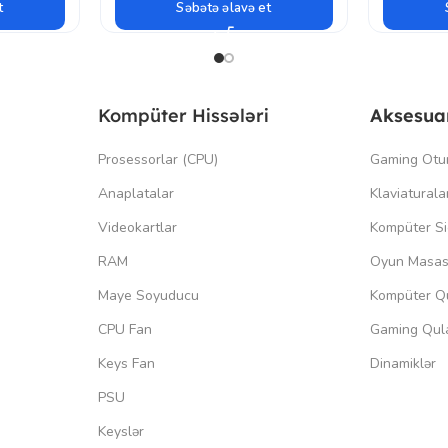
t
Səbətə əlavə et
Kompüter Hissələri
Aksesua
Prosessorlar (CPU)
Gaming Otu
Anaplatalar
Klaviaturala
Videokartlar
Kompüter Si
RAM
Oyun Masas
Maye Soyuducu
Kompüter Qu
CPU Fan
Gaming Qula
Keys Fan
Dinamiklər
PSU
Keyslər