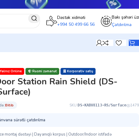
Bakı şəhəri üz
Dəstək xidməti
+994 50 499 66 56
Çatdırılma
Yalnız Online
Rəsmi zəmanət
Korporativ satış
Door Station Rain Shield (DS-
urface)
da:
bi̇ti̇b
SKU:
1479
DS-KABV8113-RS/Surface
ünvana sürətli çatdırılma
ce montaj dəstəyi | Dayanıqlı korpus | Outdoor/Indoor istifadə