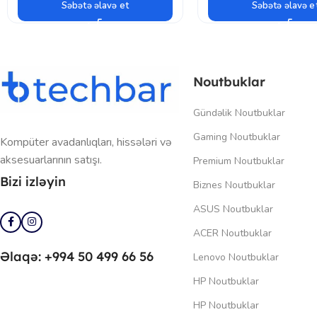
Səbətə əlavə et
Səbətə əlavə e
Noutbuklar
Gündəlik Noutbuklar
Gaming Noutbuklar
Kompüter avadanlıqları, hissələri və
aksesuarlarının satışı.
Premium Noutbuklar
Bizi izləyin
Biznes Noutbuklar
ASUS Noutbuklar
ACER Noutbuklar
Əlaqə: +994 50 499 66 56
Lenovo Noutbuklar
HP Noutbuklar
HP Noutbuklar