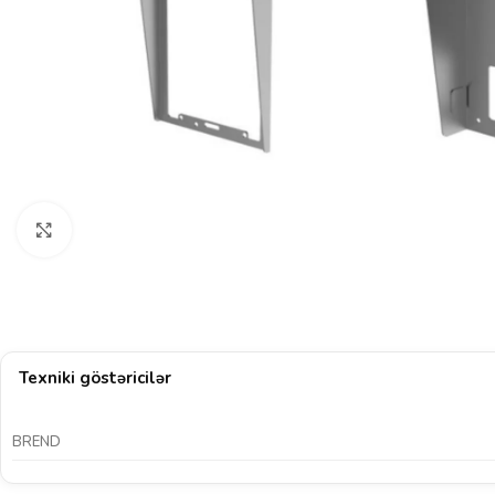
Böyütmək üçün klikləyin
Texniki göstəricilər
BREND