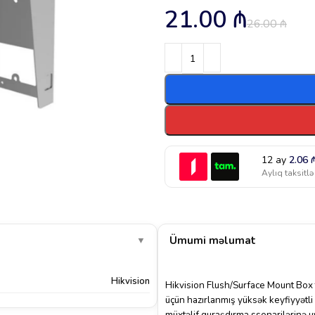
21.00
₼
26.00
₼
12 ay
2.06
Aylıq taksitlə
Ümumi məlumat
▼
Hikvision
Hikvision Flush/Surface Mount Box t
üçün hazırlanmış yüksək keyfiyyətl
müxtəlif quraşdırma ssenarilərinə uy