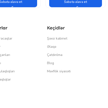
Səbətə əlavə et
Səbətə əlavə et
rlar
Keçidlər
racaqlar
Şəxsi kabinet
r
Əlaqə
çanları
Çatdırılma
ı
Blog
laqlıqları
Məxfilik siyasəti
qlıqlar