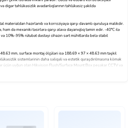
ə digər təhlükəsizlik avadanlıqlarının təhlükəsiz şəkildə
l materialdan hazırlanıb və korroziyaya qarşı davamlı quruluşa malikdir.
 həm də mexaniki təsirlərə qarşı əlavə dayanıqlıq təmin edir. -40°C ilə
və 10%-95% rütubət dəstəyi cihazın sərt mühitlərdə belə stabil
 48.63 mm, surface montaj ölçüləri isə 188.69 × 97 × 48.63 mm təşkil
lükəsizlik sistemlərinin daha səliqəli və estetik quraşdırılmasına kömək
tlər üçün uyğun olan Hikvision Flush/Surface Mount Box peşəkar CCTV və
montaj həlli hesab olunur.