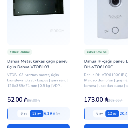
Yalnız Online
Yalnız Online
Dahua Metal karkas çağrı paneli
Dahua IP-çağrı paneli 
üçün Dahua VTOB103
DH-VTO6100C
VTOB103| vreznoy montaj üçün
Dahua DH-VTO6100C IP Çağ
kronşteyn | plastik korpus | qara rəng |
IP video domofon | giriş nə
126×389×71 mm | 0.5 kg | VDP
kamera | uzaqdan əlaqə | t
aksesuar
giriş sistemi | Dahua inter
52.00
₼
173.00
₼
63.00
₼
208.00
₼
6,19 ₼
20,4
6 ay
12 ay
6 ay
12 ay