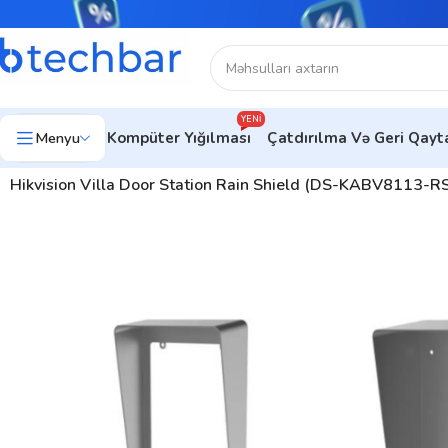
YENI
Menyu
Kompüter Yığılması
Çatdırılma Və Geri Qay
Ev
Təhlükəsizlik sistemləri
Şəbəkə aksessuarları
Domofon Akse
Hikvision Villa Door Station Rain Shield (DS-KABV8113-RS