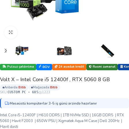
Böyütmək üçün klikləyin
Pulsuz çatdırılma
24 ayadək kredit
Rəsmi zəmanət
Kor
ƏDV
Volt X – Intel Core i5 12400f , RTX 5060 8 GB
anbarda:
bi̇ti̇b
mağazada:
bi̇ti̇b
SKU:
1223
CUSTOM PC - 605
Masaüstü kompüterlər 3-5 iş günü ərzində hazırlanır
Intel Core i5-12400F | H610 DDR5 | 1TB NVMe SSD | 16GB DDR5 | RTX
5060 | Havit F2003 | 650W PSU | Xigmatek Aqua M Case | Dell 200Hz |
Havit dəsti