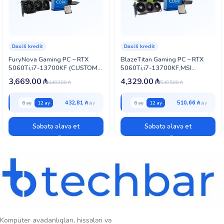
Daxili kredit
Daxili kredit
FuryNova Gaming PC – RTX
BlazeTitan Gaming PC – RTX
5060Ti,i7-13700KF (CUSTOM-
5060Ti,i7-13700KF,MSI
PC-060)
G274QPF (CUSTOM-PC-063)
3,669.00
₼
4,329.00
₼
4,403.00
₼
5,195.00
₼
432,81 ₼
510,66 ₼
6 ay
12 ay
6 ay
12 ay
Səbətə əlavə et
Səbətə əlavə et
Kompüter avadanlıqları, hissələri və