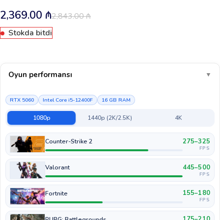
2,369.00
₼
2,843.00
₼
Stokda bitdi
Oyun performansı
▼
RTX 5060
Intel Core i5-12400F
16 GB RAM
1080p
1440p (2K/2.5K)
4K
275–325
Counter-Strike 2
FPS
445–500
Valorant
FPS
155–180
Fortnite
FPS
175–210
PUBG: Battlegrounds