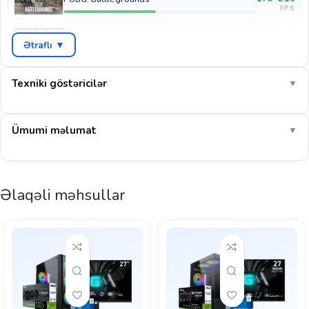
FPS
145–170
GTA V
Ətraflı ▼
FPS
90–110
Cyberpunk 2077
FPS
Texniki göstəricilər
▼
115–135
COD: Warzone
FPS
Ümumi məlumat
▼
220–260
EA Sports FC 26
FPS
1080p-də AAA oyunlar yüksək ayarlarda orta hesabla ~128 FPS
Əlaqəli məhsullar
verir. CS2, Valorant kimi e-idman oyunlarında 270+ FPS ilə rəqabətli
oyun üçün ideal seçimdir.
E-idman: əla
AAA 1080p: əla
Yayım (stream): uyğun
Göstərilən dəyərlər müstəqil benchmark nəticələrinin ortalamasına əsaslanan təxmini
aralıqlardır (yüksək ayarlar, DLSS/FSR olmadan). Real nəticə sistem konfiqurasiyası,
sürücü versiyası və oyunun özündən asılı olaraq dəyişə bilər.