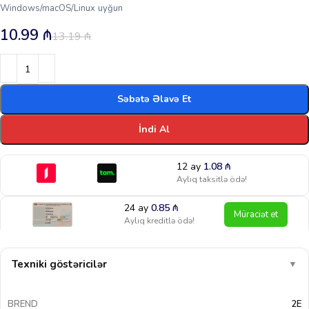
Windows/macOS/Linux uyğun
10.99
₼
13.19
₼
Səbətə Əlavə Et
İndi Al
12 ay
1.08
₼
Aylıq taksitlə ödə!
24 ay
0.85
₼
Müraciət et
Aylıq kreditlə ödə!
Texniki göstəricilər
▼
BREND
2E