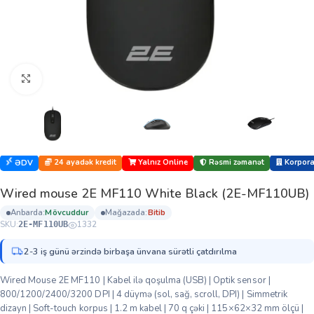
Böyütmək üçün klikləyin
24 ayadək kredit
Yalnız Online
Rəsmi zəmanət
Korporat
ƏDV
Wired mouse 2Е MF110 White Black (2E-MF110UB)
anbarda:
mövcuddur
mağazada:
bi̇ti̇b
SKU:
1332
2E-MF110UB
2-3 iş günü ərzində birbaşa ünvana sürətli çatdırılma
Wired Mouse 2E MF110 | Kabel ilə qoşulma (USB) | Optik sensor |
800/1200/2400/3200 DPI | 4 düymə (sol, sağ, scroll, DPI) | Simmetrik
dizayn | Soft-touch korpus | 1.2 m kabel | 70 q çəki | 115×62×32 mm ölçü |