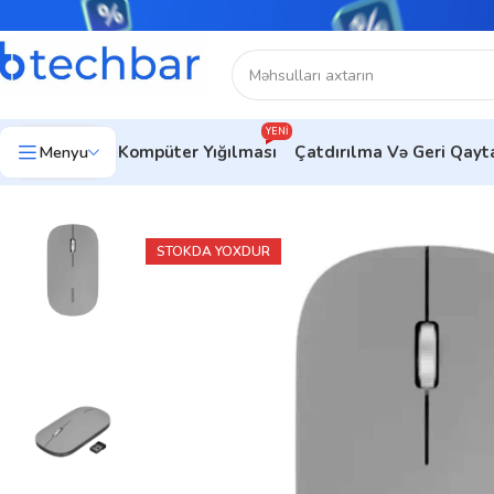
YENI
Menyu
Kompüter Yığılması
Çatdırılma Və Geri Qay
Ev
Kompüter aksesuarları
Kompüter Sıçanları
Ofis üçün siçanlar
STOKDA YOXDUR