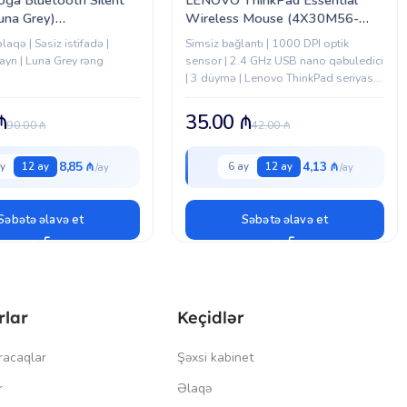
una Grey)
Wireless Mouse (4X30M56-
1919)
887)
laqə | Səsiz istifadə |
Simsiz bağlantı | 1000 DPI optik
ayn | Luna Grey rəng
sensor | 2.4 GHz USB nano qəbuledici
| 3 düymə | Lenovo ThinkPad seriyası
üçün nəzərdə tutulmuş
₼
35.00
₼
90.00
₼
42.00
₼
8,85 ₼
4,13 ₼
y
12 ay
6 ay
12 ay
Səbətə əlavə et
Səbətə əlavə et
rlar
Keçidlər
racaqlar
Şəxsi kabinet
r
Əlaqə