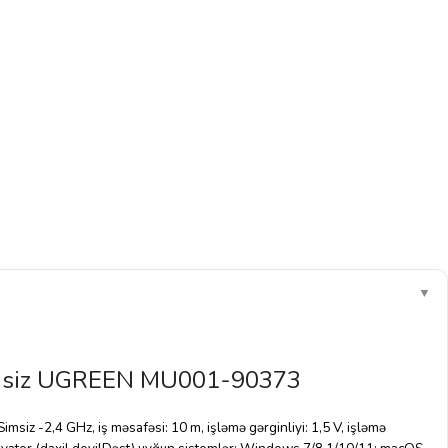
▼
imsiz UGREEN MU001-90373
siz -2,4 GHz, iş məsafəsi: 10 m, işləmə gərginliyi: 1,5 V, işləmə