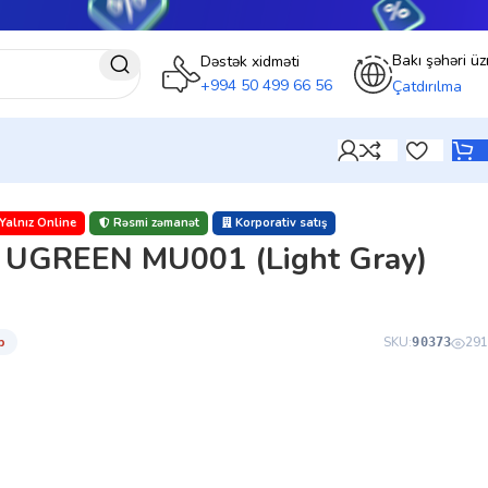
Bakı şəhəri üz
Dəstək xidməti
+994 50 499 66 56
Çatdırılma
Yalnız Online
Rəsmi zəmanət
Korporativ satış
 UGREEN MU001 (Light Gray)
̇b
SKU:
291
90373