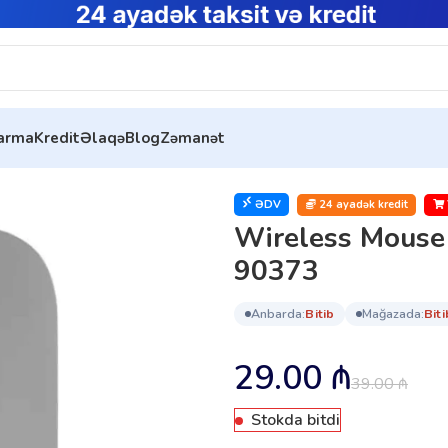
tarma
Kredit
Əlaqə
Blog
Zəmanət
Wireless Mouse UGREEN MU001 (Light Gray) 90373
ƏDV
24 ayadək kredit
Wireless Mouse
90373
anbarda:
bi̇ti̇b
mağazada:
bi̇ti
29.00
₼
39.00
₼
Stokda bitdi