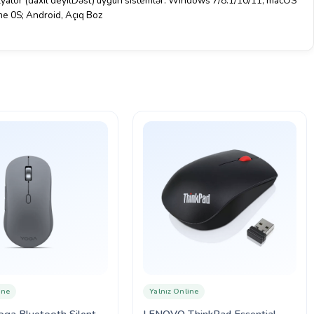
lyator (daxil deyilDəst) uyğun sistemlər: Windows 7/8.1/10/11; macOS
me 0S; Android, Açıq Boz
ine
Yalnız Online
oga Bluetooth Silent
LENOVO ThinkPad Essential