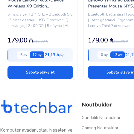
Wireless X9 Edition
Presenter Mouse (4Y
(4Y51R29290)
Simsiz siçan | 2.4 GHz + Bluetooth 5.0
Bluetooth bağlantısı | Təqd
| 3 cihaz dəstəyi | USB-C receiver | Qi
| Lazer göstərici | Ergonomi
simsiz şarj | 2400 DPI | 5 düymə | AI
Lenovo ThinkPad seriyası
Now düyməsi...
179.00
₼
179.00
₼
215.00
₼
215.00
₼
21,13 ₼
21,1
6 ay
12 ay
6 ay
12 ay
Səbətə əlavə et
Səbətə əlavə e
Noutbuklar
Gündəlik Noutbuklar
Gaming Noutbuklar
Kompüter avadanlıqları, hissələri və