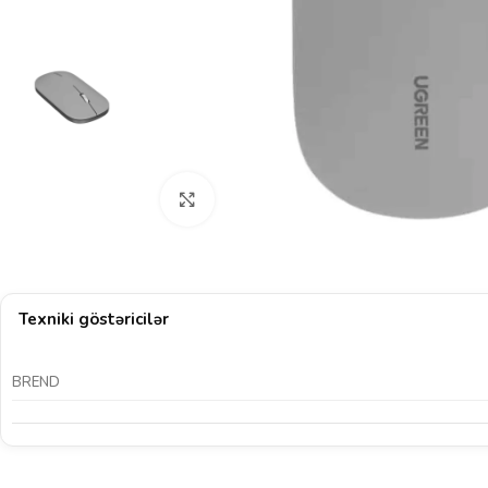
Böyütmək üçün klikləyin
Texniki göstəricilər
BREND