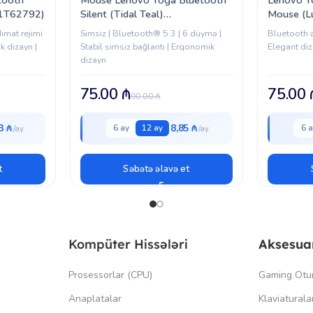
51T62792)
Silent (Tidal Teal)
Mouse (L
(GY51S61916)
(GY51S6
imat rejimi
Simsiz | Bluetooth® 5.3 | 6 düymə |
Bluetooth ə
k dizayn |
Stabil simsiz bağlantı | Erqonomik
Elegant diz
dizayn
75.00
₼
75.00
90.00
₼
3 ₼
8,85 ₼
6 ay
12 ay
6 a
t
Səbətə əlavə et
Kompüter Hissələri
Aksesua
Prosessorlar (CPU)
Gaming Otu
Anaplatalar
Klaviaturala