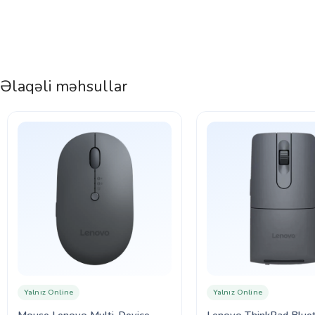
Əlaqəli məhsullar
Yalnız Online
Yalnız Online
Mouse Lenovo Multi-Device
Lenovo ThinkPad Blue