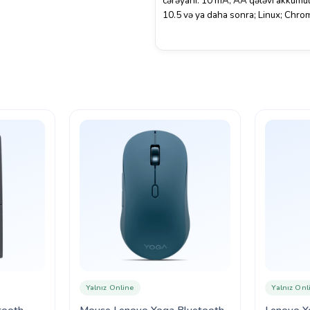
cərəyanı: 10 mA, AA qələvi akkumu
10.5 və ya daha sonra; Linux; Chro
Yalnız Online
Yalnız Onl
tooth
Mouse Lenovo Yoga Bluetooth
Lenovo Y