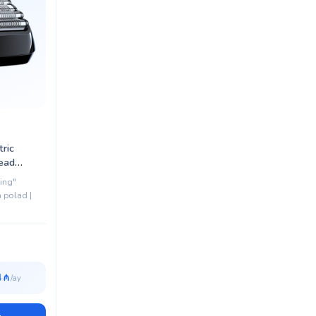
ric
ead
ting"
 polad |
4 ₼