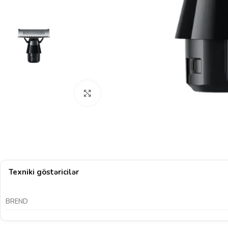
Böyütmək üçün klikləyin
Texniki göstəricilər
BREND