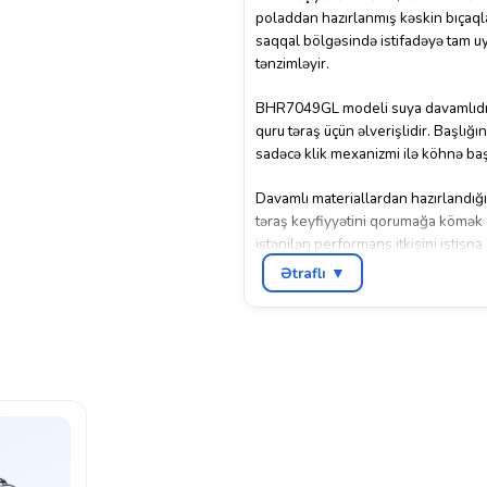
poladdan hazırlanmış kəskin bıçaqla
saqqal bölgəsində istifadəyə tam uy
tənzimləyir.
BHR7049GL modeli suya davamlıdır v
quru təraş üçün əlverişlidir. Başlığı
sadəcə klik mexanizmi ilə köhnə başlı
Davamlı materiallardan hazırlandığı
təraş keyfiyyətini qorumağa kömək e
istənilən performans itkisini istisn
üstünlüklərindəndir.
Ətraflı ▼