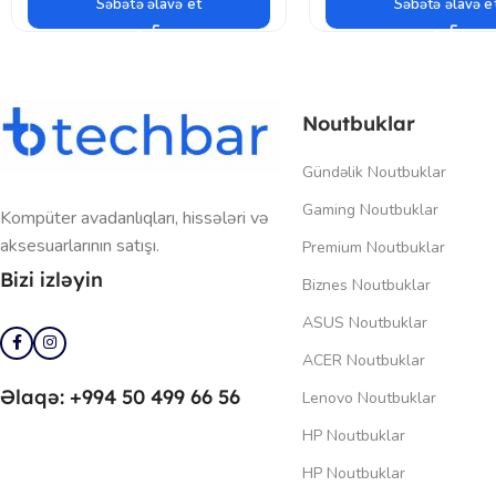
Səbətə əlavə et
Səbətə əlavə e
Noutbuklar
Gündəlik Noutbuklar
Gaming Noutbuklar
Kompüter avadanlıqları, hissələri və
aksesuarlarının satışı.
Premium Noutbuklar
Bizi izləyin
Biznes Noutbuklar
ASUS Noutbuklar
ACER Noutbuklar
Əlaqə: +994 50 499 66 56
Lenovo Noutbuklar
HP Noutbuklar
HP Noutbuklar