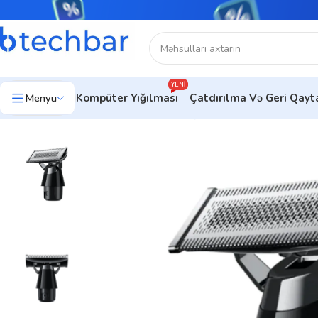
YENI
Menyu
Kompüter Yığılması
Çatdırılma Və Geri Qay
Ev
Ev üçün texnologiya
Saç qırxan maşın
Xiaomi UniBlade T