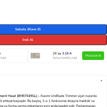
Səbətə Əlavə Et
İndi Al
₼
24 ay
3.16
₼
Müraciət et
 ödə!
Aylıq kreditlə ödə!
▼
ement Head (BHR7049GL)
– Xiaomi UniBlade Trimmer üçün nəzərdə
li ehtiyat başlıqdır. Bu başlıq, 3-ü-1 funksional dizayna malikdir və
ltmə və forma vermə imkanlarını eyni anda təqdim edir. Paslanmayan