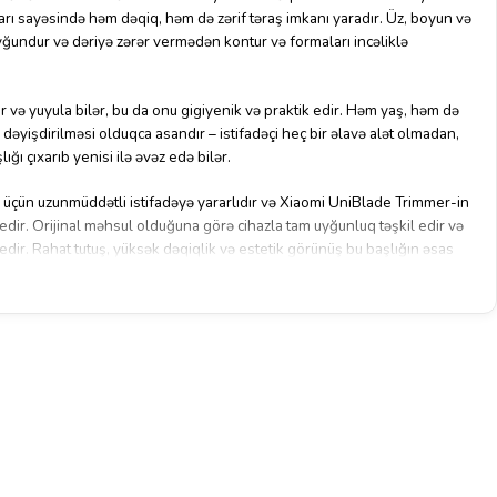
rı sayəsində həm dəqiq, həm də zərif təraş imkanı yaradır. Üz, boyun və
ğundur və dəriyə zərər vermədən kontur və formaları incəliklə
ə yuyula bilər, bu da onu gigiyenik və praktik edir. Həm yaş, həm də
n dəyişdirilməsi olduqca asandır – istifadəçi heç bir əlavə alət olmadan,
ğı çıxarıb yenisi ilə əvəz edə bilər.
 üçün uzunmüddətli istifadəyə yararlıdır və Xiaomi UniBlade Trimmer-in
dir. Orijinal məhsul olduğuna görə cihazla tam uyğunluq təşkil edir və
a edir. Rahat tutuş, yüksək dəqiqlik və estetik görünüş bu başlığın əsas