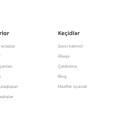
rlar
Keçidlər
racaqlar
Şəxsi kabinet
r
Əlaqə
çanları
Çatdırılma
ı
Blog
laqlıqları
Məxfilik siyasəti
qlıqlar