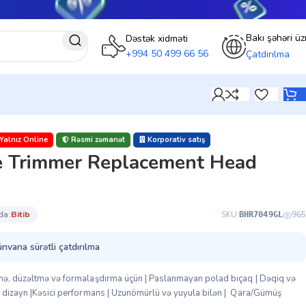
Bakı şəhəri üz
Dəstək xidməti
+994 50 499 66 56
Çatdırılma
Yalnız Online
Rəsmi zəmanət
Korporativ satış
e Trimmer Replacement Head
da:
bi̇ti̇b
SKU:
965
BHR7049GL
ünvana sürətli çatdırılma
əmə, düzəltmə və formalaşdırma üçün | Paslanmayan polad bıçaq | Dəqiq və
ən dizayn |Kəsici performans | Uzunömürlü və yuyula bilən | Qara/Gümüş