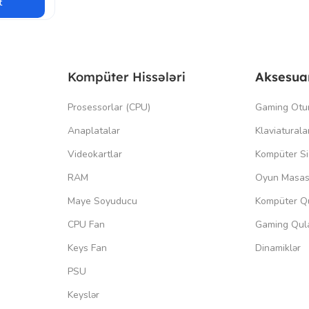
t
Kompüter Hissələri
Aksesua
Prosessorlar (CPU)
Gaming Otu
Anaplatalar
Klaviaturala
Videokartlar
Kompüter Si
RAM
Oyun Masas
Maye Soyuducu
Kompüter Qu
CPU Fan
Gaming Qula
Keys Fan
Dinamiklər
PSU
Keyslər