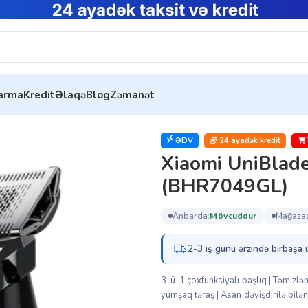
tarma
Kredit
Əlaqə
Blog
Zəmanət
rimmer Replacement Head (BHR7049GL)
ƏDV
24 ayadək kredit
Xiaomi UniBlad
(BHR7049GL)
anbarda:
mövcuddur
mağaza
2-3 iş günü ərzində birbaşa 
3-ü-1 çoxfunksiyalı başlıq | Təmizl
yumşaq təraş | Asan dəyişdirilə bil