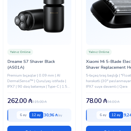
Yalnız Online
Yalnız Online
Dreame S7 Shaver Black
Xiaomi Mi 5-Blade Elect
(AS01A)
Shaver Replacement H
(BHR5266GL)
Premium bıçaqlar | 0.09 mm | AI
5‑bıçaq tıraş başlığı | "Floa
DermalSense™ | Quru/yaş istifadə |
hərəkətli |30° paslanmayan
IPX7 | 90 dəq batareya | Type-C | 1.5
IPX7 suya davamlı | Qara
saat şarj
262.00
₼
78.00
₼
315.00
₼
94.00
₼
30,96 ₼
9,2
6 ay
12 ay
6 ay
12 ay