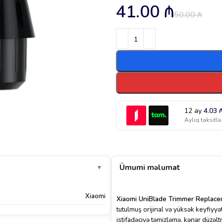
41.00
₼
50.00
₼
12 ay
4.03
Aylıq taksitlə
Ümumi məlumat
▼
Xiaomi
Xiaomi UniBlade Trimmer Replac
tutulmuş orijinal və yüksək keyfiyyət
istifadəçiyə təmizləmə, kənar düzə