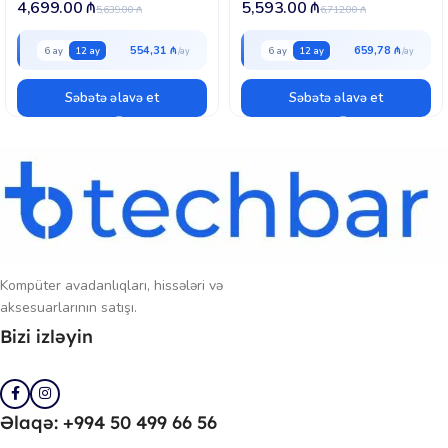
4,699.00
₼
5,593.00
₼
5,639.00
₼
6,712.00
₼
554,31 ₼
659,78 ₼
6 ay
12 ay
6 ay
12 ay
Səbətə əlavə et
Səbətə əlavə et
Kompüter avadanlıqları, hissələri və
aksesuarlarının satışı.
Bizi izləyin
Əlaqə: +994 50 499 66 56