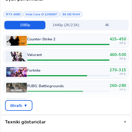
RTX 4080
Intel Core i9 12900KF
64 GB RAM
1080p
1440p (2K/2.5K)
4K
415–450
Counter-Strike 2
FPS
460–500
Valorant
FPS
270–315
Fortnite
FPS
260–280
PUBG: Battlegrounds
FPS
165–180
GTA V
Ətraflı ▼
FPS
165–195
Cyberpunk 2077
FPS
Texniki göstəricilər
▼