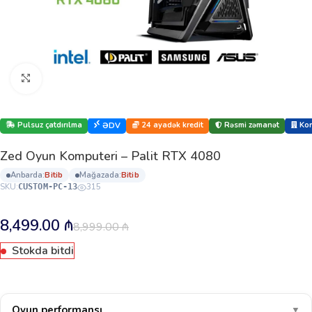
Böyütmək üçün klikləyin
Pulsuz çatdırılma
24 ayadək kredit
Rəsmi zəmanət
Kor
ƏDV
Zed Oyun Komputeri – Palit RTX 4080
anbarda:
bi̇ti̇b
mağazada:
bi̇ti̇b
SKU:
315
CUSTOM-PC-13
8,499.00
₼
8,999.00
₼
Stokda bitdi
Oyun performansı
▼