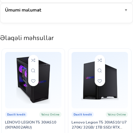
205–230
COD: Warzone
FPS
Ümumi məlumat
▼
305–330
EA Sports FC 26
FPS
Bu konfiqurasiya 1080p rezolyusiyada ən ağır AAA oyunları belə
Əlaqəli məhsullar
ultra ayarlarda rahat işlədir (~190 FPS). E-idman oyunlarında 350+
FPS — yüksək tezlikli monitorların tam potensialı açılır.
E-idman: əla
AAA 1080p: əla
Yayım (stream): uyğun
64 GB RAM: multitasking əla
Göstərilən dəyərlər müstəqil benchmark nəticələrinin ortalamasına əsaslanan təxmini
aralıqlardır (yüksək ayarlar, DLSS/FSR olmadan). Real nəticə sistem konfiqurasiyası,
sürücü versiyası və oyunun özündən asılı olaraq dəyişə bilər.
Yalnız Online
Yalnız Online
Daxili kredit
Daxili kredit
LENOVO LEGION T5 30IAS10
Lenovo Legion T5 30IAS10/ U7
(90YA002ARU)
270K/ 32GB/ 1TB SSD/ RTX
5060 Ti 8GB