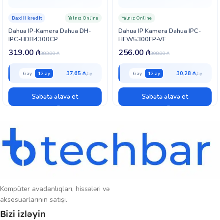
diapazonu müxtəlif iqlim şəraitlərində stabil performans təmin edir. Bu
xüsusiyyətlər DH-IPC-HFW1020SP-S3 modelini evlər, ofislər,
Yalnız Online
Yalnız Online
Daxili kredit
mağazalar və kiçik biznes obyektləri üçün sərfəli və etibarlı təhlükəsizlik
Dahua IP-Kamera Dahua DH-
Dahua IP Kamera Dahua IPC-
həllinə çevirir.
IPC-HDB4300CP
HFW5300EP-VF
319.00
₼
256.00
₼
383.00
₼
308.00
₼
37,65 ₼
30,28 ₼
6 ay
12 ay
6 ay
12 ay
Səbətə əlavə et
Səbətə əlavə et
Kompüter avadanlıqları, hissələri və
aksesuarlarının satışı.
Bizi izləyin