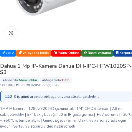
Böyütmək üçün klikləyin
24 ayadək kredit
Yalnız Online
Rəsmi zəmanət
Korporat
ƏDV
Dahua 1 Mp IP-Kamera Dahua DH-IPC-HFW1020SP-
S3
anbarda:
mövcuddur
mağazada:
bi̇ti̇b
SKU:
1342
DH-IPC-HFW1020SP-S3
2-3 iş günü ərzində birbaşa ünvana sürətli çatdırılma
1MP IP kamera | 1280×720 HD çözünürlük | 1/4″ CMOS sensor | 2.8 mm
sabit obyektiv | 57° baxış bucağı | 30 m IR gecə görmə | IP67 qoruma | -30°C
~ +60°C iş temperaturu | Gündüz/gecə rejimi | Daxili və xarici istifadə üçün
uyğun | Sərfəli və etibarlı video nəzarət həlli