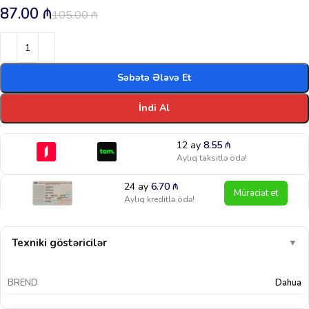
87.00
₼
105.00
₼
Səbətə Əlavə Et
İndi Al
12 ay
8.55
₼
Aylıq taksitlə ödə!
24 ay
6.70
₼
Müraciət et
Aylıq kreditlə ödə!
Texniki göstəricilər
▼
BREND
Dahua