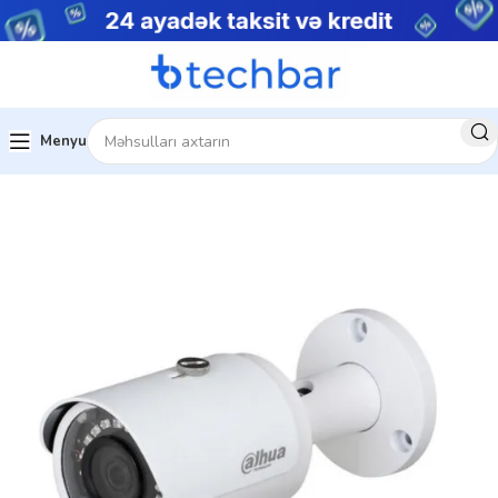
Menyu
sistemləri
Şəbəkə Məhsulları
IP kameralar