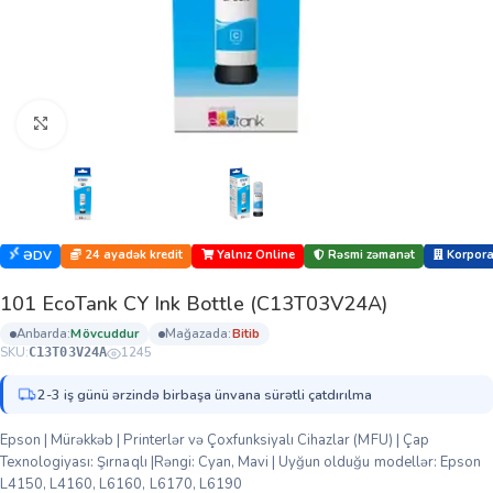
Böyütmək üçün klikləyin
24 ayadək kredit
Yalnız Online
Rəsmi zəmanət
Korporat
ƏDV
101 EcoTank CY Ink Bottle (C13T03V24A)
anbarda:
mövcuddur
mağazada:
bi̇ti̇b
SKU:
1245
C13T03V24A
2-3 iş günü ərzində birbaşa ünvana sürətli çatdırılma
Epson | Mürəkkəb | Printerlər və Çoxfunksiyalı Cihazlar (MFU) | Çap
Texnologiyası: Şırnaqlı |Rəngi: Cyan, Mavi | Uyğun olduğu modellər: Epson
L4150, L4160, L6160, L6170, L6190