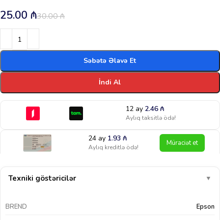
25.00
₼
30.00
₼
Səbətə Əlavə Et
İndi Al
12 ay
2.46
₼
Aylıq taksitlə ödə!
24 ay
1.93
₼
Müraciət et
Aylıq kreditlə ödə!
Texniki göstəricilər
▼
BREND
Epson