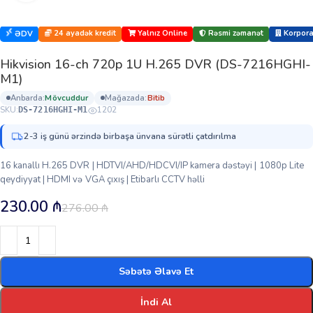
24 ayadək kredit
Yalnız Online
Rəsmi zəmanət
Korporat
ƏDV
Hikvision 16-ch 720p 1U H.265 DVR (DS-7216HGHI-
M1)
anbarda:
mövcuddur
mağazada:
bi̇ti̇b
SKU:
1202
DS-7216HGHI-M1
2-3 iş günü ərzində birbaşa ünvana sürətli çatdırılma
16 kanallı H.265 DVR | HDTVI/AHD/HDCVI/IP kamera dəstəyi | 1080p Lite
qeydiyyat | HDMI və VGA çıxış | Etibarlı CCTV həlli
230.00
₼
276.00
₼
Səbətə Əlavə Et
İndi Al