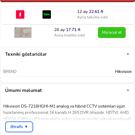
12 ay
22.61
₼
Aylıq taksitlə ödə!
24 ay
17.71
₼
Müraciət et
Aylıq kreditlə ödə!
Texniki göstəricilər
▼
BREND
Hikvision
Ümumi məlumat
▼
Hikvision DS-7216HGHI-M1 analog və hibrid CCTV sistemləri üçün
hazırlanmış professional 16 kanallı H.265 DVR cihazıdır. HDTVI, AHD,
HDCVI, CVBS və IP kameralarla uyğun işləyən model yüksək keyfiyyətli
görüntü qeydiyyatı və stabil təhlükəsizlik idarəetməsi təqdim edir.
Ətraflı ▼