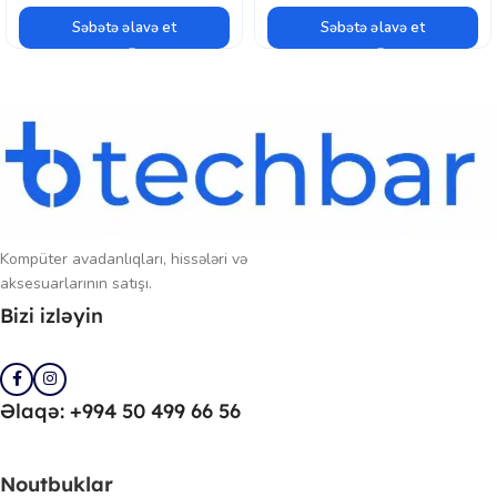
uzunmüddətli görüntü saxlanması təmin edilir. Kompakt 1U korpus
Səbətə əlavə et
Səbətə əlavə et
dizaynı və aşağı enerji sərfiyyatı ilə Hikvision DS-7216HGHI-M1
mağaza, ofis, ev və kiçik biznes obyektləri üçün etibarlı DVR həllidir.
Kompüter avadanlıqları, hissələri və
aksesuarlarının satışı.
Bizi izləyin
Əlaqə: +994 50 499 66 56
Noutbuklar