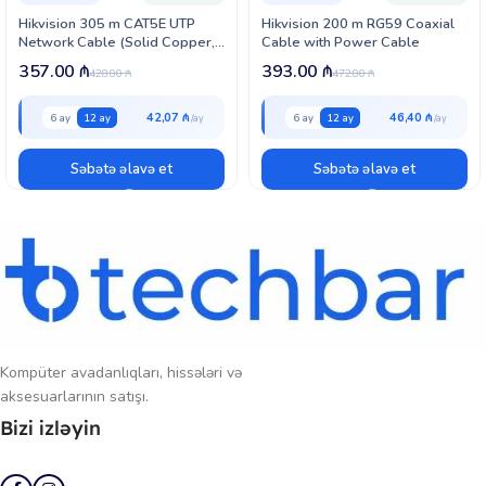
Kompakt 1U dizaynı (315×242×45 mm) və 10 W aşağı enerji sərfiyyatı
Hikvision 305 m CAT5E UTP
Hikvision 200 m RG59 Coaxial
ilə cihaz həm qənaətcil, həm də praktikdir. Ev, ofis və kiçik biznes
Network Cable (Solid Copper,
Cable with Power Cable
obyektləri üçün ideal və etibarlı təhlükəsizlik həllidir.
0.5 mm, CM) (DS-1LN5E-S)
357.00
₼
393.00
₼
428.00
₼
472.00
₼
42,07 ₼
46,40 ₼
6 ay
12 ay
6 ay
12 ay
Səbətə əlavə et
Səbətə əlavə et
Kompüter avadanlıqları, hissələri və
aksesuarlarının satışı.
Bizi izləyin