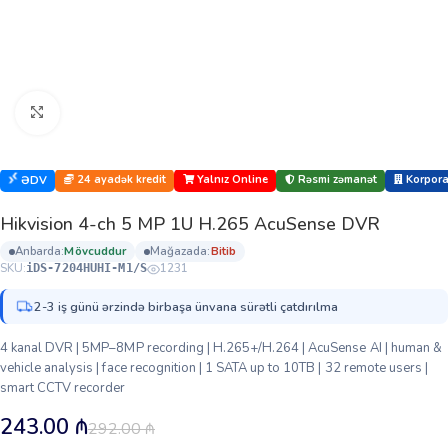
Böyütmək üçün klikləyin
24 ayadək kredit
Yalnız Online
Rəsmi zəmanət
Korporat
ƏDV
Hikvision 4-ch 5 MP 1U H.265 AcuSense DVR
anbarda:
mövcuddur
mağazada:
bi̇ti̇b
SKU:
1231
iDS-7204HUHI-M1/S
2-3 iş günü ərzində birbaşa ünvana sürətli çatdırılma
4 kanal DVR | 5MP–8MP recording | H.265+/H.264 | AcuSense AI | human &
vehicle analysis | face recognition | 1 SATA up to 10TB | 32 remote users |
smart CCTV recorder
243.00
₼
292.00
₼