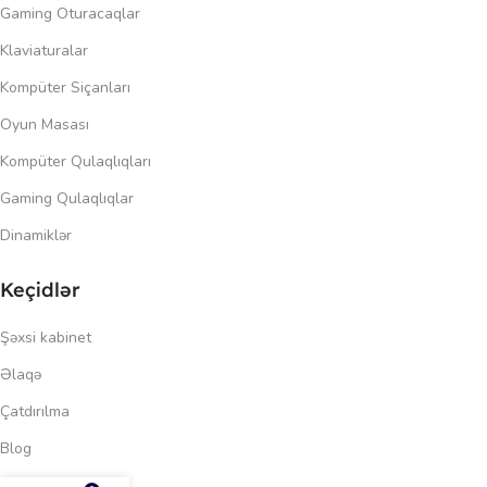
Gaming Oturacaqlar
Klaviaturalar
Kompüter Siçanları
Oyun Masası
Kompüter Qulaqlıqları
Gaming Qulaqlıqlar
Dinamiklər
Keçidlər
Şəxsi kabinet
Əlaqə
Çatdırılma
Blog
292.00
₼
Məxfilik siyasəti