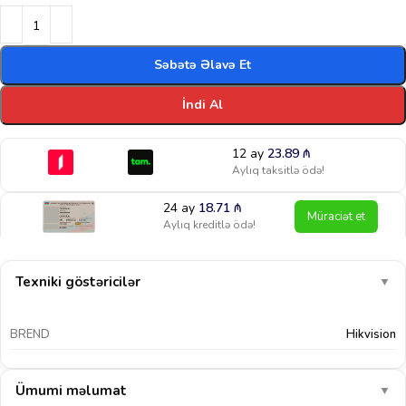
Səbətə Əlavə Et
İndi Al
12 ay
23.89
₼
Aylıq taksitlə ödə!
24 ay
18.71
₼
Müraciət et
Aylıq kreditlə ödə!
Texniki göstəricilər
▼
BREND
Hikvision
Ümumi məlumat
▼