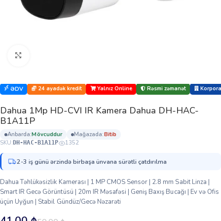
Böyütmək üçün klikləyin
24 ayadək kredit
Yalnız Online
Rəsmi zəmanət
Korporat
ƏDV
Dahua 1Mp HD-CVI IR Kamera Dahua DH-HAC-
B1A11P
anbarda:
mövcuddur
mağazada:
bi̇ti̇b
SKU:
1352
DH-HAC-B1A11P
2-3 iş günü ərzində birbaşa ünvana sürətli çatdırılma
Dahua Təhlükəsizlik Kamerası | 1 MP CMOS Sensor | 2.8 mm Sabit Linza |
Smart IR Gecə Görüntüsü | 20m IR Məsafəsi | Geniş Baxış Bucağı | Ev və Ofis
üçün Uyğun | Stabil Gündüz/Gecə Nəzarəti