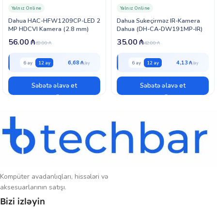
üçün nəzərdə tutulub və gündəlik müşahidə ehtiyaclarını uğurla
Yalnız Online
Yalnız Online
qarşılayır.
Dahua HAC-HFW1209CP-LED 2
Dahua Sukeçirməz IR-Kamera
MP HDCVI Kamera (2.8 mm)
Dahua (DH-CA-DW191MP-IR)
56.00
₼
35.00
₼
68.00
₼
42.00
₼
6,68 ₼
4,13 ₼
6 ay
12 ay
6 ay
12 ay
Səbətə əlavə et
Səbətə əlavə et
Kompüter avadanlıqları, hissələri və
aksesuarlarının satışı.
Bizi izləyin