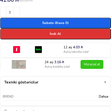
41.00
₼
50.00
₼
Səbətə Əlavə Et
İndi Al
12 ay
4.03
₼
Aylıq taksitlə ödə!
24 ay
3.16
₼
Müraciət et
Aylıq kreditlə ödə!
Texniki göstəricilər
▼
BREND
Dahua