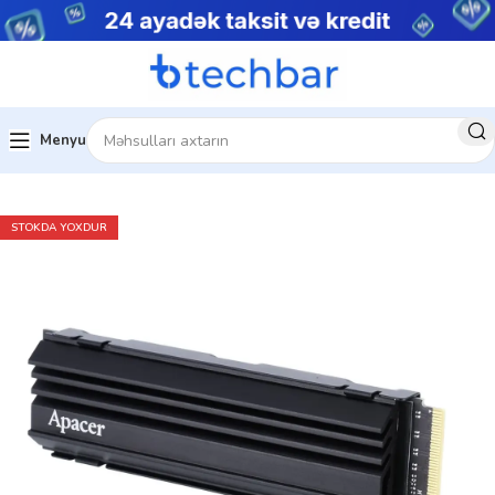
Menyu
Ev
Kompüter hissələri
Daxili SSD
STOKDA YOXDUR