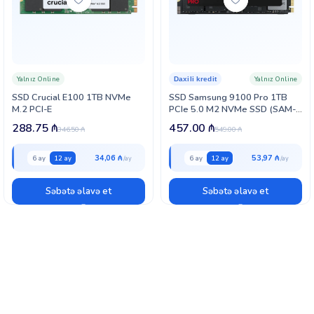
Yalnız Online
Yalnız Online
Daxili kredit
SSD Crucial E100 1TB NVMe
SSD Samsung 9100 Pro 1TB
M.2 PCI-E
PCIe 5.0 M2 NVMe SSD (SAM-
9100P-1T-M2N-G5)
288.75
₼
457.00
₼
346.50
₼
549.00
₼
34,06 ₼
53,97 ₼
6 ay
12 ay
6 ay
12 ay
Səbətə əlavə et
Səbətə əlavə et