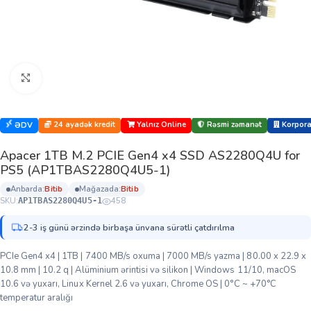
Böyütmək üçün klikləyin
24 ayadək kredit
Yalnız Online
Rəsmi zəmanət
Korporat
ƏDV
Apacer 1TB M.2 PCIE Gen4 x4 SSD AS2280Q4U for
PS5 (AP1TBAS2280Q4U5-1)
anbarda:
bi̇ti̇b
mağazada:
bi̇ti̇b
SKU:
458
AP1TBAS2280Q4U5-1
2-3 iş günü ərzində birbaşa ünvana sürətli çatdırılma
PCIe Gen4 x4 | 1TB | 7400 MB/s oxuma | 7000 MB/s yazma | 80.00 x 22.9 x
10.8 mm | 10.2 q | Alüminium ərintisi və silikon | Windows 11/10, macOS
10.6 və yuxarı, Linux Kernel 2.6 və yuxarı, Chrome OS | 0°C ~ +70°C
temperatur aralığı