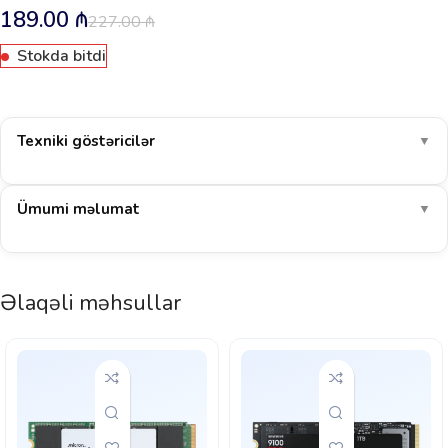
189.00
₼
227.00
₼
Stokda bitdi
Texniki göstəricilər
▼
Ümumi məlumat
▼
Əlaqəli məhsullar