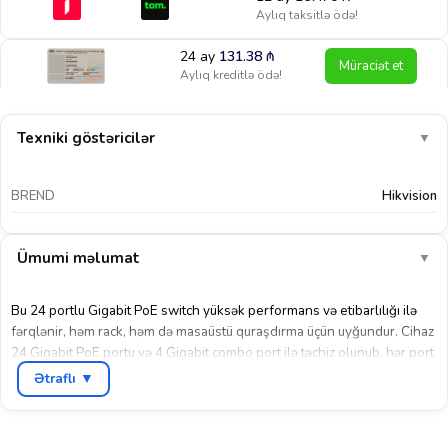
Aylıq taksitlə ödə!
24 ay
131.38
₼
Müraciət et
Aylıq kreditlə ödə!
Texniki göstəricilər
▼
BREND
Hikvision
Ümumi məlumat
▼
Bu 24 portlu Gigabit PoE switch yüksək performans və etibarlılığı ilə
fərqlənir, həm rack, həm də masaüstü quraşdırma üçün uyğundur. Cihaz
24 Gigabit PoE portu və 4 Gigabit combo port ilə təchiz olunub, hər port
IEEE 802.3af/at standartlarını dəstəkləyir və ümumi PoE büdcəsi 370 W
Ətraflı ▼
təşkil edir. Switch 336 Gbps keçid qabiliyyəti və 51 Mpps paket ötürmə
sürəti ilə böyük şəbəkələrdə stabil performans təmin edir.