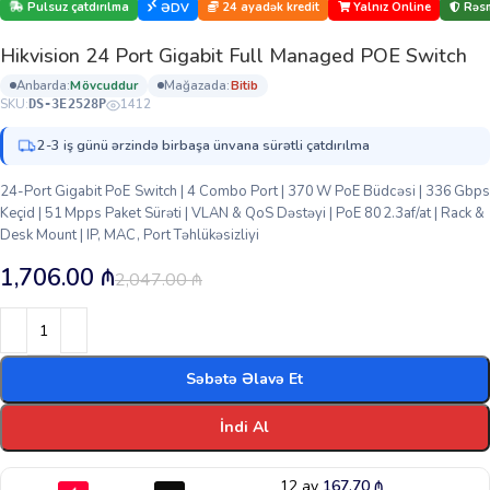
Pulsuz çatdırılma
24 ayadək kredit
Yalnız Online
Rəsm
ƏDV
Hikvision 24 Port Gigabit Full Managed POE Switch
anbarda:
mövcuddur
mağazada:
bi̇ti̇b
SKU:
1412
DS-3E2528P
2-3 iş günü ərzində birbaşa ünvana sürətli çatdırılma
24-Port Gigabit PoE Switch | 4 Combo Port | 370 W PoE Büdcəsi | 336 Gbps
Keçid | 51 Mpps Paket Sürəti | VLAN & QoS Dəstəyi | PoE 802.3af/at | Rack &
Desk Mount | IP, MAC, Port Təhlükəsizliyi
1,706.00
₼
2,047.00
₼
Səbətə Əlavə Et
İndi Al
12 ay
167.70
₼