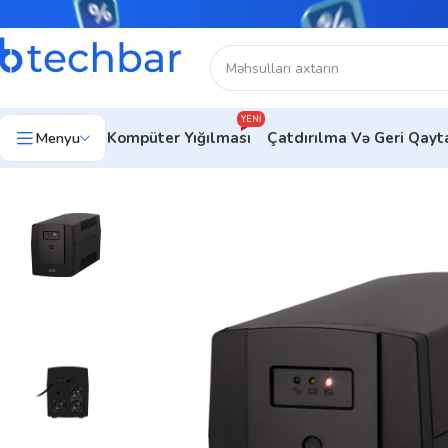
YENI
Menyu
Kompüter Yığılması
Çatdırılma Və Geri Qay
Ev
Kompüter hissələri
UPS
2E ED1500, 1500VA/900W, LED