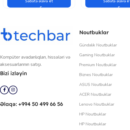
Səbətə əlavə et
Səbətə əlavə e
Noutbuklar
Gündəlik Noutbuklar
Gaming Noutbuklar
Kompüter avadanlıqları, hissələri və
aksesuarlarının satışı.
Premium Noutbuklar
Bizi izləyin
Biznes Noutbuklar
ASUS Noutbuklar
ACER Noutbuklar
Əlaqə: +994 50 499 66 56
Lenovo Noutbuklar
HP Noutbuklar
HP Noutbuklar