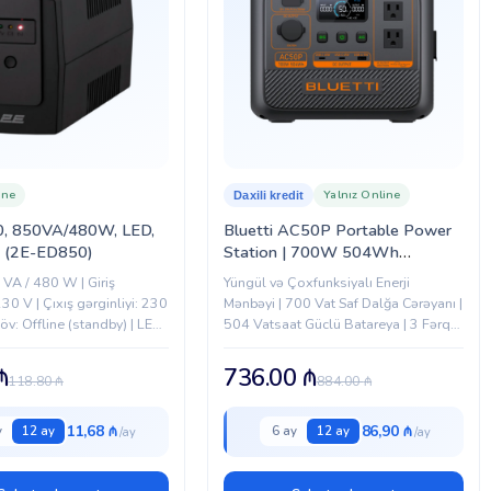
ine
Yalnız Online
Daxili kredit
, 850VA/480W, LED,
Bluetti AC50P Portable Power
 (2E-ED850)
Station | 700W 504Wh
(AC50P)
VA / 480 W | Giriş
Yüngül və Çoxfunksiyalı Enerji
230 V | Çıxış gərginliyi: 230
Mənbəyi | 700 Vat Saf Dalğa Cərəyanı |
v: Offline (standby) | LED
504 Vatsaat Güclü Batareya | 3 Fərqli
 | Prizlər: 2×Schuko |
Doldurma Üsulu | 11 Çıxış Girişi |
Səyahət, Balıqçılıq və...
₼
736.00
₼
118.80
₼
884.00
₼
11,68 ₼
86,90 ₼
y
12 ay
6 ay
12 ay