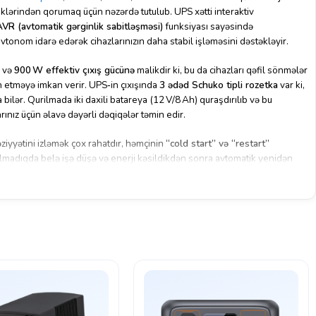
liklərindən qorumaq üçün nəzərdə tutulub. UPS xətti interaktiv
AVR (avtomatik gərginlik sabitləşməsi)
funksiyası sayəsində
vtonom idarə edərək cihazlarınızın daha stabil işləməsini dəstəkləyir.
və
900 W effektiv çıxış gücünə
malikdir ki, bu da cihazları qəfil sönmələr
n etməyə imkan verir. UPS‑in çıxışında
3 ədəd Schuko tipli rozetka
var ki,
bilər. Qurilmada iki daxili batareya (12 V/8 Ah) quraşdırılıb və bu
rınız üçün əlavə dəyərli dəqiqələr təmin edir.
əziyyətini izləmək çox rahatdır, həmçinin
“cold start” və “restart”
madıqda belə işə düşə və enerji kəsildikdən sonra avtomatik yenidən
əsi (~45 dB) və kompakt
170 × 140 × 345 mm
ölçüləri onu masada çox yer
.
ntilərindən qorunma və sabit enerji təminatı axtaranlar üçün gündəlik
 seçimidir.