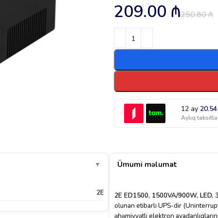
209.00
₼
250.80
₼
12 ay
20.5
Aylıq taksitlə
Ümumi məlumat
▼
2E
2E ED1500, 1500VA/900W, LED, 
olunan etibarlı UPS-dir (Uninterrup
əhəmiyyətli elektron avadanlıqları