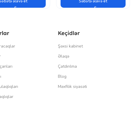
Səbətə əlavə et
Səbətə əlavə et
rlar
Keçidlər
racaqlar
Şəxsi kabinet
r
Əlaqə
çanları
Çatdırılma
ı
Blog
laqlıqları
Məxfilik siyasəti
qlıqlar