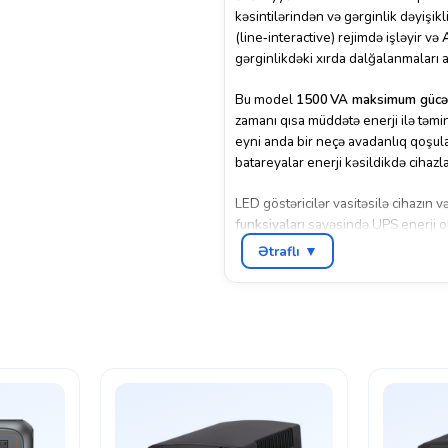
kəsintilərindən və gərginlik dəyişik
(line‑interactive) rejimdə işləyir və
gərginlikdəki xırda dalğalanmaları a
Bu model
1500 VA maksimum gücə
zamanı qısa müddətə enerji ilə təmi
eyni anda bir neçə avadanlıq qoşula 
batareyalar enerji kəsildikdə cihazla
LED göstəricilər vasitəsilə cihazın v
funksiyaları
sayəsində UPS enerji ol
qoşula bilər. Modelin səssiz işləm
Ətraflı ▼
tutmadan yerləşdirməyə imkan verir
Bu
2E ED1500
modeli — enerji kəsi
istifadə üçün münasib və sərfəli UPS