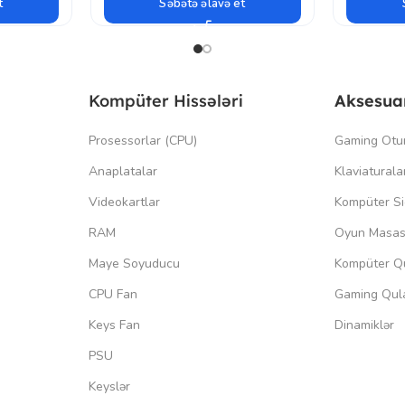
t
Səbətə əlavə et
Kompüter Hissələri
Aksesua
Prosessorlar (CPU)
Gaming Otu
Anaplatalar
Klaviaturala
Videokartlar
Kompüter Si
RAM
Oyun Masas
Maye Soyuducu
Kompüter Qu
CPU Fan
Gaming Qula
Keys Fan
Dinamiklər
PSU
Keyslər