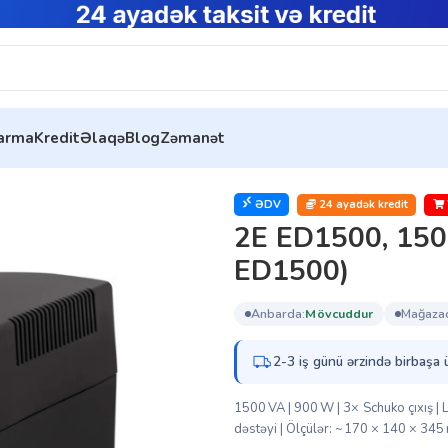
tarma
Kredit
Əlaqə
Blog
Zəmanət
, 3xSchuko(2E-ED1500)
ƏDV
24 ayadək kredit
2E ED1500, 150
ED1500)
anbarda:
mövcuddur
mağaza
2-3 iş günü ərzində birbaşa 
1500 VA | 900 W | 3× Schuko çıxış | L
dəstəyi | Ölçülər: ~170 × 140 × 345