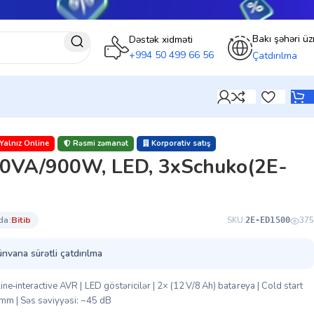
Bakı şəhəri üz
Dəstək xidməti
+994 50 499 66 56
Çatdırılma
Yalnız Online
Rəsmi zəmanət
Korporativ satış
0VA/900W, LED, 3xSchuko(2E-
da:
bi̇ti̇b
SKU:
375
2E-ED1500
ünvana sürətli çatdırılma
ine‑interactive AVR | LED göstəricilər | 2× (12 V/8 Ah) batareya | Cold start
 mm | Səs səviyyəsi: ~45 dB