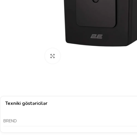
Böyütmək üçün klikləyin
Texniki göstəricilər
BREND