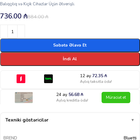
Balıqçılıq və Kiçik Cihazlar Üçün Əlverişli.
736.00
₼
884.00
₼
Səbətə Əlavə Et
İndi Al
12 ay
72.35
₼
Aylıq taksitlə ödə!
24 ay
56.68
₼
Müraciət et
Aylıq kreditlə ödə!
Texniki göstəricilər
▼
BREND
Bluetti