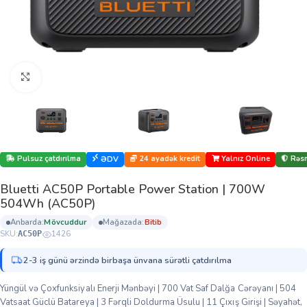
Böyütmək üçün klikləyin
Pulsuz çatdırılma
24 ayadək kredit
Yalnız Online
Rəsm
ƏDV
Bluetti AC50P Portable Power Station | 700W
504Wh (AC50P)
anbarda:
mövcuddur
mağazada:
bi̇ti̇b
SKU:
1426
AC50P
2-3 iş günü ərzində birbaşa ünvana sürətli çatdırılma
Yüngül və Çoxfunksiyalı Enerji Mənbəyi | 700 Vat Saf Dalğa Cərəyanı | 504
Vatsaat Güclü Batareya | 3 Fərqli Doldurma Üsulu | 11 Çıxış Girişi | Səyahət,