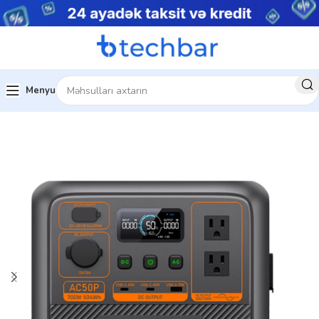
Menyu
Ev
Kompüter hissələri
UPS