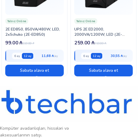
Yığcam dizaynı və rahat daşıma tutacağı sayəsində onu hər yerə
aparmaq çox asandır.
Yalnız Online
Yalnız Online
2E ED850, 850VA/480W, LED,
UPS 2E ED2000,
2xSchuko (2E-ED850)
2000VA/1200W, LED (2E-
ED2000)
99.00
₼
259.00
₼
118.80
₼
310.80
₼
11,68 ₼
30,55 ₼
6 ay
12 ay
6 ay
12 ay
Səbətə əlavə et
Səbətə əlavə et
Kompüter avadanlıqları, hissələri və
aksesuarlarının satışı.